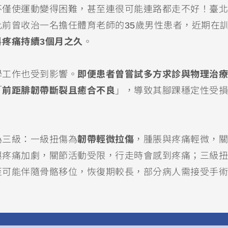
不僅使運動變得困難，甚至連很可能連路都走不好！臺北
前曾收治一名擔任體育老師的35歲男性患者，近期在
料
疼痛持續3個月之久
。
學工作也受到影響。
即便患者曾嘗試多方求診與物理治療
「
前距腓韌帶斷裂且癒合不良
」，導致其腳踝穩定性受損
為三級：一級扭傷為
韌帶輕微拉傷
，腫脹與疼痛輕微，關
與疼痛加劇，關節活動受限，行走時會感到疼痛；三級扭
至可能伴隨骨骼移位，恢復期較長，部分病人需接受手術