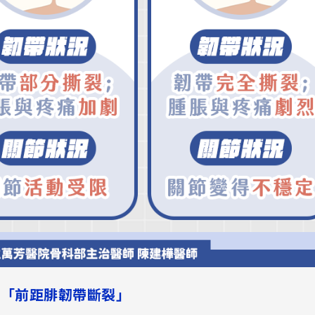
是「前距腓韌帶斷裂」