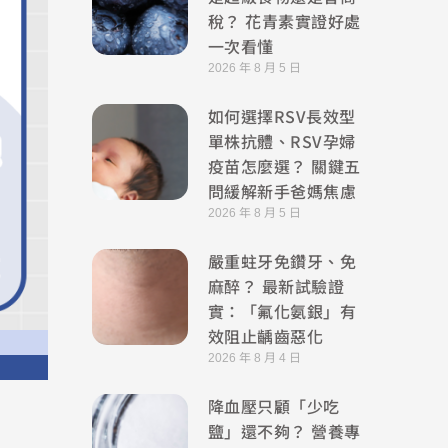
稅？ 花青素實證好處
一次看懂
2026 年 8 月 5 日
如何選擇RSV長效型
單株抗體、RSV孕婦
疫苗怎麼選？ 關鍵五
問緩解新手爸媽焦慮
2026 年 8 月 5 日
嚴重蛀牙免鑽牙、免
麻醉？ 最新試驗證
實：「氟化氨銀」有
效阻止齲齒惡化
2026 年 8 月 4 日
降血壓只顧「少吃
鹽」還不夠？ 營養專