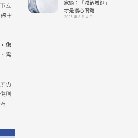
家籲：「減鈉增鉀」
市立
才是護心關鍵
訓練中
2026 年 8 月 4 日
，傷
，需
節仍
傷則
治