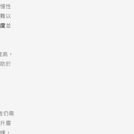
慢性
難以
度
並
度高，
助於
者仍需
升靈
練，