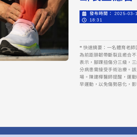
發布時間：
2025-03-
18:31
❝ 快速摘要：一名體育老
為前距腓韌帶斷裂且癒合不
表示，腳踝扭傷分三級，三
分病患需接受手術治療。該
場。陳建樺醫師提醒，運動
早運動，以免傷勢惡化，影