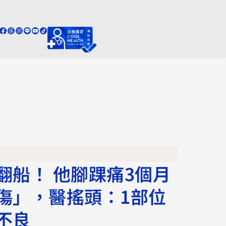
翻船！ 他腳踝痛3個月
傷」，醫搖頭：1部位
不良