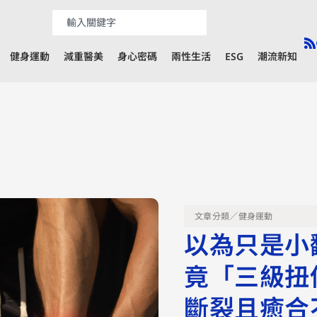
健身運動
減重醫美
身心密碼
兩性生活
ESG
潮流新知
文章分類／
健身運動
以為只是小
竟「三級扭
斷裂且癒合