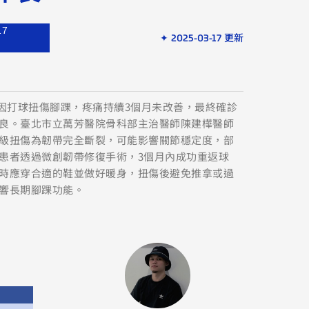
17
✦ 2025-03-17 更新
師因打球扭傷腳踝，疼痛持續3個月未改善，最終確診
良。臺北市立萬芳醫院骨科部主治醫師陳建樺醫師
級扭傷為韌帶完全斷裂，可能影響關節穩定度，部
患者透過微創韌帶修復手術，3個月內成功重返球
時應穿合適的鞋並做好暖身，扭傷後避免推拿或過
響長期腳踝功能。