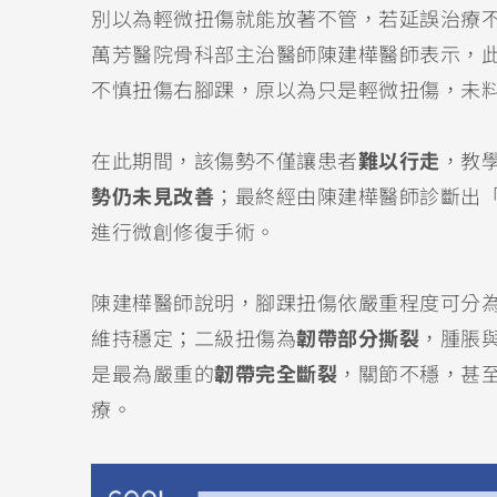
別以為輕微扭傷就能放著不管，若延誤治療
萬芳醫院骨科部主治醫師陳建樺醫師表示，此
不慎扭傷右腳踝，原以為只是輕微扭傷，未
在此期間，該傷勢不僅讓患者
難以行走
，教
勢仍未見改善
；最終經由陳建樺醫師診斷出
進行微創修復手術。
陳建樺醫師說明，腳踝扭傷依嚴重程度可分
維持穩定；二級扭傷為
韌帶部分撕裂
，腫脹
是最為嚴重的
韌帶完全斷裂
，關節不穩，甚
療。