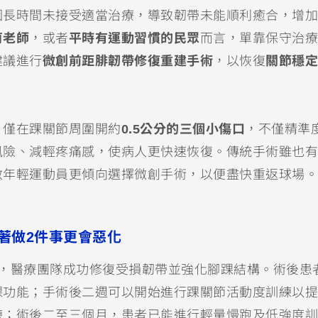
因長時間未接受適當治療，導致韌帶未能順利癒合，增加
育老師
，或者
平時有運動習慣的民眾
而言，單靠保守治療
建議進行
微創前距腓韌帶修復重建手術
，以恢復
關節穩定
，僅在踝關節周圍開約
0.5公分的三個小傷口
，不僅精準
風險、減輕疼痛感，使病人更快速恢復。傳統手術雖也有
數年輕運動員更傾向選擇微創手術，以便盡快重返球場。
著做2件事更會惡化
時，醫療團隊成功修復受損韌帶並強化腳踝結構。術後患
踝功能；手術後二週可以開始進行踝關節活動度訓練以提
練；術後二至三個月，患者已能進行輕量慢跑及低強度訓