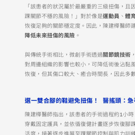
「該患者的狀況屬於最嚴重的三級扭傷，且
踝關節不穩的風險！」對於像是
運動員
、
體
恢復足夠的關節穩定度。因此，陳建樺醫師
降低未來扭傷的風險
。
與傳統手術相比，微創手術透過
關節鏡技術
對周邊組織的影響也較小，可降低術後沾黏
恢復，但其傷口較大、癒合時間長，因此多
選一雙合腳的鞋避免扭傷！ 醫搖頭：急
陳建樺醫師指出，該患者的手術過程約1小
穿戴固定護具，並依循復健計畫逐步恢復腳
活度，接著逐步進展至踝關節控制與肌力訓