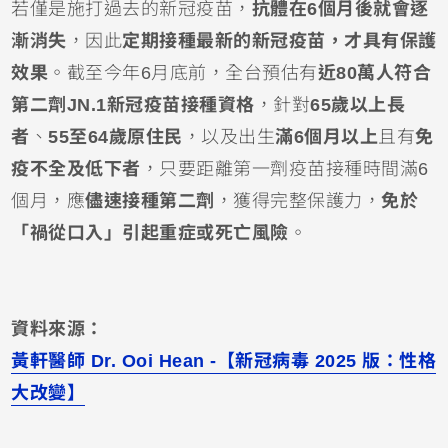
若僅是施打過去的新冠疫苗，
抗體在6個月後就會逐
漸消失
，因此
定期接種最新的新冠疫苗，才具有保護
效果
。截至今年6月底前，全台預估有
近80萬人符合
第二劑JN.1新冠疫苗接種資格
，針對
65歲以上長
者
、
55至64歲原住民
，以及出生
滿6個月以上
且有
免
疫不全及低下者
，只要距離第一劑疫苗接種時間滿6
個月，應
儘速接種第二劑
，獲得完整保護力，
免於
「禍從口入」引起重症或死亡風險
。
資料來源：
黃軒醫師 Dr. Ooi Hean -【新冠病毒 2025 版：性格
大改變】