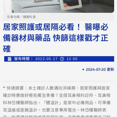
文章分類／
健康科普
居家照護或居隔必看！ 醫曝必
備器材與藥品 快篩這樣戳才正
確
發布時間：
2022-05-17
12:00
✦ 2024-07-20 更新
❝ 快速摘要：本土確診人數邁向洪峰期，居家照護與居家
確診時應做好哪些萬全準備？全煜耳鼻喉科診所、耳鼻喉
科林岱樓醫師指出，「體溫計」是家中必備用品，可準備
耳溫槍或是腋溫計，也要注意專用電池。林岱樓醫師表
示，如果確診輕症或是居隔在家，非常焦慮或擔憂自己和