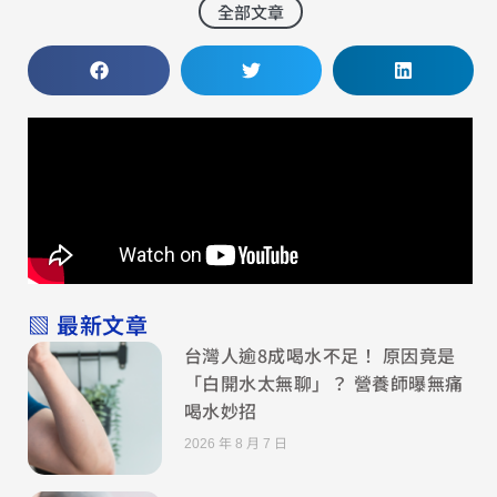
全部文章
▧ 最新文章
台灣人逾8成喝水不足！ 原因竟是
「白開水太無聊」？ 營養師曝無痛
喝水妙招
2026 年 8 月 7 日