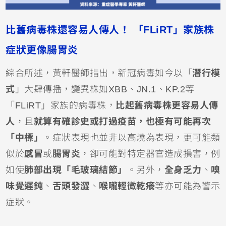
比舊病毒株還容易人傳人！ 「FLiRT」家族株
症狀更像腸胃炎
綜合所述，黃軒醫師指出，新冠病毒如今以「
潛行模
式
」大肆傳播，變異株如XBB、JN.1、KP.2等
「FLiRT」家族的病毒株，
比起舊病毒株更容易人傳
人
，且
就算有確診史或打過疫苗，也極有可能再次
「中標」
。症狀表現也並非以高燒為表現，更可能類
似於
感冒
或
腸胃炎
，卻可能對特定器官造成損害，例
如使
肺部出現「毛玻璃結節」
。另外，
全身乏力
、
嗅
味覺遲鈍
、
舌頭發澀
、
喉嚨輕微乾癢
等亦可能為警示
症狀。