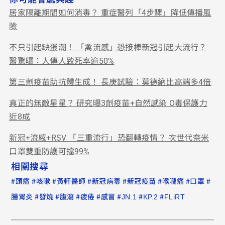
居家隔離期間如何消毒？ 重症醫列「4步驟」降低傳播風
險
不只引起缺蛋潮！ 「禽流感」恐接棒新冠引起大流行？
醫驚曝：人傳人致死率逾50%
第三劑疫苗助抗體生成！ 長庚試驗：莫德納比高端多4倍
真正的無敵星星？ 研究曝3劑疫苗+自然感染 O毒保護力
近8成
新冠+流感+RSV 「三重流行」恐翻轉疫情？ 次世代奈米
口罩雙重防護可擋99%
相關搜尋
#
#
#
#
#
#
#
#
頭痛
咳嗽
黃軒醫師
新冠病毒
新冠疫苗
喉嚨痛
口罩
#
#
#
#
#
#
#
腸胃炎
發燒
腹瀉
疲倦
感冒
JN.1
KP.2
FLiRT