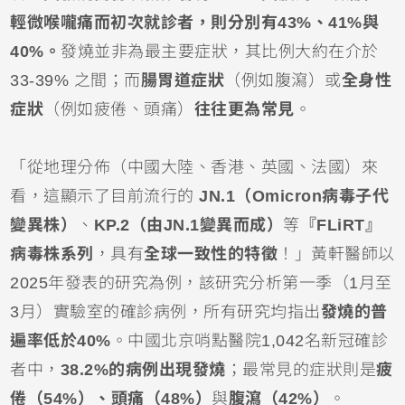
輕微喉嚨痛而初次就診者，則分別有43%、41%與
40%。
發燒並非為最主要症狀，其比例大約在介於
33-39% 之間；而
腸胃道症狀
（例如腹瀉）或
全身性
症狀
（例如疲倦、頭痛）
往往更為常見
。
「從地理分佈（中國大陸、香港、英國、法國）來
看，這顯示了目前流行的
JN.1（Omicron病毒子代
變異株）
、
KP.2（由JN.1變異而成）
等
『FLiRT』
病毒株系列
，具有
全球一致性的特徵
！」黃軒醫師以
2025年發表的研究為例，該研究分析第一季（1月至
3月）實驗室的確診病例，所有研究均指出
發燒的普
遍率低於40%
。中國北京哨點醫院1,042名新冠確診
者中，
38.2%的病例出現發燒
；最常見的症狀則是
疲
倦（54%）、頭痛（48%）
與
腹瀉（42%）
。