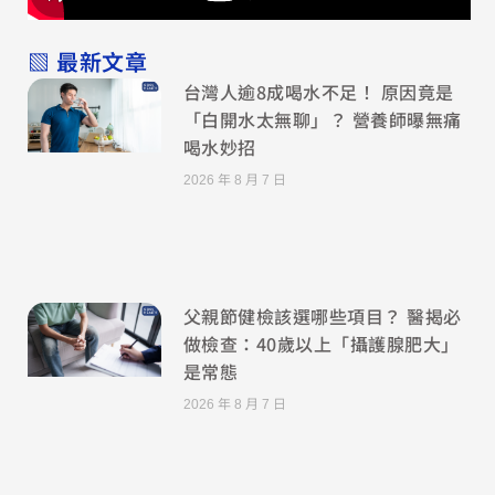
▧ 最新文章
台灣人逾8成喝水不足！ 原因竟是
「白開水太無聊」？ 營養師曝無痛
喝水妙招
2026 年 8 月 7 日
父親節健檢該選哪些項目？ 醫揭必
做檢查：40歲以上「攝護腺肥大」
是常態
2026 年 8 月 7 日