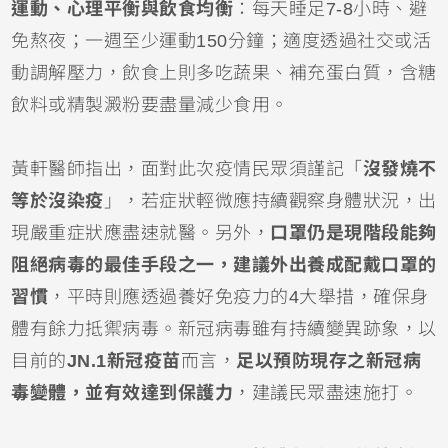
運動、心理平衡與飲食均衡
：每天睡足7-8小時、避
免熬夜；一週至少運動150分鐘；適度透過社交或活
動調解壓力，飲食上則多吃蔬果、補充蛋白質，含糖
飲料或精製澱粉要盡量減少食用。
黃軒醫師指出，面對此次疫情民眾須謹記「
沒發燒不
等於沒染疫
」，若症狀輕微應持續觀察身體狀況，出
現嚴重症狀應盡速就醫。另外，
口罩仍是現階段能夠
阻絕病毒的最佳手段之一，建議外出養成配戴口罩的
習慣
，平時則應透過養好免疫力的4大舉措，確保身
體有餘力抵禦病毒。新冠病毒雖有持續變異跡象，以
目前的
JN.1新冠疫苗
而言，
足以預防現存之新冠病
毒變體，並有效達到保護力
，建議民眾盡速施打。