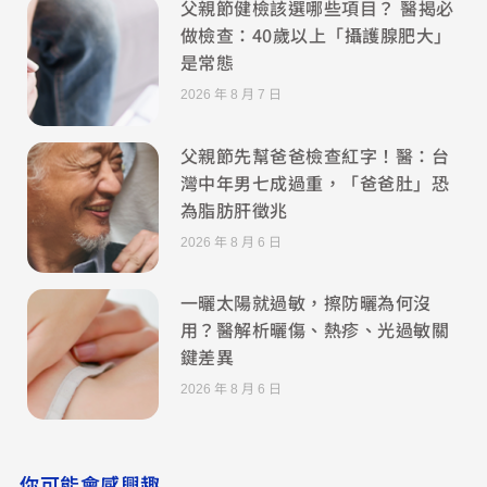
父親節健檢該選哪些項目？ 醫揭必
做檢查：40歲以上「攝護腺肥大」
是常態
2026 年 8 月 7 日
父親節先幫爸爸檢查紅字！醫：台
灣中年男七成過重，「爸爸肚」恐
為脂肪肝徵兆
2026 年 8 月 6 日
一曬太陽就過敏，擦防曬為何沒
用？醫解析曬傷、熱疹、光過敏關
鍵差異
2026 年 8 月 6 日
你可能會感興趣