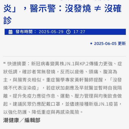
炎」，醫示警：沒發燒 ≠ 沒確
診
發布時間：
2025-05-29
17:27
✦ 2025-06-05 更新
❝ 快速摘要：新冠病毒變異株JN.1與KP.2傳播力更強、症
狀低調，確診者常無發燒，反而以疲倦、頭痛、腹瀉為
主，與腸胃炎相似。重症醫學專家黃軒醫師提醒，「沒發
燒不代表沒染疫」，若症狀加劇應及早就醫並暫時自我隔
離。提升免疫力應從作息、運動、壓力管理與均衡飲食做
起。建議民眾仍應配戴口罩，並儘速接種新版JN.1疫苗，
以強化防護、降低重症與再感染風險。
潮健康／編輯部