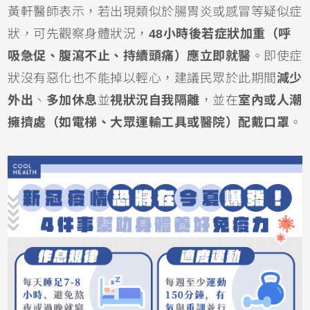
黃軒醫師表示，若出現類似於腸胃炎或感冒等疑似症
狀，可先觀察身體狀況，
48小時後若症狀加重（呼
吸急促、腹瀉不止、持續頭痛）應立即就醫
。即使症
狀沒有惡化也不能掉以輕心，建議民眾於此期間
減少
外出
、
多加休息
並
視狀況自我隔離
，並在
室內或人潮
擁擠處（如電梯、大眾運輸工具或醫院）配戴口罩
。