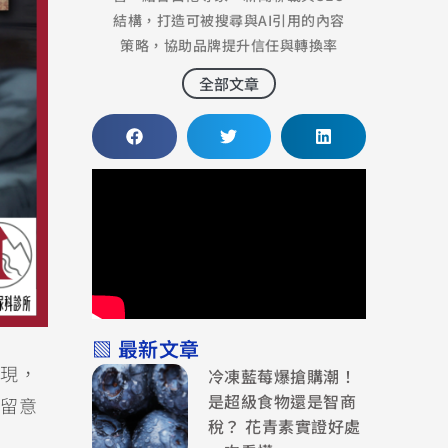
結構，打造可被搜尋與AI引用的內容
策略，協助品牌提升信任與轉換率
全部文章
▧ 最新文章
冷凍藍莓爆搶購潮！
現，
是超級食物還是智商
留意
稅？ 花青素實證好處