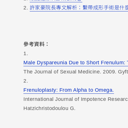
2.
許家豪院長專文解析：繫帶成形手術是什
參考資料：
1.
Male Dyspareunia Due to Short Frenulum: T
The Journal of Sexual Medicine. 2009. Gyf
2.
Frenuloplasty: From Alpha to Omega.
International Journal of Impotence Research
Hatzichristodoulou G.