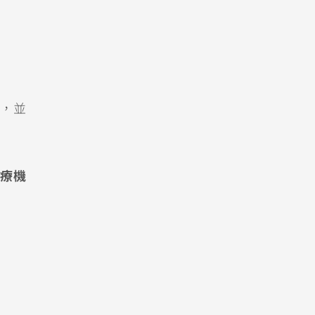
，並
療機