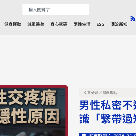
健身運動
減重醫美
身心密碼
兩性生活
ESG
潮流新知
文章分類／
潮爆焦點
男性私密不
識「繫帶過
發布時間：
2026-02-