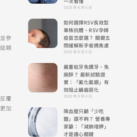
一次看懂
2026 年 8 月 5 日
如何選擇RSV長效型
單株抗體、RSV孕婦
疫苗怎麼選？ 關鍵五
並參
問緩解新手爸媽焦慮
這類
2026 年 8 月 5 日
嚴重蛀牙免鑽牙、免
麻醉？ 最新試驗證
實：「氟化氨銀」有
效阻止齲齒惡化
2026 年 8 月 4 日
反覆
更加
降血壓只顧「少吃
鹽」還不夠？ 營養專
家籲：「減鈉增鉀」
才是護心關鍵