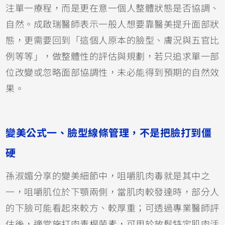
注單一療程，而是更在意一個人整體狀態是否協調、
自然。成啟瑞醫師表示一般人想要靠醫美提升面部狀
態，更需要回到「這個人原本的臉型、膚況與五官比
例等等」，做整體性的評估與規劃，若只追求單一部
位改變或忽略面部協調性，未必能得到預期的自然效
果。
變美公式一、臉型線條管理，不是把臉打到僵
硬
孫淑媚分享的變美細節中，咀嚼肌肉毒就是其中之
一，咀嚼肌位於下顎兩側，當肌肉較發達時，部分人
的下臉可能看起來較方、較厚重；可透過專業醫師評
估後，適當施打肉毒桿菌素，可用於放鬆特定肌肉活