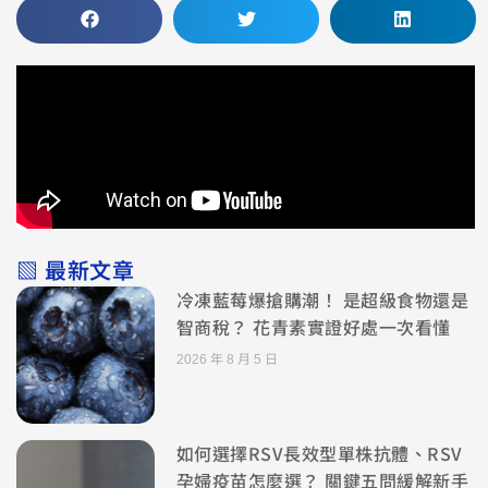
▧ 最新文章
冷凍藍莓爆搶購潮！ 是超級食物還是
智商稅？ 花青素實證好處一次看懂
2026 年 8 月 5 日
如何選擇RSV長效型單株抗體、RSV
孕婦疫苗怎麼選？ 關鍵五問緩解新手