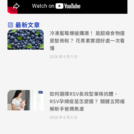
▧ 最新文章
冷凍藍莓爆搶購潮！ 是超級食物還
是智商稅？ 花青素實證好處一次看
懂
2026 年 8 月 5 日
如何選擇RSV長效型單株抗體、
RSV孕婦疫苗怎麼選？ 關鍵五問緩
解新手爸媽焦慮
2026 年 8 月 5 日