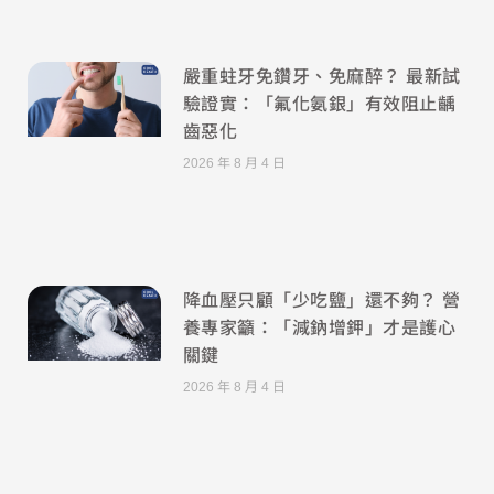
嚴重蛀牙免鑽牙、免麻醉？ 最新試
驗證實：「氟化氨銀」有效阻止齲
齒惡化
2026 年 8 月 4 日
降血壓只顧「少吃鹽」還不夠？ 營
養專家籲：「減鈉增鉀」才是護心
關鍵
2026 年 8 月 4 日