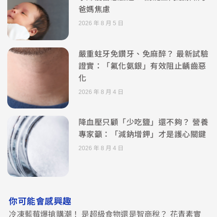
爸媽焦慮
2026 年 8 月 5 日
嚴重蛀牙免鑽牙、免麻醉？ 最新試驗
證實：「氟化氨銀」有效阻止齲齒惡
化
2026 年 8 月 4 日
降血壓只顧「少吃鹽」還不夠？ 營養
專家籲：「減鈉增鉀」才是護心關鍵
2026 年 8 月 4 日
你可能會感興趣
冷凍藍莓爆搶購潮！ 是超級食物還是智商稅？ 花青素實