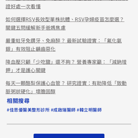
證好處一次看懂
如何選擇RSV長效型單株抗體、RSV孕婦疫苗怎麼選？
關鍵五問緩解新手爸媽焦慮
嚴重蛀牙免鑽牙、免麻醉？ 最新試驗證實：「氟化氨
銀」有效阻止齲齒惡化
降血壓只顧「少吃鹽」還不夠？ 營養專家籲：「減鈉增
鉀」才是護心關鍵
每天一顆酪梨保護心血管？ 研究證實：有助降低「致動
脈粥狀硬化」壞膽固醇
相關搜尋
#
#
#
佳思優醫美整形診所
成啟瑞醫師
韓立明醫師