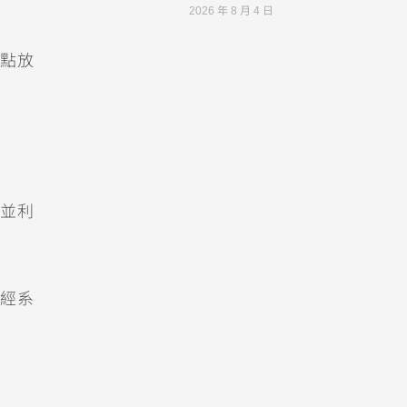
2026 年 8 月 4 日
點放
並利
經系