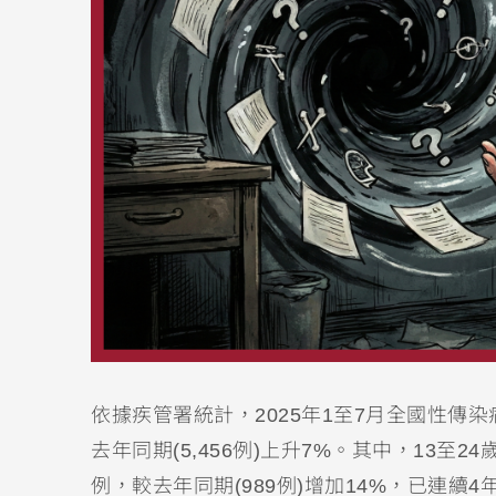
依據疾管署統計，2025年1至7月全國性傳
去年同期(5,456例)上升7%。其中，13至
例，較去年同期(989例)增加14%，已連續4