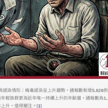
染病感染情形：梅毒感染呈上升趨勢，通報數新增5,826
24歲年輕族群更為近年唯一持續上升的年齡層，通報數為1,1
年上升，值得關注。[
1
]