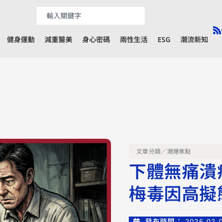
健身運動
減重醫美
身心密碼
兩性生活
ESG
潮流新知
文章分類／
潮爆焦點
下體無痛潰
梅毒因高擬
發布時間：
2026-02-