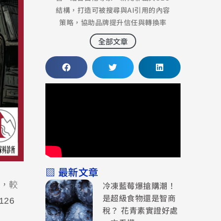
結構，打造可被搜尋與AI引用的內容
策略，協助品牌提升信任與轉換率
全部文章
▧ 最新文章
冷凍藍莓爆搶購潮！
例，較
是超級食物還是智商
26
稅？ 花青素實證好處