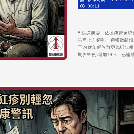
00:11
❝ 快速摘要：依據疾管署統
染呈上升趨勢，通報數新增5,
至24歲年輕族群更為近年唯
期(989例)增加14%，已連