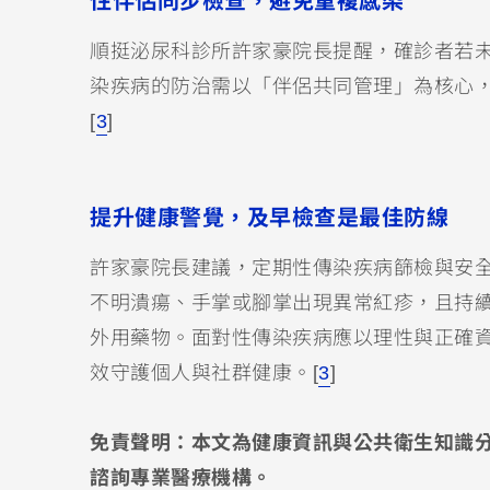
性伴侶同步檢查，避免重複感染
順挺泌尿科診所許家豪院長提醒，確診者若
染疾病的防治需以「伴侶共同管理」為核心
[
3
]
提升健康警覺，及早檢查是最佳防線
許家豪院長建議，定期性傳染疾病篩檢與安
不明潰瘍、手掌或腳掌出現異常紅疹，且持
外用藥物。面對性傳染疾病應以理性與正確
效守護個人與社群健康。[
3
]
免責聲明：本文為健康資訊與公共衛生知識
諮詢專業醫療機構。