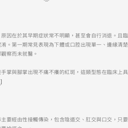
，原因在於其早期症狀常不明顯，甚至會自行消退。且臨
混淆。第一期常見表現為下體或口腔出現單一、邊緣清楚
擇觀察而未就醫。
是手掌與腳掌出現不痛不癢的紅斑，這類型態在臨床上具
2
]
毒主要經由性接觸傳染，包含陰道交、肛交與口交，只要