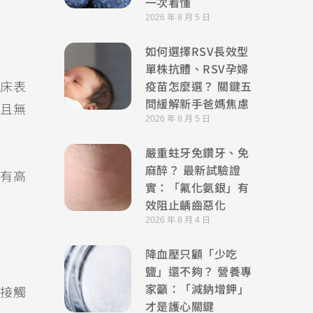
一次看懂
2026 年 8 月 5 日
如何選擇RSV長效型
單株抗體、RSV孕婦
疫苗怎麼選？ 關鍵五
床表
問緩解新手爸媽焦慮
且無
2026 年 8 月 5 日
嚴重蛀牙免鑽牙、免
麻醉？ 最新試驗證
有高
實：「氟化氨銀」有
效阻止齲齒惡化
2026 年 8 月 4 日
降血壓只顧「少吃
鹽」還不夠？ 營養專
家籲：「減鈉增鉀」
接觸
才是護心關鍵