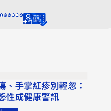
瘍、手掌紅疹別輕忽：
態性成健康警訊
01