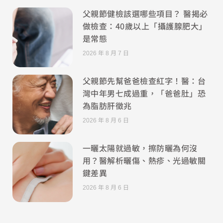
父親節健檢該選哪些項目？ 醫揭必
做檢查：40歲以上「攝護腺肥大」
是常態
2026 年 8 月 7 日
父親節先幫爸爸檢查紅字！醫：台
灣中年男七成過重，「爸爸肚」恐
為脂肪肝徵兆
2026 年 8 月 6 日
一曬太陽就過敏，擦防曬為何沒
用？醫解析曬傷、熱疹、光過敏關
鍵差異
2026 年 8 月 6 日