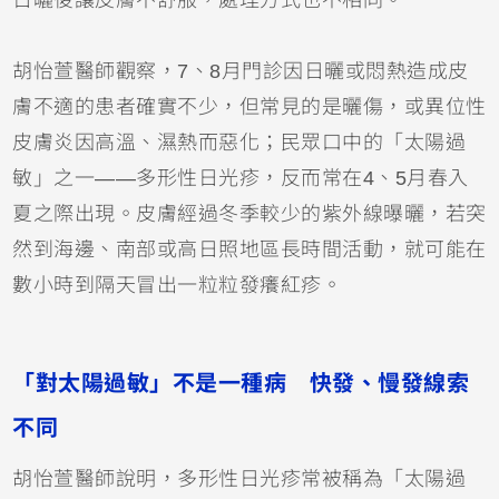
胡怡萱醫師觀察，7、8月門診因日曬或悶熱造成皮
膚不適的患者確實不少，但常見的是曬傷，或
異位性
皮膚炎
因高溫、濕熱而惡化；民眾口中的「太陽過
敏」之一——多形性日光疹，反而常在4、5月春入
夏之際出現。皮膚經過冬季較少的紫外線曝曬，若突
然到海邊、南部或高日照地區長時間活動，就可能在
數小時到隔天冒出一粒粒發癢紅疹。
「對太陽過敏」不是一種病 快發、慢發線索
不同
胡怡萱醫師說明，多形性日光疹常被稱為「太陽過