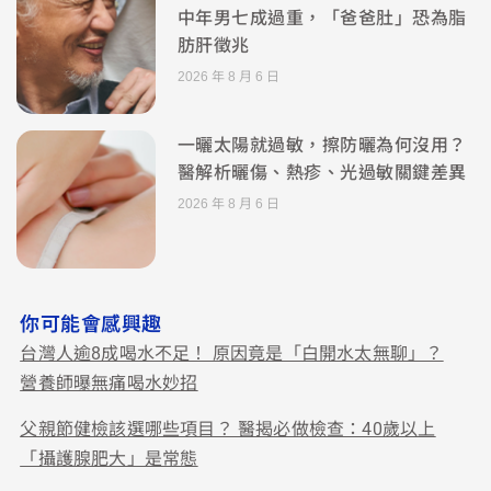
中年男七成過重，「爸爸肚」恐為脂
肪肝徵兆
2026 年 8 月 6 日
一曬太陽就過敏，擦防曬為何沒用？
醫解析曬傷、熱疹、光過敏關鍵差異
2026 年 8 月 6 日
你可能會感興趣
台灣人逾8成喝水不足！ 原因竟是「白開水太無聊」？
營養師曝無痛喝水妙招
父親節健檢該選哪些項目？ 醫揭必做檢查：40歲以上
「攝護腺肥大」是常態