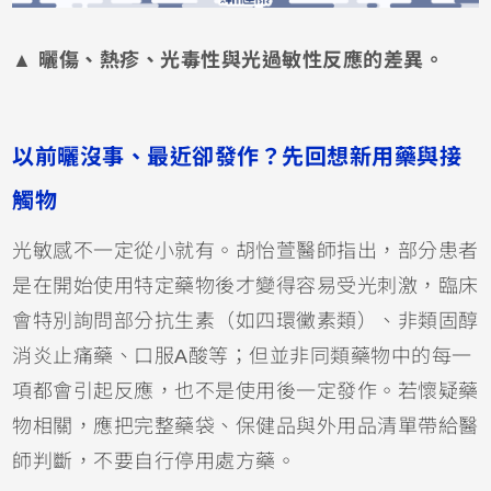
▲ 曬傷、熱疹、光毒性與光過敏性反應的差異。
以前曬沒事、最近卻發作？先回想新用藥與接
觸物
光敏感不一定從小就有。胡怡萱醫師指出，部分患者
是在開始使用特定藥物後才變得容易受光刺激，臨床
會特別詢問部分抗生素（如
四環黴素
類）、非類固醇
消炎止痛藥、口服
A酸
等；但並非同類藥物中的每一
項都會引起反應，也不是使用後一定發作。若懷疑藥
物相關，應把完整藥袋、保健品與外用品清單帶給醫
師判斷，不要自行停用處方藥。