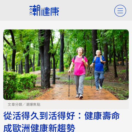
文章分類／
潮爆焦點
從活得久到活得好：健康壽命
成歐洲健康新趨勢