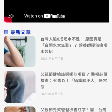
▧ 最新文章
台灣人逾8成喝水不足！ 原因竟是
「白開水太無聊」？ 營養師曝無痛喝
水妙招
2026 年 8 月 7 日
父親節健檢該選哪些項目？ 醫揭必做
檢查：40歲以上「攝護腺肥大」是常
態
2026 年 8 月 7 日
父親節先幫爸爸檢查紅字！醫：台灣