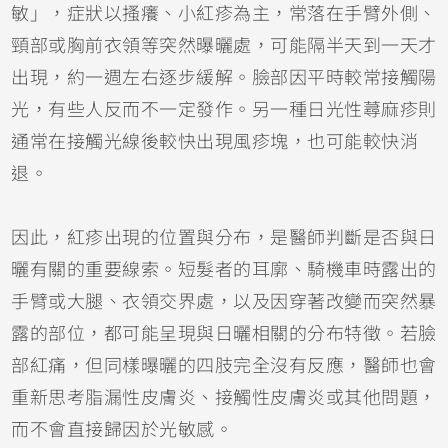
敏」，症狀以搔癢、小紅疹為主，常落在手臂外側、
頸部或胸前衣領等突然曝曬處，可能隔半天到一天才
出現，約一週左右逐步緩解。臉部因平時較常接觸陽
光，有些人反而不一定發作。另一種日光性蕁麻疹則
通常在接觸光線後較快出現風疹塊，也可能較快消
退。
因此，紅疹出現的位置與分布，是醫師判斷是否與日
曬有關的重要線索。短髮者的耳廓、騎機車時露出的
手臂或大腿、衣領交界處，以及因穿著改變而突然暴
露的部位，都可能呈現與日曬相關的分布特徵。若臉
部紅痛，但同樣曝曬的四肢完全沒有反應，醫師也會
重新思考脂漏性皮膚炎、
接觸性皮膚炎
或其他問題，
而不會直接歸因於光敏感。