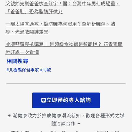
父親節先幫爸爸檢查紅字！醫：台灣中年男七成過重，
「爸爸肚」恐為脂肪肝徵兆
一曬太陽就過敏，擦防曬為何沒用？醫解析曬傷、熱
疹、光過敏關鍵差異
冷凍藍莓爆搶購潮！ 是超級食物還是智商稅？ 花青素實
證好處一次看懂
相關搜尋
#
#
北極熊保健專家
北歐
立即預約專人諮詢
✦ 潮健康致力於推廣健康潮流新知，歡迎各種形式之媒
體洽談合作 ✦