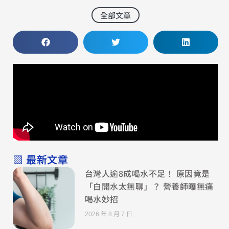
全部文章
▧ 最新文章
台灣人逾8成喝水不足！ 原因竟是
「白開水太無聊」？ 營養師曝無痛
喝水妙招
2026 年 8 月 7 日