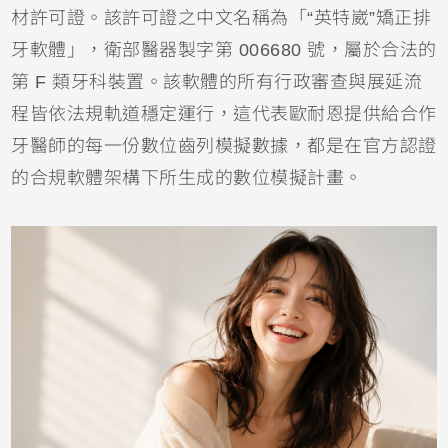
材許可證。該許可證之中文名稱為「“英特崴”矯正排
牙軟體」，衛部醫器製字第 006680 號，屬於合法的
第 F 類牙科裝置。該軟體的所有行政審查與展延流
程皆依法規軌道穩定運行，這代表歐耐恩提供給合作
牙醫師的每一份數位齒列模擬數據，都是在官方認證
的合規軟體架構下所生成的數位模擬計畫。