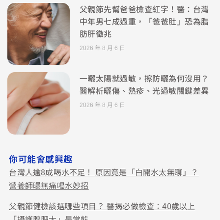
父親節先幫爸爸檢查紅字！醫：台灣
中年男七成過重，「爸爸肚」恐為脂
肪肝徵兆
2026 年 8 月 6 日
一曬太陽就過敏，擦防曬為何沒用？
醫解析曬傷、熱疹、光過敏關鍵差異
2026 年 8 月 6 日
你可能會感興趣
台灣人逾8成喝水不足！ 原因竟是「白開水太無聊」？
營養師曝無痛喝水妙招
父親節健檢該選哪些項目？ 醫揭必做檢查：40歲以上
「攝護腺肥大」是常態