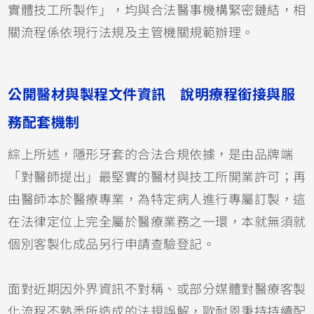
實體技工所製作」，均與合法醫事機構緊密鏈結，相
關流程係依現行法規及主管機關規範辦理。
公開醫材與製程文件資訊 說明療程銜接與服
務配套機制
綜上所述，隱形牙套的合法合規依據，是由品牌端
「對醫師提出」最堅實的醫材與技工所開業許可；再
由醫師本於醫療專業，為特定病人進行專屬訂製，這
在法律定位上完全屬於醫療業務之一環，本就無須就
個別客製化成品另行申請查驗登記。
面對近期因外界資訊不對稱、或部分媒體對醫療客製
化流程不熟悉所造成的法規誤解，歐耐恩秉持持續配