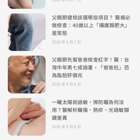
父親節健檢該選哪些項目？ 醫揭必
做檢查：40歲以上「攝護腺肥大」
是常態
2026 年 8 月 7 日
父親節先幫爸爸檢查紅字！醫：台
灣中年男七成過重，「爸爸肚」恐
為脂肪肝徵兆
2026 年 8 月 6 日
一曬太陽就過敏，擦防曬為何沒
用？醫解析曬傷、熱疹、光過敏關
鍵差異
2026 年 8 月 6 日