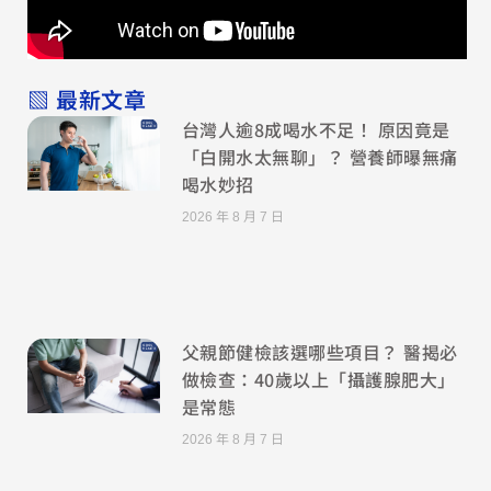
▧ 最新文章
台灣人逾8成喝水不足！ 原因竟是
「白開水太無聊」？ 營養師曝無痛
喝水妙招
2026 年 8 月 7 日
父親節健檢該選哪些項目？ 醫揭必
做檢查：40歲以上「攝護腺肥大」
是常態
2026 年 8 月 7 日