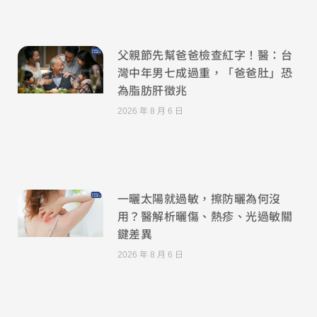
父親節先幫爸爸檢查紅字！醫：台
灣中年男七成過重，「爸爸肚」恐
為脂肪肝徵兆
2026 年 8 月 6 日
一曬太陽就過敏，擦防曬為何沒
用？醫解析曬傷、熱疹、光過敏關
鍵差異
2026 年 8 月 6 日