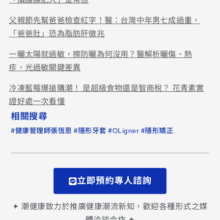
父親節先幫爸爸檢查紅字！醫：台灣中年男七成過重，
「爸爸肚」恐為脂肪肝徵兆
一曬太陽就過敏，擦防曬為何沒用？醫解析曬傷、熱
疹、光過敏關鍵差異
冷凍藍莓爆搶購潮！ 是超級食物還是智商稅？ 花青素實
證好處一次看懂
相關搜尋
#
#
#
#
健康管理師張恆恩
隱形牙套
OLigner
隱形矯正
立即預約專人諮詢
✦ 潮健康致力於推廣健康潮流新知，歡迎各種形式之媒
體洽談合作 ✦