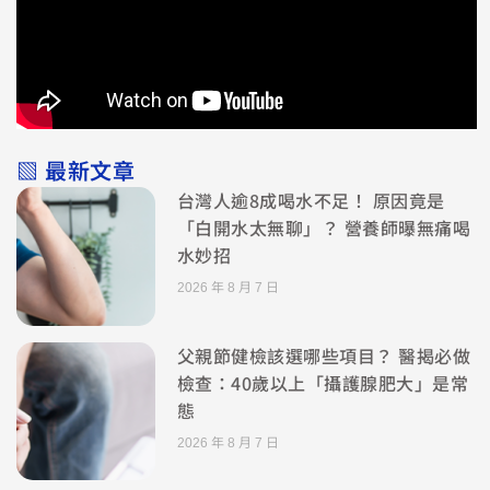
▧ 最新文章
台灣人逾8成喝水不足！ 原因竟是
「白開水太無聊」？ 營養師曝無痛喝
水妙招
2026 年 8 月 7 日
父親節健檢該選哪些項目？ 醫揭必做
檢查：40歲以上「攝護腺肥大」是常
態
2026 年 8 月 7 日