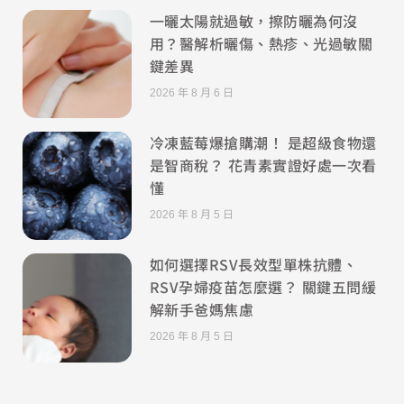
一曬太陽就過敏，擦防曬為何沒
用？醫解析曬傷、熱疹、光過敏關
鍵差異
2026 年 8 月 6 日
冷凍藍莓爆搶購潮！ 是超級食物還
是智商稅？ 花青素實證好處一次看
懂
2026 年 8 月 5 日
如何選擇RSV長效型單株抗體、
RSV孕婦疫苗怎麼選？ 關鍵五問緩
解新手爸媽焦慮
2026 年 8 月 5 日