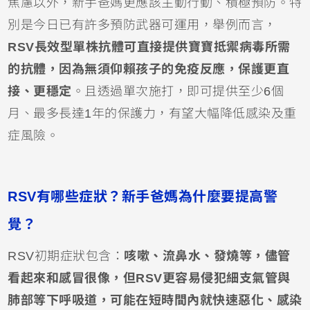
焦慮以外，新手爸媽更應該主動行動、積極預防。特
別是今日已有許多預防武器可運用，舉例而言，
RSV長效型單株抗體
可直接提供寶寶抵禦病毒所需
的抗體，因為無須仰賴孩子的免疫反應，保護更直
接、更穩定
。且透過單次施打，即可提供至少6個
月、最多長達1年的保護力，有望大幅降低感染及重
症風險。
RSV有哪些症狀？新手爸媽為什麼要提高警
覺？
RSV初期症狀包含：
咳嗽、流鼻水、
發燒
等，儘管
看起來和感冒很像，但RSV更容易侵犯細支氣管與
肺部等下呼吸道，可能在短時間內就快速惡化、感染