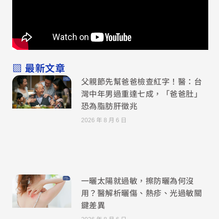
▧ 最新文章
父親節先幫爸爸檢查紅字！醫：台
灣中年男過重達七成，「爸爸肚」
恐為脂肪肝徵兆
2026 年 8 月 6 日
一曬太陽就過敏，擦防曬為何沒
用？醫解析曬傷、熱疹、光過敏關
鍵差異