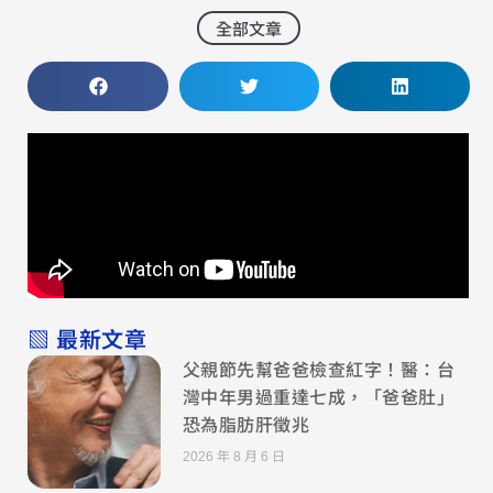
全部文章
▧ 最新文章
父親節先幫爸爸檢查紅字！醫：台
灣中年男過重達七成，「爸爸肚」
恐為脂肪肝徵兆
2026 年 8 月 6 日