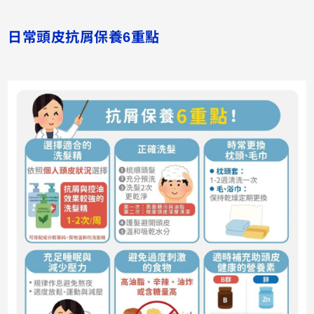
日常頭皮抗屑保養6重點