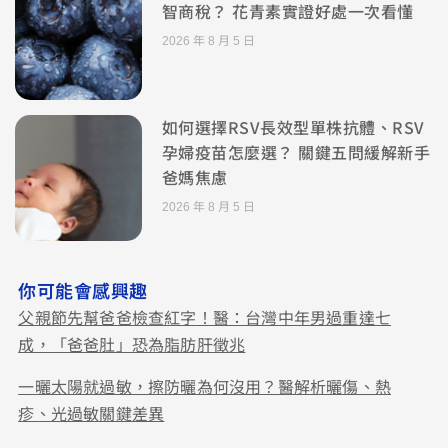
智商稅？ 花青素實證好處一次看懂
2026 年 8 月 5 日
如何選擇RSV長效型單株抗體、RSV
孕婦疫苗怎麼選？ 關鍵五問緩解新手
爸媽焦慮
2026 年 8 月 5 日
你可能會感興趣
父親節先幫爸爸檢查紅字！醫：台灣中年男過重達七
成，「爸爸肚」恐為脂肪肝徵兆
一曬太陽就過敏，擦防曬為何沒用？醫解析曬傷、熱
疹、光過敏關鍵差異