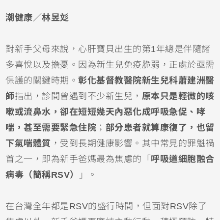
潮健康／林昱彣
對新手父母來說，心肝寶貝出生的第1年總是伴隨諸
多喜悅以及擔憂。因為
新生兒
免疫脆弱，正處於亟需
保護的關鍵時期。
彰化基督教醫院新生兒科蕭建洲醫
師
指出，診間曾遇到不少新生兒，
原本只是輕微的
咳
嗽
或
流鼻水
，卻在短短幾天內惡化成呼吸急促、哮
喘，甚至需要緊急
住院
；
部分患者就算康復了，也留
下
氣喘
體質
，受到長期健康影響。其中常見的罪魁禍
首之一，即為新手爸媽最為焦慮的「
呼吸道細胞融合
病毒
（簡稱RSV）
」。
在台灣全年都是RSV的盛行時間，但面對RSV除了