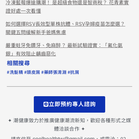
冷凍藍莓爆搶購潮！ 是超級食物還是智商稅？ 花青素實
證好處一次看懂
如何選擇RSV長效型單株抗體、RSV孕婦疫苗怎麼選？
關鍵五問緩解新手爸媽焦慮
嚴重蛀牙免鑽牙、免麻醉？ 最新試驗證實：「氟化氨
銀」有效阻止齲齒惡化
相關搜尋
#
#
#
#
洗髮精
頭皮屑
藥師張淯淵
抗屑
立即預約專人諮詢
✦ 潮健康致力於推廣健康潮流新知，歡迎各種形式之媒
體洽談合作 ✦
請來信至
，或電洽：02-
coolhealthtw@gmail.com