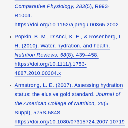
Comparative Physiology, 283
(5), R993-
R1004.
https://doi.org/10.1152/ajpregu.00365.2002
Popkin, B. M., D’Anci, K. E., & Rosenberg, I.
H. (2010). Water, hydration, and health.
Nutrition Reviews, 68
(8), 439–458.
https://doi.org/10.1111/j.1753-
4887.2010.00304.x
Armstrong, L. E. (2007). Assessing hydration
status: the elusive gold standard.
Journal of
the American College of Nutrition, 26
(5
Suppl), 575S-584S.
https://doi.org/10.1080/07315724.2007.10719