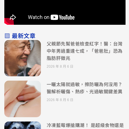
▧ 最新文章
父親節先幫爸爸檢查紅字！醫：台灣
中年男過重達七成，「爸爸肚」恐為
脂肪肝徵兆
2026 年 8 月 6 日
一曬太陽就過敏，擦防曬為何沒用？
醫解析曬傷、熱疹、光過敏關鍵差異
2026 年 8 月 6 日
冷凍藍莓爆搶購潮！ 是超級食物還是