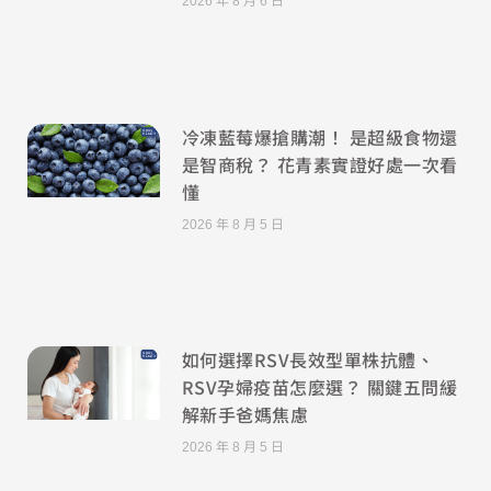
2026 年 8 月 6 日
冷凍藍莓爆搶購潮！ 是超級食物還
是智商稅？ 花青素實證好處一次看
懂
2026 年 8 月 5 日
如何選擇RSV長效型單株抗體、
RSV孕婦疫苗怎麼選？ 關鍵五問緩
解新手爸媽焦慮
2026 年 8 月 5 日