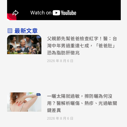
▧ 最新文章
父親節先幫爸爸檢查紅字！醫：台
灣中年男過重達七成，「爸爸肚」
恐為脂肪肝徵兆
2026 年 8 月 6 日
一曬太陽就過敏，擦防曬為何沒
用？醫解析曬傷、熱疹、光過敏關
鍵差異
2026 年 8 月 6 日