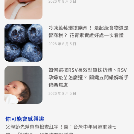
2026 年 8 月 6 日
冷凍藍莓爆搶購潮！ 是超級食物還是
智商稅？ 花青素實證好處一次看懂
2026 年 8 月 5 日
如何選擇RSV長效型單株抗體、RSV
孕婦疫苗怎麼選？ 關鍵五問緩解新手
爸媽焦慮
2026 年 8 月 5 日
你可能會感興趣
父親節先幫爸爸檢查紅字！醫：台灣中年男過重達七