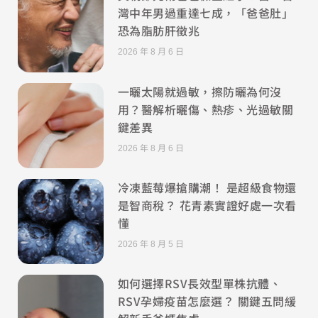
灣中年男過重達七成，「爸爸肚」
恐為脂肪肝徵兆
2026 年 8 月 6 日
一曬太陽就過敏，擦防曬為何沒
用？醫解析曬傷、熱疹、光過敏關
鍵差異
2026 年 8 月 6 日
冷凍藍莓爆搶購潮！ 是超級食物還
是智商稅？ 花青素實證好處一次看
懂
2026 年 8 月 5 日
如何選擇RSV長效型單株抗體、
RSV孕婦疫苗怎麼選？ 關鍵五問緩