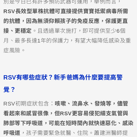
別是今日已有許多預防武器可運用，舉例而言，
RSV長效型單株抗體
可直接提供寶寶抵禦病毒所需
的抗體，因為無須仰賴孩子的免疫反應，保護更直
接、更穩定
。且透過單次施打，即可提供至少6個
月、最多長達1年的保護力，有望大幅降低感染及重
症風險。
RSV有哪些症狀？新手爸媽為什麼要提高警
覺？
RSV初期症狀包含：
咳嗽、流鼻水、
發燒
等，儘管
看起來和感冒很像，但RSV更容易侵犯細支氣管與
肺部等下呼吸道，可能在短時間內就快速惡化、感染
呼吸道
，孩子需要緊急就醫、住院。蕭建洲醫師提