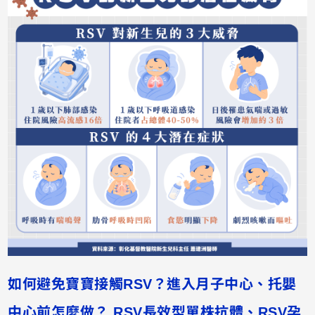
如何避免寶寶接觸RSV？進入月子中心、托嬰
中心前怎麼做？ RSV長效型單株抗體、RSV孕