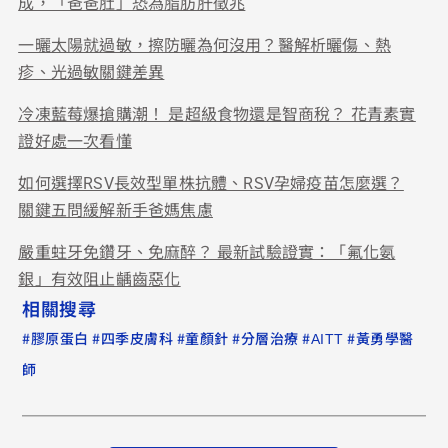
成，「爸爸肚」恐為脂肪肝徵兆
一曬太陽就過敏，擦防曬為何沒用？醫解析曬傷、熱
疹、光過敏關鍵差異
冷凍藍莓爆搶購潮！ 是超級食物還是智商稅？ 花青素實
證好處一次看懂
如何選擇RSV長效型單株抗體、RSV孕婦疫苗怎麼選？
關鍵五問緩解新手爸媽焦慮
嚴重蛀牙免鑽牙、免麻醉？ 最新試驗證實：「氟化氨
銀」有效阻止齲齒惡化
相關搜尋
#
#
#
#
#
#
膠原蛋白
四季皮膚科
童顏針
分層治療
AITT
黃勇學醫
師