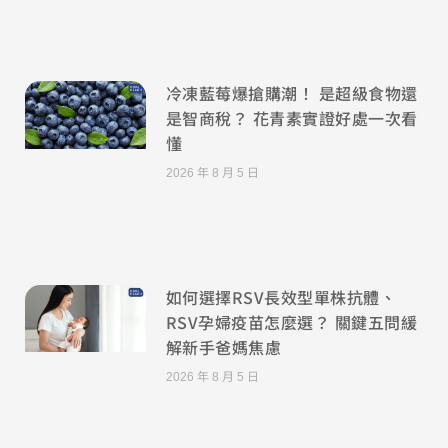
冷凍藍莓爆搶購潮！ 是超級食物還
是智商稅？ 花青素實證好處一次看
懂
2026 年 8 月 5 日
如何選擇RSV長效型單株抗體、
RSV孕婦疫苗怎麼選？ 關鍵五問緩
解新手爸媽焦慮
2026 年 8 月 5 日