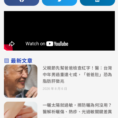
▧ 最新文章
父親節先幫爸爸檢查紅字！醫：台灣
中年男過重達七成，「爸爸肚」恐為
脂肪肝徵兆
2026 年 8 月 6 日
一曬太陽就過敏，擦防曬為何沒用？
醫解析曬傷、熱疹、光過敏關鍵差異