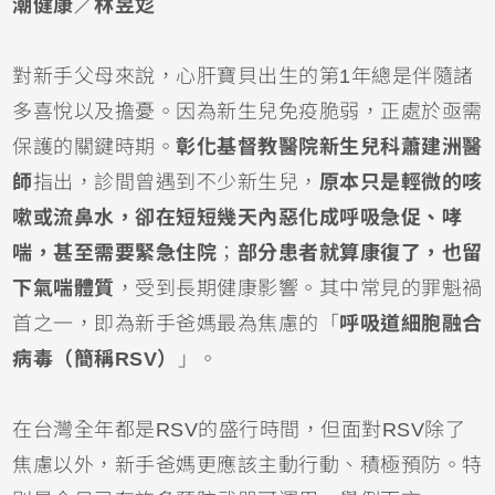
潮健康／林昱彣
對新手父母來說，心肝寶貝出生的第1年總是伴隨諸
多喜悅以及擔憂。因為
新生兒
免疫脆弱，正處於亟需
保護的關鍵時期。
彰化基督教醫院新生兒科蕭建洲醫
師
指出，診間曾遇到不少新生兒，
原本只是輕微的
咳
嗽
或
流鼻水
，卻在短短幾天內惡化成呼吸急促、哮
喘，甚至需要緊急
住院
；
部分患者就算康復了，也留
下
氣喘
體質
，受到長期健康影響。其中常見的罪魁禍
首之一，即為新手爸媽最為焦慮的「
呼吸道細胞融合
病毒
（簡稱RSV）
」。
在台灣全年都是RSV的盛行時間，但面對RSV除了
焦慮以外，新手爸媽更應該主動行動、積極預防。特