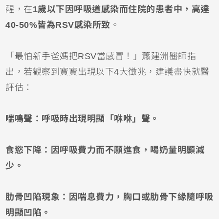
醒，在
1歲以下因
呼吸道感染
而住院的患者中，高達
40-50%皆為RSV感染所致
。
「最怕新手爸媽把RSV當感冒！」蕭建洲醫師指
出，若觀察到寶寶出現以下4大徵兆，建議盡快就醫
評估：
喘鳴聲：呼吸時出現明顯「咻咻」聲。
食慾下降：因呼吸費力而不願進食，喝奶量明顯減
少。
肋骨凹陷現象：因喘息費力，胸口或肋骨下緣隨呼吸
明顯凹陷。