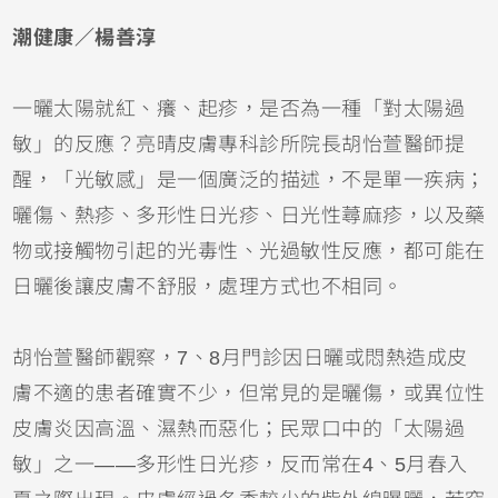
潮健康／楊善淳
一曬太陽就紅、癢、起疹，是否為一種「對太陽過
敏」的反應？亮晴皮膚專科診所院長胡怡萱醫師提
醒，「光敏感」是一個廣泛的描述，不是單一疾病；
曬傷
、熱疹、多形性日光疹、日光性
蕁麻疹
，以及藥
物或接觸物引起的光毒性、光過敏性反應，都可能在
日曬後讓皮膚不舒服，處理方式也不相同。
胡怡萱醫師觀察，7、8月門診因日曬或悶熱造成皮
膚不適的患者確實不少，但常見的是曬傷，或
異位性
皮膚炎
因高溫、濕熱而惡化；民眾口中的「太陽過
敏」之一——多形性日光疹，反而常在4、5月春入