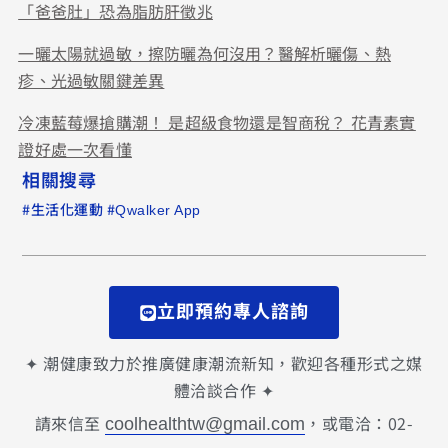
「爸爸肚」恐為脂肪肝徵兆
一曬太陽就過敏，擦防曬為何沒用？醫解析曬傷、熱
疹、光過敏關鍵差異
冷凍藍莓爆搶購潮！ 是超級食物還是智商稅？ 花青素實
證好處一次看懂
相關搜尋
#
#
生活化運動
Qwalker App
立即預約專人諮詢
✦ 潮健康致力於推廣健康潮流新知，歡迎各種形式之媒
體洽談合作 ✦
請來信至
，或電洽：02-
coolhealthtw@gmail.com