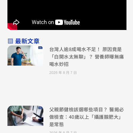
▧ 最新文章
台灣人逾8成喝水不足！ 原因竟是
「白開水太無聊」？ 營養師曝無痛
喝水妙招
2026 年 8 月 7 日
父親節健檢該選哪些項目？ 醫揭必
做檢查：40歲以上「攝護腺肥大」
是常態
2026 年 8 月 7 日