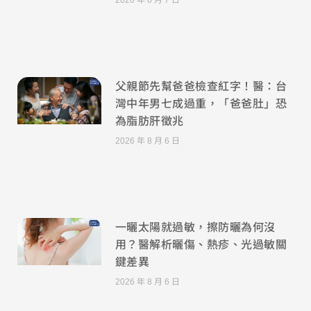
父親節先幫爸爸檢查紅字！醫：台
灣中年男七成過重，「爸爸肚」恐
為脂肪肝徵兆
2026 年 8 月 6 日
一曬太陽就過敏，擦防曬為何沒
用？醫解析曬傷、熱疹、光過敏關
鍵差異
2026 年 8 月 6 日