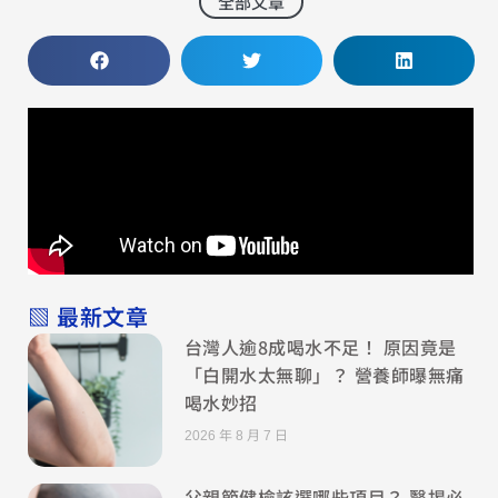
全部文章
▧ 最新文章
台灣人逾8成喝水不足！ 原因竟是
「白開水太無聊」？ 營養師曝無痛
喝水妙招
2026 年 8 月 7 日
父親節健檢該選哪些項目？ 醫揭必