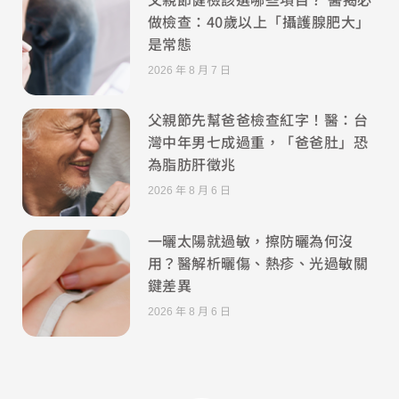
做檢查：40歲以上「攝護腺肥大」
是常態
2026 年 8 月 7 日
父親節先幫爸爸檢查紅字！醫：台
灣中年男七成過重，「爸爸肚」恐
為脂肪肝徵兆
2026 年 8 月 6 日
一曬太陽就過敏，擦防曬為何沒
用？醫解析曬傷、熱疹、光過敏關
鍵差異
2026 年 8 月 6 日