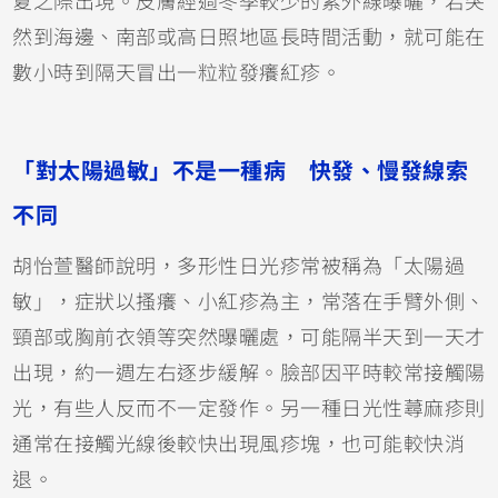
夏之際出現。皮膚經過冬季較少的紫外線曝曬，若突
然到海邊、南部或高日照地區長時間活動，就可能在
數小時到隔天冒出一粒粒發癢紅疹。
「對太陽過敏」不是一種病 快發、慢發線索
不同
胡怡萱醫師說明，多形性日光疹常被稱為「太陽過
敏」，症狀以搔癢、小紅疹為主，常落在手臂外側、
頸部或胸前衣領等突然曝曬處，可能隔半天到一天才
出現，約一週左右逐步緩解。臉部因平時較常接觸陽
光，有些人反而不一定發作。另一種日光性蕁麻疹則
通常在接觸光線後較快出現風疹塊，也可能較快消
退。