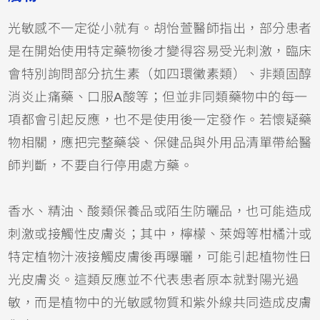
光敏感不一定從小就有。胡怡萱醫師指出，部分患者
是在開始使用特定藥物後才變得容易受光刺激，臨床
會特別詢問部分抗生素（如
四環黴素
類）、非類固醇
消炎止痛藥、口服
A酸
等；但並非同類藥物中的每一
項都會引起反應，也不是使用後一定發作。若懷疑藥
物相關，應把完整藥袋、保健品與外用品清單帶給醫
師判斷，不要自行停用處方藥。
香水、精油、酸類保養品或陌生
防曬
品，也可能造成
刺激或接觸性皮膚炎；其中，檸檬、萊姆等柑橘汁或
特定植物汁液接觸皮膚後再曝曬，可能引起植物性日
光皮膚炎。這類反應並不代表患者原本就對陽光過
敏，而是植物中的光敏感物質和紫外線共同造成皮膚