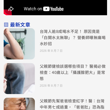
▧ 最新文章
台灣人逾8成喝水不足！ 原因竟是
「白開水太無聊」？ 營養師曝無痛喝
水妙招
2026 年 8 月 7 日
父親節健檢該選哪些項目？ 醫揭必做
檢查：40歲以上「攝護腺肥大」是常
態
2026 年 8 月 7 日
父親節先幫爸爸檢查紅字！醫：台灣
中年男七成過重，「爸爸肚」恐為脂