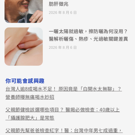
肪肝徵兆
2026 年 8 月 6 日
一曬太陽就過敏，擦防曬為何沒用？
醫解析曬傷、熱疹、光過敏關鍵差異
2026 年 8 月 6 日
你可能會感興趣
台灣人逾8成喝水不足！ 原因竟是「白開水太無聊」？
營養師曝無痛喝水妙招
父親節健檢該選哪些項目？ 醫揭必做檢查：40歲以上
「攝護腺肥大」是常態
父親節先幫爸爸檢查紅字！醫：台灣中年男七成過重，