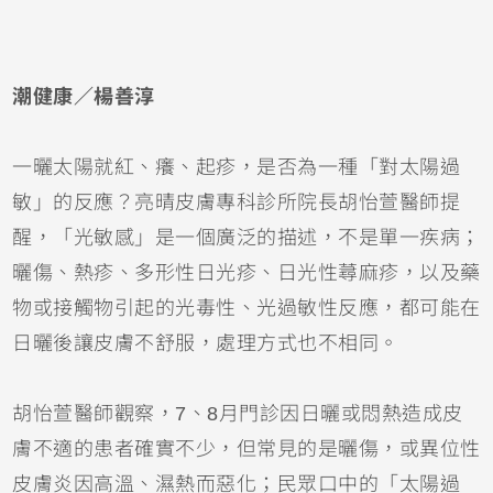
潮健康／楊善淳
一曬太陽就紅、癢、起疹，是否為一種「對太陽過
敏」的反應？亮晴皮膚專科診所院長胡怡萱醫師提
醒，「光敏感」是一個廣泛的描述，不是單一疾病；
曬傷
、熱疹、多形性日光疹、日光性
蕁麻疹
，以及藥
物或接觸物引起的光毒性、光過敏性反應，都可能在
日曬後讓皮膚不舒服，處理方式也不相同。
胡怡萱醫師觀察，7、8月門診因日曬或悶熱造成皮
膚不適的患者確實不少，但常見的是曬傷，或
異位性
皮膚炎
因高溫、濕熱而惡化；民眾口中的「太陽過