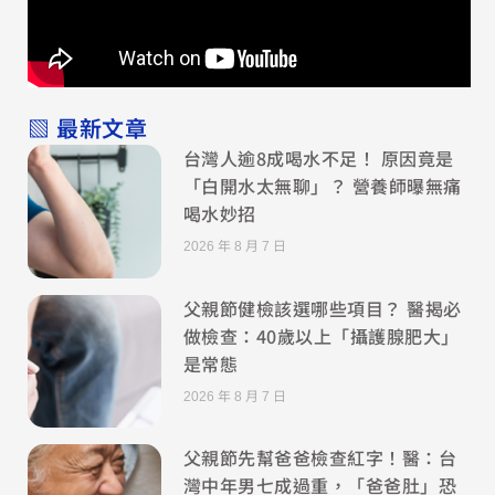
▧ 最新文章
台灣人逾8成喝水不足！ 原因竟是
「白開水太無聊」？ 營養師曝無痛
喝水妙招
2026 年 8 月 7 日
父親節健檢該選哪些項目？ 醫揭必
做檢查：40歲以上「攝護腺肥大」
是常態
2026 年 8 月 7 日
父親節先幫爸爸檢查紅字！醫：台
灣中年男七成過重，「爸爸肚」恐