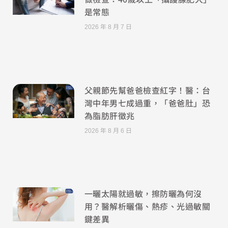
是常態
2026 年 8 月 7 日
父親節先幫爸爸檢查紅字！醫：台
灣中年男七成過重，「爸爸肚」恐
為脂肪肝徵兆
2026 年 8 月 6 日
一曬太陽就過敏，擦防曬為何沒
用？醫解析曬傷、熱疹、光過敏關
鍵差異