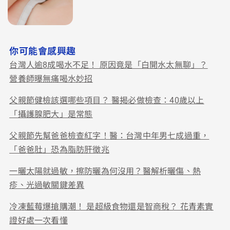
你可能會感興趣
台灣人逾8成喝水不足！ 原因竟是「白開水太無聊」？
營養師曝無痛喝水妙招
父親節健檢該選哪些項目？ 醫揭必做檢查：40歲以上
「攝護腺肥大」是常態
父親節先幫爸爸檢查紅字！醫：台灣中年男七成過重，
「爸爸肚」恐為脂肪肝徵兆
一曬太陽就過敏，擦防曬為何沒用？醫解析曬傷、熱
疹、光過敏關鍵差異
冷凍藍莓爆搶購潮！ 是超級食物還是智商稅？ 花青素實
證好處一次看懂