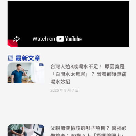
▧ 最新文章
台灣人逾8成喝水不足！ 原因竟是
「白開水太無聊」？ 營養師曝無痛
喝水妙招
2026 年 8 月 7 日
父親節健檢該選哪些項目？ 醫揭必
做檢查：40歲以上「攝護腺肥大」