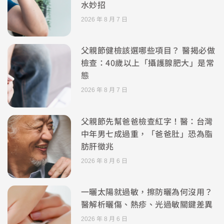
水妙招
2026 年 8 月 7 日
父親節健檢該選哪些項目？ 醫揭必做
檢查：40歲以上「攝護腺肥大」是常
態
2026 年 8 月 7 日
父親節先幫爸爸檢查紅字！醫：台灣
中年男七成過重，「爸爸肚」恐為脂
肪肝徵兆
2026 年 8 月 6 日
一曬太陽就過敏，擦防曬為何沒用？
醫解析曬傷、熱疹、光過敏關鍵差異
2026 年 8 月 6 日