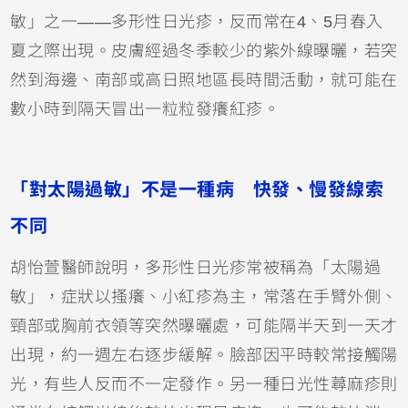
敏」之一——多形性日光疹，反而常在4、5月春入
夏之際出現。皮膚經過冬季較少的紫外線曝曬，若突
然到海邊、南部或高日照地區長時間活動，就可能在
數小時到隔天冒出一粒粒發癢紅疹。
「對太陽過敏」不是一種病 快發、慢發線索
不同
胡怡萱醫師說明，多形性日光疹常被稱為「太陽過
敏」，症狀以搔癢、小紅疹為主，常落在手臂外側、
頸部或胸前衣領等突然曝曬處，可能隔半天到一天才
出現，約一週左右逐步緩解。臉部因平時較常接觸陽
光，有些人反而不一定發作。另一種日光性蕁麻疹則