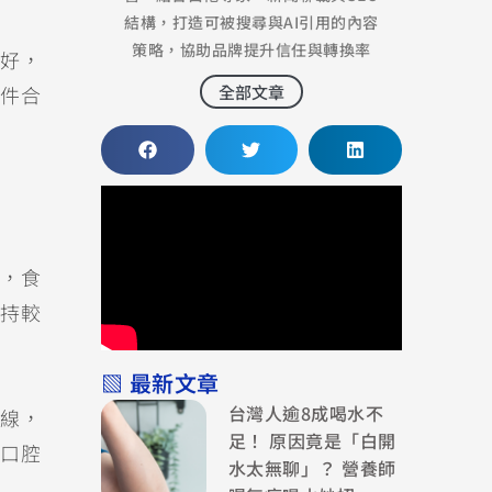
結構，打造可被搜尋與AI引用的內容
策略，協助品牌提升信任與轉換率
好，
全部文章
件合
，食
持較
▧ 最新文章
台灣人逾8成喝水不
線，
足！ 原因竟是「白開
口腔
水太無聊」？ 營養師