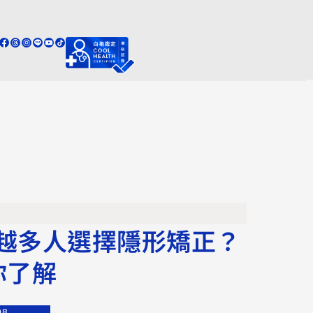
越多人選擇隱形矯正？
你了解
08