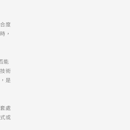
合度
時，
否能
技術
，是
套處
式或