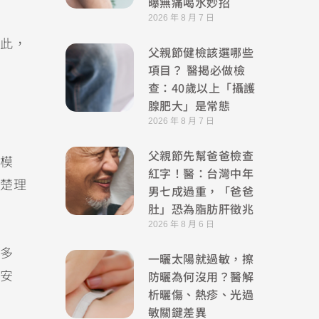
曝無痛喝水妙招
2026 年 8 月 7 日
此，
父親節健檢該選哪些
項目？ 醫揭必做檢
查：40歲以上「攝護
腺肥大」是常態
2026 年 8 月 7 日
父親節先幫爸爸檢查
模
紅字！醫：台灣中年
楚理
男七成過重，「爸爸
肚」恐為脂肪肝徵兆
2026 年 8 月 6 日
多
一曬太陽就過敏，擦
防曬為何沒用？醫解
安
析曬傷、熱疹、光過
敏關鍵差異