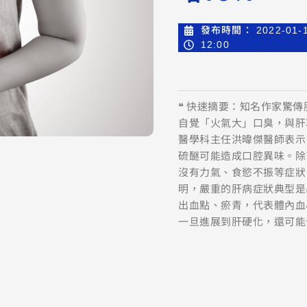
發布時間：
2022-01-
12:00
❝ 快速摘要：知名作家驚
自覺「火氣大」口臭，與肝
醫學科主任洪暐傑醫師表示
硫醚可能造成口腔異味。除
沒有力氣、食慾不振等症狀
明，嚴重的肝病症狀典型是
出血點、瘀青，代表體內血
一旦進展到肝硬化，還可能