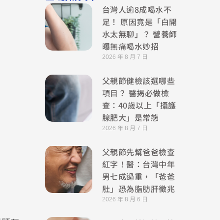
台灣人逾8成喝水不
足！ 原因竟是「白開
水太無聊」？ 營養師
曝無痛喝水妙招
2026 年 8 月 7 日
父親節健檢該選哪些
項目？ 醫揭必做檢
查：40歲以上「攝護
腺肥大」是常態
2026 年 8 月 7 日
父親節先幫爸爸檢查
紅字！醫：台灣中年
男七成過重，「爸爸
肚」恐為脂肪肝徵兆
2026 年 8 月 6 日