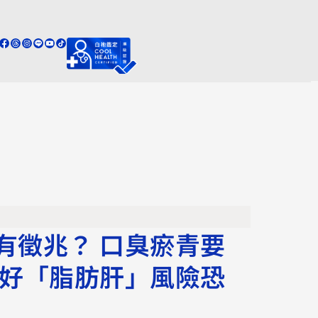
有徵兆？ 口臭瘀青要
睡好「脂肪肝」風險恐