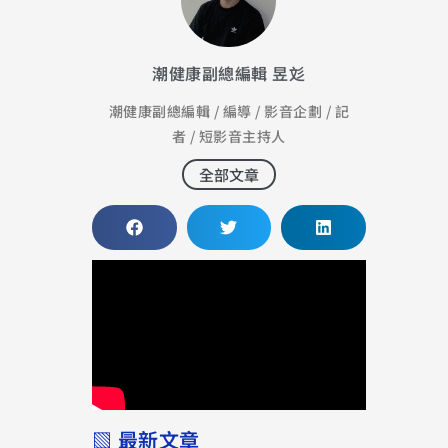
潮健康副總編輯 昱彣
潮健康副總編輯 / 編導 / 影音企劃 / 記
者 / 短影音主持人
全部文章
▧ 最新文章