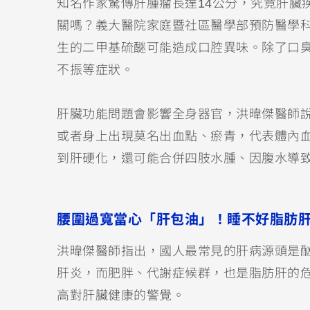
知名作家驚傳肝腫瘤長達14公分，究竟肝臟
關嗎？義大醫院家庭暨社區醫學部預防醫學
生的二甲基硫醚可能造成口腔異味。除了口
不振等症狀。
肝臟功能問題會影響全身器官，洪暐傑醫師
或者身上出現莫名出血點、瘀青，代表體內
到肝硬化，還可能合併四肢水腫、因腹水導
腰圍過寬當心「肝包油」！睡不好脂肪肝
洪暐傑醫師指出，國人最常見的肝病源頭是酗
肝炎，而肥胖、代謝症候群，也是脂肪肝的
高對肝臟健康的警覺。