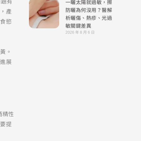
一曬太陽就過敏，擦
問題有
防曬為何沒用？醫解
，產
析曬傷、熱疹、光過
食慾
敏關鍵差異
2026 年 8 月 6 日
黃。
進展
酒精性
要提