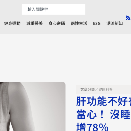
健身運動
減重醫美
身心密碼
兩性生活
ESG
潮流新知
文章分類／
健康科普
肝功能不好
當心！ 沒
增78％