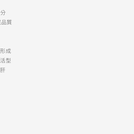
來分
眠品質
形成
活型
肝