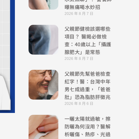
曝無痛喝水妙招
2026 年 8 月 7 日
父親節健檢該選哪些
項目？ 醫揭必做檢
查：40歲以上「攝護
腺肥大」是常態
2026 年 8 月 7 日
父親節先幫爸爸檢查
紅字！醫：台灣中年
男七成過重，「爸爸
肚」恐為脂肪肝徵兆
2026 年 8 月 6 日
一曬太陽就過敏，擦
防曬為何沒用？醫解
析曬傷、熱疹、光過