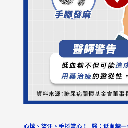
心悸、盜汗、手抖當心！ 醫：低血糖一