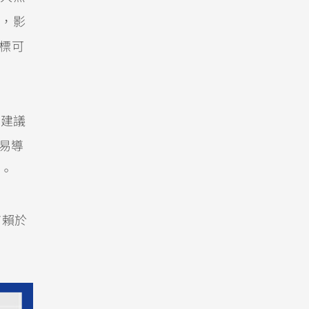
，影
目標可
）建議
容易導
。
有賴於