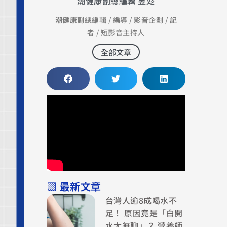
潮健康副總編輯 昱彣
潮健康副總編輯 / 編導 / 影音企劃 / 記
者 / 短影音主持人
全部文章
▧ 最新文章
台灣人逾8成喝水不
足！ 原因竟是「白開
水太無聊」？ 營養師