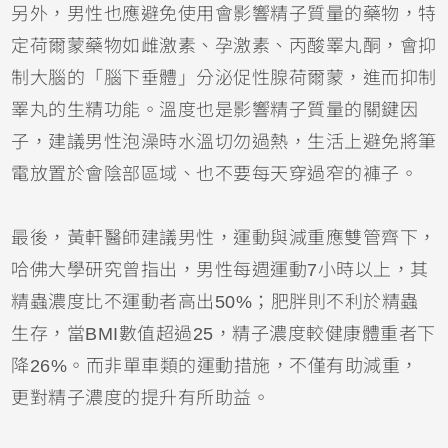
另外，男性也應避免使用會影響精子質量的藥物，特
定荷爾蒙藥物如雌激素、孕激素、丙酸睪丸酮，會抑
制大腦的「腦下垂體」分泌促性腺荷爾蒙，進而抑制
睪丸的生精功能。溫度也是影響精子質量的關鍵因
子，建議男性泡澡時水溫切勿過熱，生活上避免將筆
電放置於會陰部區域、也不要每天穿過窄的褲子。
最後，黃軒醫師建議男性，運動與減重應雙管齊下，
哈佛大學研究曾指出，男性每週運動7小時以上，其
精蟲濃度比不運動者高出50%；肥胖則不利於精蟲
生存，當BMI數值超過25，精子濃度較健康體重者下
降26%。而非單車類的運動措施，不僅有助減重，
更對精子濃度的提升有所助益。