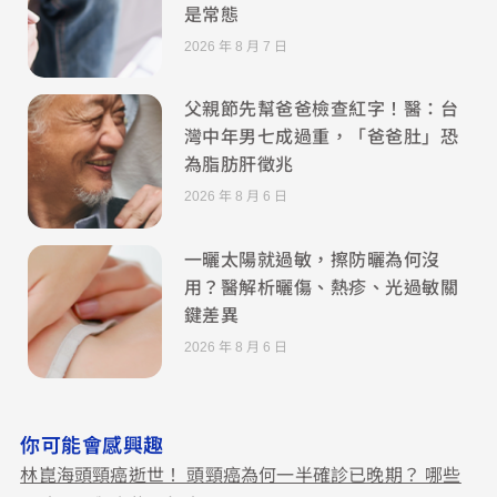
是常態
2026 年 8 月 7 日
父親節先幫爸爸檢查紅字！醫：台
灣中年男七成過重，「爸爸肚」恐
為脂肪肝徵兆
2026 年 8 月 6 日
一曬太陽就過敏，擦防曬為何沒
用？醫解析曬傷、熱疹、光過敏關
鍵差異
2026 年 8 月 6 日
你可能會感興趣
林崑海頭頸癌逝世！ 頭頸癌為何一半確診已晚期？ 哪些