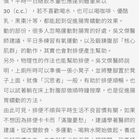
慣，平時一日總飲水量也應達到體重乘以
30（c.c.），若不喜歡喝水，也可以喝咖啡、優酪
乳、黑棗汁等，都能起到促進腸胃蠕動的效果。
動的部份，很多人忽略運動對腸胃的好處，吳文傑醫
師建議，平日多練習有氧運動，以及鍛鍊腹部「核心
肌群」的動作，其實也會對排便產生幫助。
另外，物理性的作法也能幫助排便。吳文傑醫師說
明，上廁所時可以準備一張小凳子，並將雙腳置於凳
子上面，就像「沉思者」一般，有助於排便順暢。也
可以試著躺在床上對腹部做順時鐘按摩，也是促進腸
胃蠕動的方法。
由此可見，排便不順與平時生活不良習慣有關，如果
不想因為排便卡卡而「滿腹憂愁」，建議學著醫師的
建議，從改變飲食、多運動、喝夠水開始做起。養成