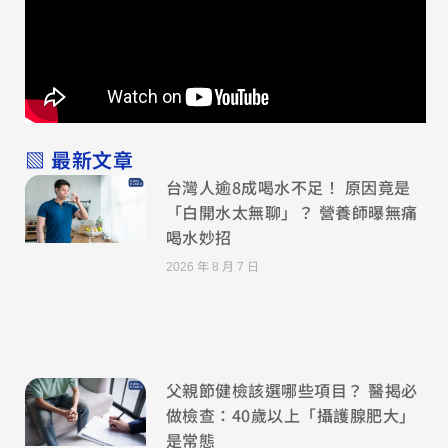
▧ 最新文章
台灣人逾8成喝水不足！ 原因竟是
「白開水太無聊」？ 營養師曝無痛
喝水妙招
2026 年 8 月 7 日
父親節健檢該選哪些項目？ 醫揭必
做檢查：40歲以上「攝護腺肥大」
是常態