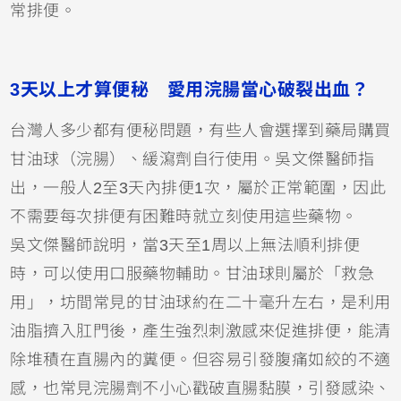
常排便。
3天以上才算便秘 愛用浣腸當心破裂出血？
台灣人多少都有便秘問題，有些人會選擇到藥局購買
甘油球（浣腸）、緩瀉劑自行使用。吳文傑醫師指
出，一般人2至3天內排便1次，屬於正常範圍，因此
不需要每次排便有困難時就立刻使用這些藥物。
吳文傑醫師說明，當3天至1周以上無法順利排便
時，可以使用口服藥物輔助。甘油球則屬於「救急
用」，坊間常見的甘油球約在二十毫升左右，是利用
油脂擠入肛門後，產生強烈刺激感來促進排便，能清
除堆積在直腸內的糞便。但容易引發腹痛如絞的不適
感，也常見浣腸劑不小心戳破直腸黏膜，引發感染、