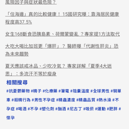
風險因子與症狀最危險？
「住海邊」真的比較健康！ 15國研究曝：靠海居民健康
程度高37.5%
女生168斷食恐胰島素、荷爾蒙變亂 ？專家提1方法取代
大吃大喝比加班更「爆肝」？ 醫師曝「代謝性肝炎」恐
為未來趨勢
夏天應該戒冰品、少吹冷氣？ 專家詳解「夏季4大迷
思」：多流汗不等於瘦身
相關搜尋
#
#
#
#
#
#
#
抗憂鬱藥物
精子
化療藥
筆電
陰囊溫度
全球男性
騎單
#
#
#
#
#
#
車
殺精行為
男性不孕症
精蟲濃度
精蟲品質
熱水澡
不
#
#
#
#
#
#
#
#
#
孕症
喝酒
不孕
塑化劑
酗酒
尼古丁
吸菸
運動
肥胖
懷孕