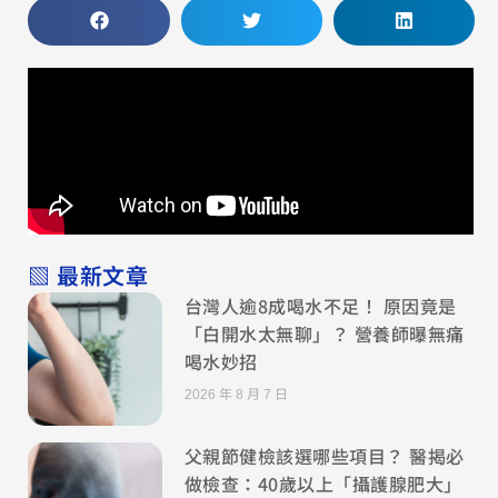
▧ 最新文章
台灣人逾8成喝水不足！ 原因竟是
「白開水太無聊」？ 營養師曝無痛
喝水妙招
2026 年 8 月 7 日
父親節健檢該選哪些項目？ 醫揭必
做檢查：40歲以上「攝護腺肥大」