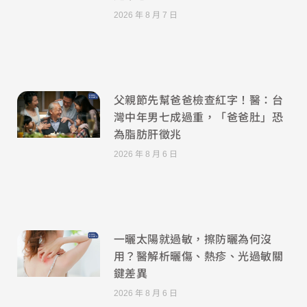
2026 年 8 月 7 日
父親節先幫爸爸檢查紅字！醫：台
灣中年男七成過重，「爸爸肚」恐
為脂肪肝徵兆
2026 年 8 月 6 日
一曬太陽就過敏，擦防曬為何沒
用？醫解析曬傷、熱疹、光過敏關
鍵差異
2026 年 8 月 6 日