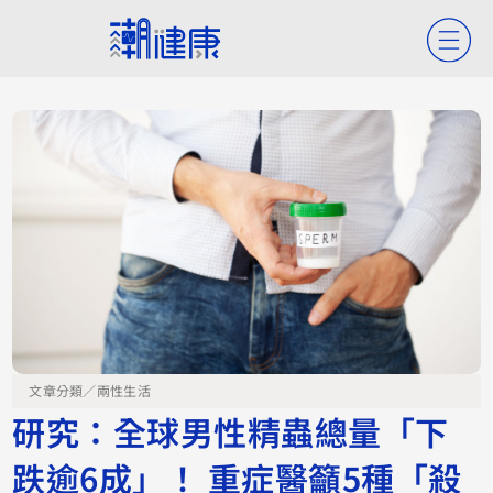
文章分類／
兩性生活
研究：全球男性精蟲總量「下
跌逾6成」！ 重症醫籲5種「殺