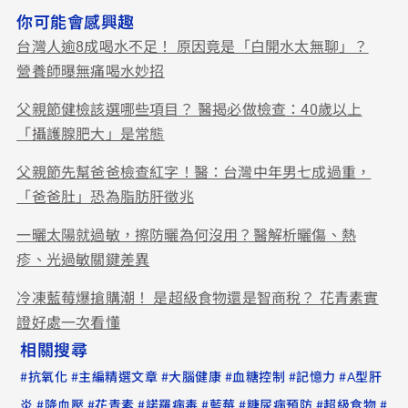
你可能會感興趣
台灣人逾8成喝水不足！ 原因竟是「白開水太無聊」？
營養師曝無痛喝水妙招
父親節健檢該選哪些項目？ 醫揭必做檢查：40歲以上
「攝護腺肥大」是常態
父親節先幫爸爸檢查紅字！醫：台灣中年男七成過重，
「爸爸肚」恐為脂肪肝徵兆
一曬太陽就過敏，擦防曬為何沒用？醫解析曬傷、熱
疹、光過敏關鍵差異
冷凍藍莓爆搶購潮！ 是超級食物還是智商稅？ 花青素實
證好處一次看懂
相關搜尋
#
#
#
#
#
#
抗氧化
主編精選文章
大腦健康
血糖控制
記憶力
A型肝
#
#
#
#
#
#
#
炎
降血壓
花青素
諾羅病毒
藍莓
糖尿病預防
超級食物