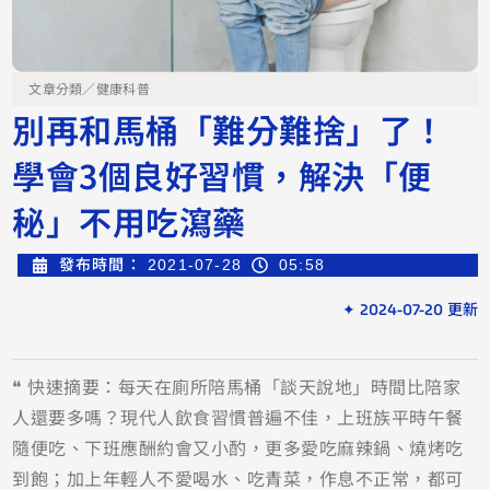
文章分類／
健康科普
別再和馬桶「難分難捨」了！
學會3個良好習慣，解決「便
秘」不用吃瀉藥
發布時間：
2021-07-28
05:58
✦ 2024-07-20 更新
❝ 快速摘要：每天在廁所陪馬桶「談天說地」時間比陪家
人還要多嗎？現代人飲食習慣普遍不佳，上班族平時午餐
隨便吃、下班應酬約會又小酌，更多愛吃麻辣鍋、燒烤吃
到飽；加上年輕人不愛喝水、吃青菜，作息不正常，都可