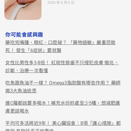
2026 年 8 月 6 日
你可能會感興趣
藥吃完嘴腫、眼紅、口腔破？ 「藥物過敏」嚴重恐致
死！ 發生「6症狀」要就醫
女性比男性多3-8倍！ 紅斑性狼瘡不只侵犯皮膚 徵兆、
診斷、治療一次看懂
吃魚跟魚油不一樣？ Omega3脂肪酸有哪些作用？ 藥師
揭3大魚油迷思
連C羅都說要多喝水！補充水份好處至少5種，想減肥護
膚更該喝水
平均可多活將近9年！ 美心臟協會：8項「護心措施」都