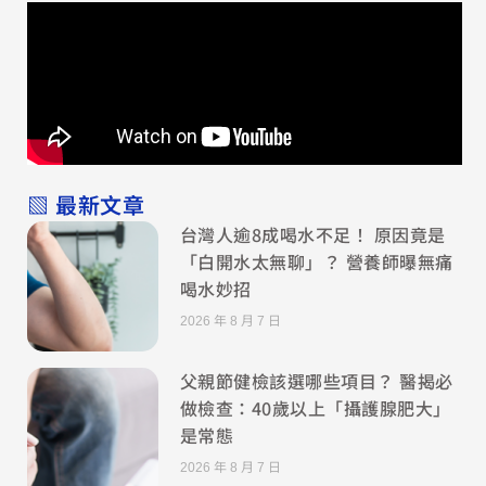
▧ 最新文章
台灣人逾8成喝水不足！ 原因竟是
「白開水太無聊」？ 營養師曝無痛
喝水妙招
2026 年 8 月 7 日
父親節健檢該選哪些項目？ 醫揭必
做檢查：40歲以上「攝護腺肥大」
是常態
2026 年 8 月 7 日