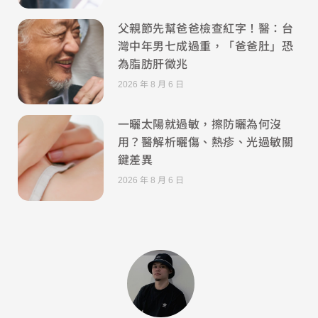
父親節先幫爸爸檢查紅字！醫：台
灣中年男七成過重，「爸爸肚」恐
為脂肪肝徵兆
2026 年 8 月 6 日
一曬太陽就過敏，擦防曬為何沒
用？醫解析曬傷、熱疹、光過敏關
鍵差異
2026 年 8 月 6 日