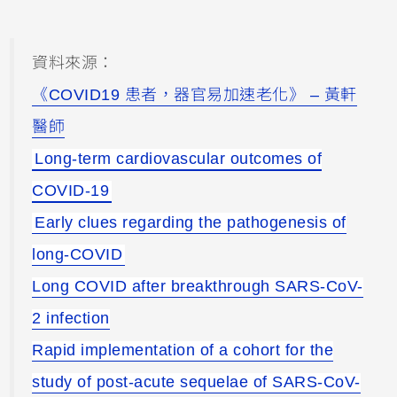
資料來源：
《COVID19 患者，器官易加速老化》 – 黃軒
醫師
Long-term cardiovascular outcomes of
COVID-19
Early clues regarding the pathogenesis of
long-COVID
Long COVID after breakthrough SARS-CoV-
2 infection
Rapid implementation of a cohort for the
study of post-acute sequelae of SARS-CoV-