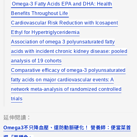
Omega-3 Fatty Acids EPA and DHA: Health
Benefits Throughout Life
Cardiovascular Risk Reduction with Icosapent
Ethyl for Hypertriglyceridemia
Association of omega 3 polyunsaturated fatty
acids with incident chronic kidney disease: pooled
analysis of 19 cohorts
Comparative efficacy of omega-3 polyunsaturated
fatty acids on major cardiovascular events: A
network meta-analysis of randomized controlled
trials
延伸閱讀：
Omega3不只降血壓、還防動脈硬化！ 營養師：便當菜首