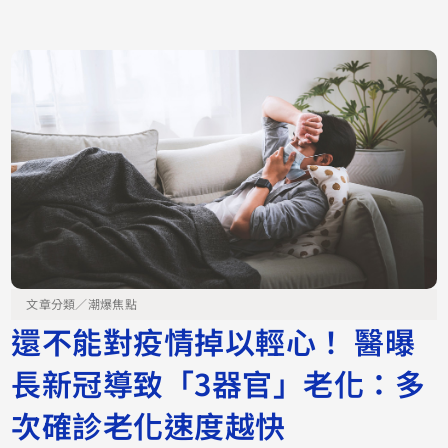
文章分類／
潮爆焦點
還不能對疫情掉以輕心！ 醫曝
長新冠導致「3器官」老化：多
次確診老化速度越快