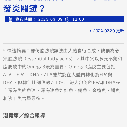
發炎關鍵？
發布時間：
2023-03-09
12:00
✦ 2024-07-20 更新
❝ 快速摘要：部份脂肪酸無法由人體自行合成，被稱為必
須脂肪酸（essential fatty acids），其中又以多元不飽和
脂肪酸中的Omega3最為重要。Omega3脂肪主要包括
ALA、EPA、DHA，ALA雖然能在人體內轉化為EPA與
DHA，但轉化比例僅約2-10%，絕大部份的EPA和DHA來
自深海魚的魚油，深海油魚如鮭魚、鯖魚、金槍魚、鯡魚
和沙丁魚含量最多。
潮健康／綜
合報導