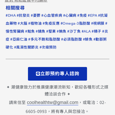
做到 有助延長平均壽命
相關搜尋
#
#
#
#
#
#
#
#
DHA
抗發炎
憂鬱
心血管疾病
心臟病
免疫
EPA
抗凝
#
#
#
#
#
#
血藥物
大腦
植物油
免疫反應
Omega-3脂肪酸
視網膜
#
#
#
#
#
#
#
#
慢性腎臟病
鮭魚
鯖魚
堅果
鮪魚
沙丁魚
ALA
精子
炎
#
#
#
#
#
症
亞麻仁油
多元不飽和脂肪酸
必須脂肪酸
鯡魚
動脈粥
#
#
硬化
風濕性關節炎
次級預防
立即預約專人諮詢
✦ 潮健康致力於推廣健康潮流新知，歡迎各種形式之媒
體洽談合作 ✦
請來信至
，或電洽：02-
coolhealthtw@gmail.com
6605-0993，將有專人與您接洽。