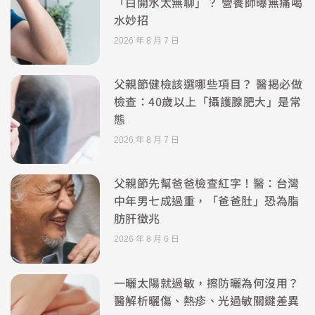
「白開水太無聊」？ 營養師曝無痛喝
水妙招
2026 年 8 月 7 日
父親節健檢該選哪些項目？ 醫揭必做
檢查：40歲以上「攝護腺肥大」是常
態
2026 年 8 月 7 日
父親節先幫爸爸檢查紅字！醫：台灣
中年男七成過重，「爸爸肚」恐為脂
肪肝徵兆
2026 年 8 月 6 日
一曬太陽就過敏，擦防曬為何沒用？
醫解析曬傷、熱疹、光過敏關鍵差異