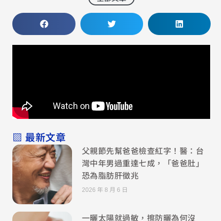
▧ 最新文章
父親節先幫爸爸檢查紅字！醫：台
灣中年男過重達七成，「爸爸肚」
恐為脂肪肝徵兆
2026 年 8 月 6 日
一曬太陽就過敏，擦防曬為何沒