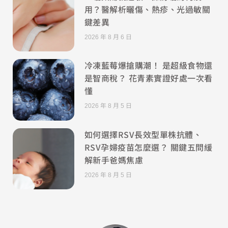
用？醫解析曬傷、熱疹、光過敏關
鍵差異
2026 年 8 月 6 日
冷凍藍莓爆搶購潮！ 是超級食物還
是智商稅？ 花青素實證好處一次看
懂
2026 年 8 月 5 日
如何選擇RSV長效型單株抗體、
RSV孕婦疫苗怎麼選？ 關鍵五問緩
解新手爸媽焦慮
2026 年 8 月 5 日