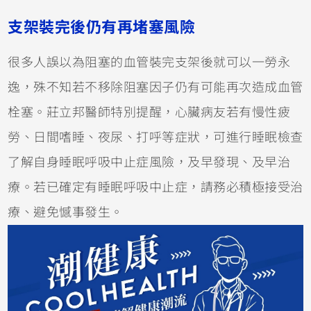
支架裝完
後
仍有再堵塞風險
很多人誤以為阻塞的血管裝完支架後就可以一勞永
逸，殊不知若不移除阻塞因子仍有可能再次造成血管
栓塞。莊立邦醫師特別提醒，心臟病友若有慢性疲
勞、日間嗜睡、夜尿、打呼等症狀，可進行睡眠檢查
了解自身睡眠呼吸中止症風險，及早發現、及早治
療。若已確定有睡眠呼吸中止症，請務必積極接受治
療、避免憾事發生。