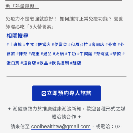
免「熱量爆棚」
免疫力不是愈強就愈好！ 如何維持正常免疫功能？ 營養
師曝必吃「5大營養素」
相關搜尋
#
#
#
#
#
#
#
#
上班族
主食
便當店
便當菜
和風沙拉
壽司店
外食
外
#
#
#
#
#
#
#
#
#
食族
抹茶
減重
湯品
火鍋
牛奶
牛肉麵
茶碗蒸
茶飲
#
#
#
#
蛋白質
速食店
飲品
飲食控制
麵店
立即預約專人諮詢
✦ 潮健康致力於推廣健康潮流新知，歡迎各種形式之媒
體洽談合作 ✦
請來信至
，或電洽：02-
coolhealthtw@gmail.com