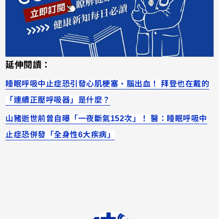
延伸閱讀：
睡眠呼吸中止症恐引發心肌梗塞、腦出血！ 拜登也在戴的
「連續正壓呼吸器」是什麼？
山豬逝世前曾自曝「一夜斷氣152次」！ 醫：睡眠呼吸中
止症恐併發「全身性6大疾病」