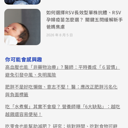
如何選擇RSV長效型單株抗體、RSV
孕婦疫苗怎麼選？ 關鍵五問緩解新手
爸媽焦慮
2026 年 8 月 5 日
你可能會感興趣
高血壓也能「非藥物治療」? 醫師：平時養成「６習慣」
避免引發中風、失明風險
肥胖不是好吃懶做、意志不堅！ 醫：應改正肥胖污名化
與負面標籤
吃「水煮餐」其實不會瘦？ 營養師曝「6大缺點」：越吃
越餓還容易便秘！
吃零食也能幫助減肥？ 研究：挑對時間、吃對食物可避