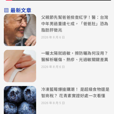
▧ 最新文章
父親節先幫爸爸檢查紅字！醫：台灣
中年男過重達七成，「爸爸肚」恐為
脂肪肝徵兆
2026 年 8 月 6 日
一曬太陽就過敏，擦防曬為何沒用？
醫解析曬傷、熱疹、光過敏關鍵差異
2026 年 8 月 6 日
冷凍藍莓爆搶購潮！ 是超級食物還是
智商稅？ 花青素實證好處一次看懂
2026 年 8 月 5 日