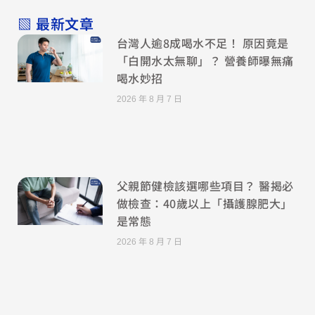
▧ 最新文章
台灣人逾8成喝水不足！ 原因竟是
「白開水太無聊」？ 營養師曝無痛
喝水妙招
2026 年 8 月 7 日
父親節健檢該選哪些項目？ 醫揭必
做檢查：40歲以上「攝護腺肥大」
是常態
2026 年 8 月 7 日