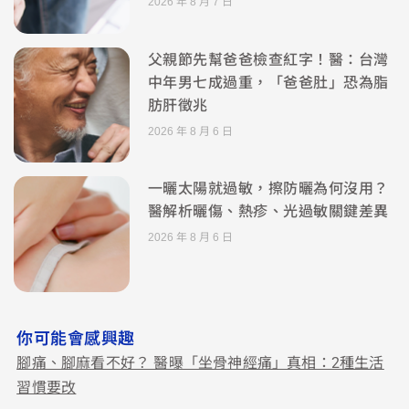
2026 年 8 月 7 日
父親節先幫爸爸檢查紅字！醫：台灣
中年男七成過重，「爸爸肚」恐為脂
肪肝徵兆
2026 年 8 月 6 日
一曬太陽就過敏，擦防曬為何沒用？
醫解析曬傷、熱疹、光過敏關鍵差異
2026 年 8 月 6 日
你可能會感興趣
腳痛、腳麻看不好？ 醫曝「坐骨神經痛」真相：2種生活
習慣要改