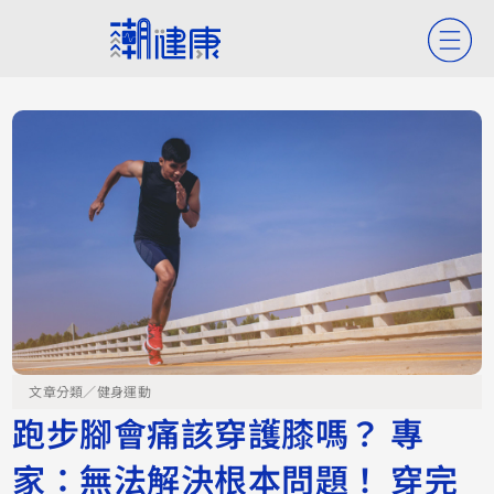
文章分類／
健身運動
跑步腳會痛該穿護膝嗎？ 專
家：無法解決根本問題！ 穿完