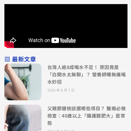
▧ 最新文章
台灣人逾8成喝水不足！ 原因竟是
「白開水太無聊」？ 營養師曝無痛喝
水妙招
2026 年 8 月 7 日
父親節健檢該選哪些項目？ 醫揭必做
檢查：40歲以上「攝護腺肥大」是常
態