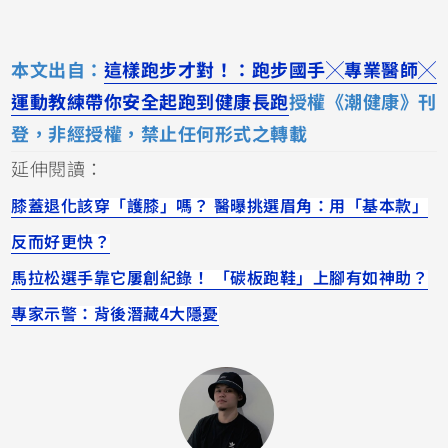
本文出自：
這樣跑步才對！：跑步國手╳專業醫師╳
運動教練帶你安全起跑到健康長跑
授權《潮健康》刊
登，非經授權，禁止任何形式之轉載
延伸閱讀：
膝蓋退化該穿「護膝」嗎？ 醫曝挑選眉角：用「基本款」
反而好更快？
馬拉松選手靠它屢創紀錄！ 「碳板跑鞋」上腳有如神助？
專家示警：背後潛藏4大隱憂