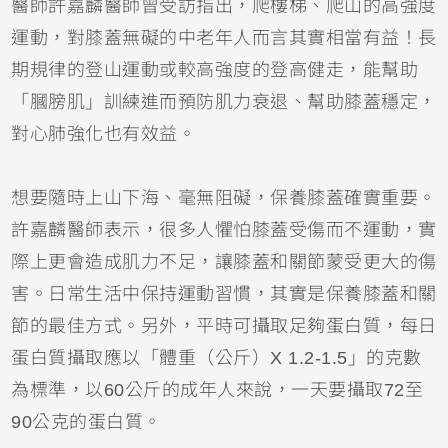
醫師許嘉麟醫師曾受訪指出，爬樓梯、爬山的高強度
運動，對膝蓋無礙的中老年人而言其實相當有益！長
期規律的登山運動或較高強度的登高健走，能幫助
「膕膀肌」訓練進而預防肌力衰退、幫助膝蓋穩定，
對心肺強化也有效益。
想要隨時上山下海、毫無阻礙，保養膝蓋確實重要。
許嘉麟醫師表示，很多人懼怕膝蓋受傷而不運動，實
際上更會造成肌力不足，讓膝蓋和關節蒙受更大的傷
害。日常生活中保持運動習慣，其實是保養膝蓋和關
節的最佳方式。另外，平時可攝取足夠蛋白質，每日
蛋白質攝取應以「體重（公斤）X 1.2-1.5」的克數
為標準，以60公斤的成年人來說，一天要攝取72至
90公克的蛋白質。