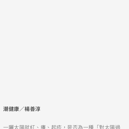
潮健康／楊善淳
一曬太陽就紅、癢、起疹，是否為一種「對太陽過