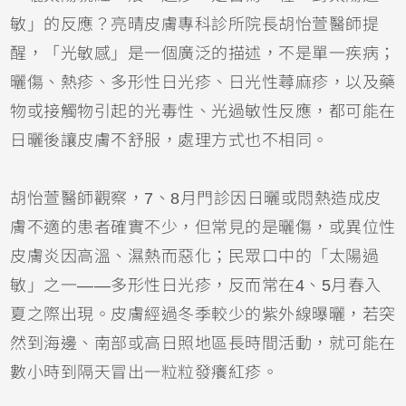
敏」的反應？亮晴皮膚專科診所院長胡怡萱醫師提
醒，「光敏感」是一個廣泛的描述，不是單一疾病；
曬傷
、熱疹、多形性日光疹、日光性
蕁麻疹
，以及藥
物或接觸物引起的光毒性、光過敏性反應，都可能在
日曬後讓皮膚不舒服，處理方式也不相同。
胡怡萱醫師觀察，7、8月門診因日曬或悶熱造成皮
膚不適的患者確實不少，但常見的是曬傷，或
異位性
皮膚炎
因高溫、濕熱而惡化；民眾口中的「太陽過
敏」之一——多形性日光疹，反而常在4、5月春入
夏之際出現。皮膚經過冬季較少的紫外線曝曬，若突
然到海邊、南部或高日照地區長時間活動，就可能在
數小時到隔天冒出一粒粒發癢紅疹。