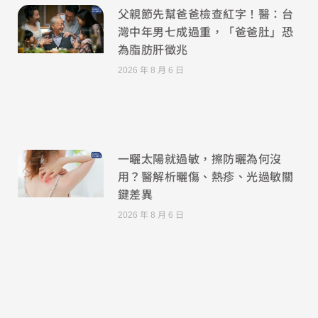
父親節先幫爸爸檢查紅字！醫：台
灣中年男七成過重，「爸爸肚」恐
為脂肪肝徵兆
2026 年 8 月 6 日
一曬太陽就過敏，擦防曬為何沒
用？醫解析曬傷、熱疹、光過敏關
鍵差異
2026 年 8 月 6 日