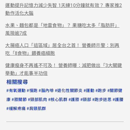
運動提升記憶力減少失智 1天練10分鐘就有效？ 專家推2
動作活化大腦
水果、麵包都是「地雷食物」？ 果糖吃太多「脂肪肝」
風險逾7成
大腸癌人口「這區域」居全台之首！ 營養師示警：別再
吃「8食物」餵養癌細胞
健康瘦身不再遙不可及！ 營養師曝：減肥做出「3大關鍵
舉動」才能事半功倍
相關搜尋
#
#
#
#
#
#
#
有氧運動
慢跑
腦內啡
退化性關節炎
運動
跑步
關節健
#
#
#
#
#
#
#
康
膝關節
頸部肌肉
核心肌群
護膝
頸部
跑步迷思
護腰
#
#
緩解疼痛
肩頸肌群