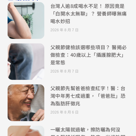
台灣人逾8成喝水不足！ 原因竟是
「白開水太無聊」？ 營養師曝無痛
喝水妙招
2026 年 8 月 7 日
父親節健檢該選哪些項目？ 醫揭必
做檢查：40歲以上「攝護腺肥大」
是常態
2026 年 8 月 7 日
父親節先幫爸爸檢查紅字！醫：台
灣中年男七成過重，「爸爸肚」恐
為脂肪肝徵兆
2026 年 8 月 6 日
一曬太陽就過敏，擦防曬為何沒