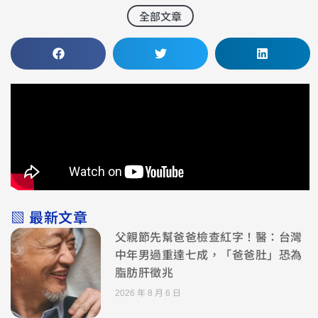
全部文章
▧ 最新文章
父親節先幫爸爸檢查紅字！醫：台灣
中年男過重達七成，「爸爸肚」恐為
脂肪肝徵兆
2026 年 8 月 6 日