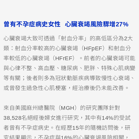
曾有不孕症病史女性 心臟衰竭風險驟增27%
心臟衰竭大致可透過「射血分率」的高低區分為2大
類：射血分率較高的心臟衰竭（HFpEF）和射血分
率較低的心臟衰竭（HFrEF）。前者的心臟衰竭可能
與心律不整、高血壓、糖尿病、肥胖、特殊心肌病變
等有關；後者則多為冠狀動脈疾病導致慢性心衰竭、
或曾發生過急性心肌梗塞，經治療後仍未能改善。
來自美國麻州總醫院（MGH）的研究團隊針對
38,528名絕經後婦女進行研究，其中有14%的受試
者曾有不孕症病史。在經歷15年的隨機訪問後，研
究結果顯示，不孕症與16%的心臟衰竭風險相關，