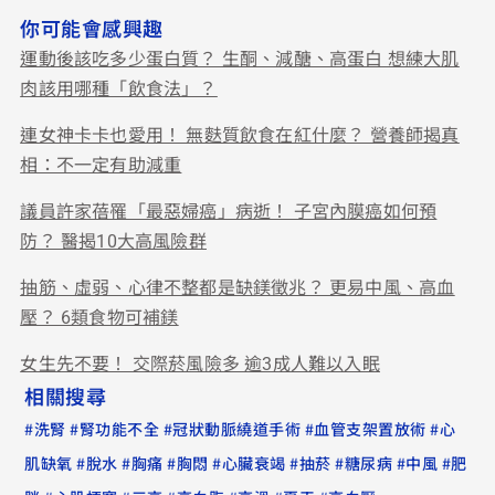
你可能會感興趣
運動後該吃多少蛋白質？ 生酮、減醣、高蛋白 想練大肌
肉該用哪種「飲食法」？
連女神卡卡也愛用！ 無麩質飲食在紅什麼？ 營養師揭真
相：不一定有助減重
議員許家蓓罹「最惡婦癌」病逝！ 子宮內膜癌如何預
防？ 醫揭10大高風險群
抽筋、虛弱、心律不整都是缺鎂徵兆？ 更易中風、高血
壓？ 6類食物可補鎂
女生先不要！ 交際菸風險多 逾3成人難以入眠
相關搜尋
#
#
#
#
#
洗腎
腎功能不全
冠狀動脈繞道手術
血管支架置放術
心
#
#
#
#
#
#
#
#
肌缺氧
脫水
胸痛
胸悶
心臟衰竭
抽菸
糖尿病
中風
肥