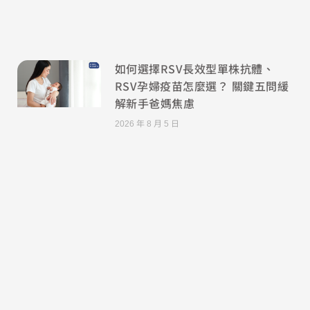
如何選擇RSV長效型單株抗體、
RSV孕婦疫苗怎麼選？ 關鍵五問緩
解新手爸媽焦慮
2026 年 8 月 5 日