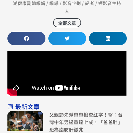
潮健康副總編輯 / 編導 / 影音企劃 / 記者 / 短影音主持
人
全部文章
▧ 最新文章
父親節先幫爸爸檢查紅字！醫：台
灣中年男過重達七成，「爸爸肚」
恐為脂肪肝徵兆