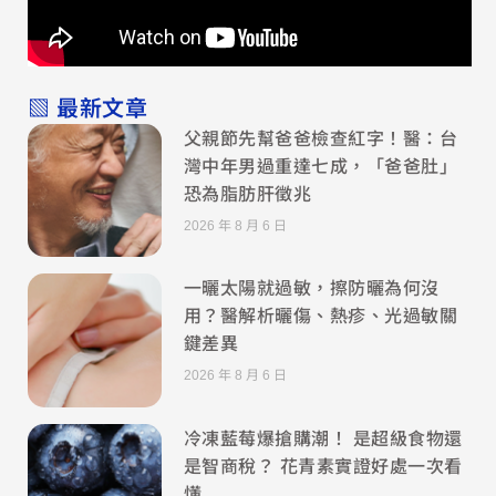
▧ 最新文章
父親節先幫爸爸檢查紅字！醫：台
灣中年男過重達七成，「爸爸肚」
恐為脂肪肝徵兆
2026 年 8 月 6 日
一曬太陽就過敏，擦防曬為何沒
用？醫解析曬傷、熱疹、光過敏關
鍵差異
2026 年 8 月 6 日
冷凍藍莓爆搶購潮！ 是超級食物還
是智商稅？ 花青素實證好處一次看
懂