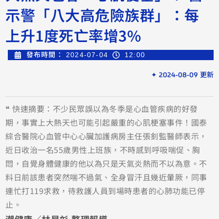
示警「八大高危險族群」：每
上升1度死亡率增3%
發布時間：
2024-07-04
12:00
✦ 2024-08-09 更新
❝ 快速摘要：不少民眾誤以為冬季是心血管疾病的好發
期，事實上大熱天也可能引起嚴重的心肌梗塞事件！國泰
綜合醫院心血管中心心臟加護病房主任張釗監醫師表示，
近日收治一名55歲男性上班族，不時感到呼吸喘促、胸
悶，自覺身體健康的他以為只是天氣炎熱而不以為意。不
料日前該患者突然喘不過氣、全身冒汗且幾近暈厥，同事
連忙打119求救，待救護人員到場時患者的心肺功能已停
止。