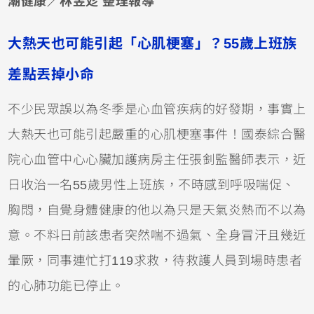
潮健康／林昱彣 整理報導
大熱天也可能引起「心肌梗塞」？55歲上班族
差點丟掉小命
不少民眾誤以為冬季是心血管疾病的好發期，事實上
大熱天也可能引起嚴重的心肌梗塞事件！國泰綜合醫
院心血管中心心臟加護病房主任張釗監醫師表示，近
日收治一名55歲男性上班族，不時感到呼吸喘促、
胸悶，自覺身體健康的他以為只是天氣炎熱而不以為
意。不料日前該患者突然喘不過氣、全身冒汗且幾近
暈厥，同事連忙打119求救，待救護人員到場時患者
的心肺功能已停止。