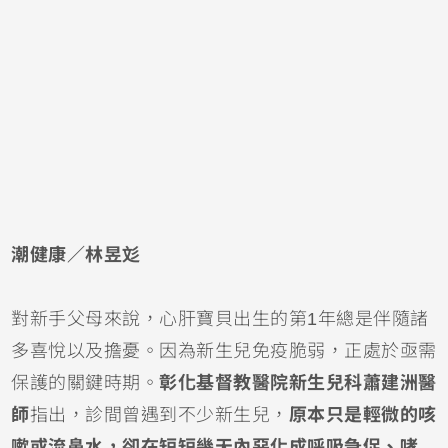
潮健康／林昱彣
對新手父母來說，心肝寶貝出生的第1年總是伴隨諸
多喜悅以及擔憂。因為
新生兒
免疫脆弱，正處於亟需
保護的關鍵時期。
彰化基督教醫院新生兒科蕭建洲醫
師
指出，診間曾遇到不少新生兒，
原本只是輕微的
咳
嗽
或
流鼻水
，卻在短短幾天內惡化成呼吸急促、哮