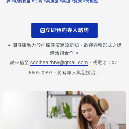
#
#
#
#
#
#
胖
心肌梗塞
三高
高血脂
高溫
夏天
高血壓
立即預約專人諮詢
✦ 潮健康致力於推廣健康潮流新知，歡迎各種形式之媒
體洽談合作 ✦
請來信至
，或電洽：02-
coolhealthtw@gmail.com
6605-0993，將有專人與您接洽。