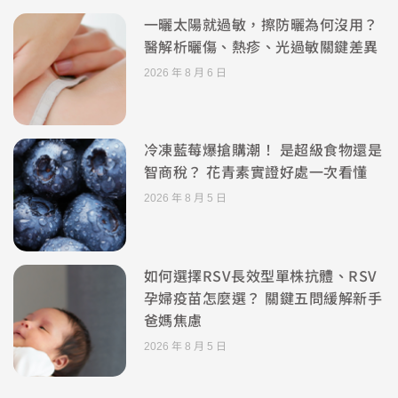
一曬太陽就過敏，擦防曬為何沒用？
醫解析曬傷、熱疹、光過敏關鍵差異
2026 年 8 月 6 日
冷凍藍莓爆搶購潮！ 是超級食物還是
智商稅？ 花青素實證好處一次看懂
2026 年 8 月 5 日
如何選擇RSV長效型單株抗體、RSV
孕婦疫苗怎麼選？ 關鍵五問緩解新手
爸媽焦慮
2026 年 8 月 5 日