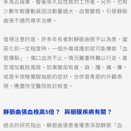
多為百貨業、警衛等久站性質的工作者。另外，也有
少數年輕運動員因活動量過大、血管變粗，引發靜脈
曲張不適而尋求治療。
值得注意的是，許多年長者對靜脈曲張不以為意，當
惡化到一定程度時，一個外傷或搔抓就可能導致「血
管爆裂」，傷口血流不止。情況嚴重時難以行走，甚
至增加截肢風險。如果腿部有痠、麻、腫、痛、癢，
或是半夜睡覺腳抽筋的症狀，合併冒青筋的外觀表
現，應盡快至醫院就診檢查。
靜脈曲張血栓高5倍？ 與瓣膜疾病有關？
過去的研究指出，靜脈曲張患者罹患深部靜脈「血