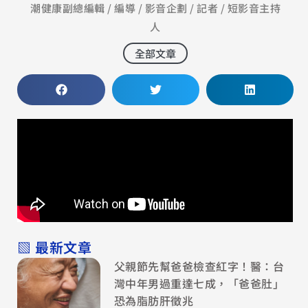
潮健康副總編輯 / 編導 / 影音企劃 / 記者 / 短影音主持
人
全部文章
▧ 最新文章
父親節先幫爸爸檢查紅字！醫：台
灣中年男過重達七成，「爸爸肚」
恐為脂肪肝徵兆