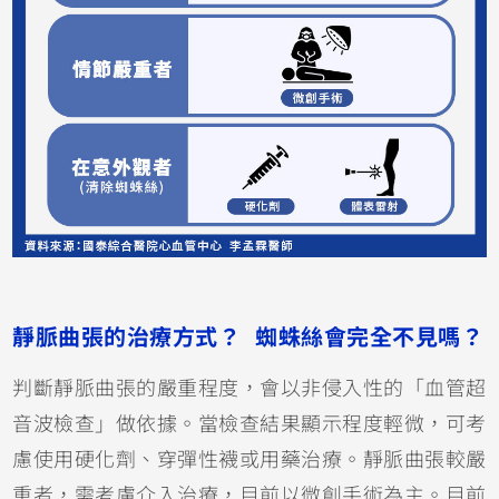
靜脈曲張的治療方式？ 蜘蛛絲會完全不見嗎？
判斷靜脈曲張的嚴重程度，會以非侵入性的「血管超
音波檢查」做依據。當檢查結果顯示程度輕微，可考
慮使用硬化劑、穿彈性襪或用藥治療。靜脈曲張較嚴
重者，需考慮介入治療，目前以微創手術為主。目前