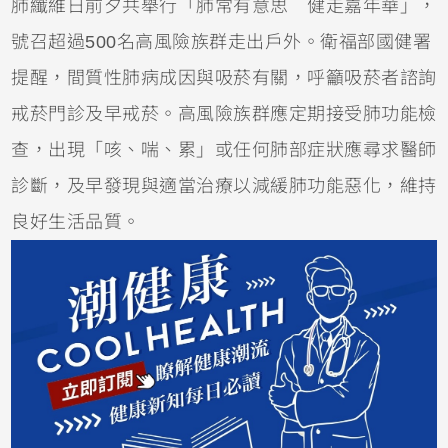
肺纖維日前夕共舉行「肺常有意思 健走嘉年華」，
號召超過500名高風險族群走出戶外。衛福部國健署
提醒，間質性肺病成因與吸菸有關，呼籲吸菸者諮詢
戒菸門診及早戒菸。高風險族群應定期接受肺功能檢
查，出現「咳、喘、累」或任何肺部症狀應尋求醫師
診斷，及早發現與適當治療以減緩肺功能惡化，維持
良好生活品質。