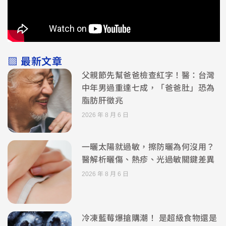
▧ 最新文章
父親節先幫爸爸檢查紅字！醫：台灣
中年男過重達七成，「爸爸肚」恐為
脂肪肝徵兆
2026 年 8 月 6 日
一曬太陽就過敏，擦防曬為何沒用？
醫解析曬傷、熱疹、光過敏關鍵差異
2026 年 8 月 6 日
冷凍藍莓爆搶購潮！ 是超級食物還是