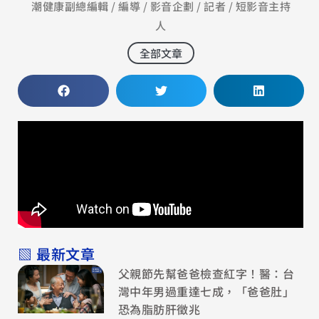
潮健康副總編輯 / 編導 / 影音企劃 / 記者 / 短影音主持
人
全部文章
▧ 最新文章
父親節先幫爸爸檢查紅字！醫：台
灣中年男過重達七成，「爸爸肚」
恐為脂肪肝徵兆