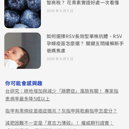
智商稅？ 花青素實證好處一次看懂
2026 年 8 月 5 日
如何選擇RSV長效型單株抗體、RSV
孕婦疫苗怎麼選？ 關鍵五問緩解新手
爸媽焦慮
2026 年 8 月 5 日
你可能會感興趣
台研究：綠地增加與減少「躁鬱症」風險有關！ 專家指
患病率最多降5成以上
指甲有黑條紋是癌症徵兆？灰指甲與乾癬指甲怎麼分？
減肥困難不一定是「意志力薄弱」！ 權威期刊證實：