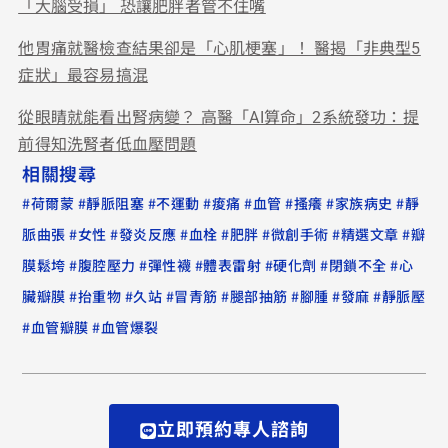
「大腦受損」 恐讓肥胖者管不住嘴
他胃痛就醫檢查結果卻是「心肌梗塞」！ 醫揭「非典型5
症狀」最容易搞混
從眼睛就能看出腎病變？ 高醫「AI算命」2系統發功：提
前得知洗腎者低血壓問題
相關搜尋
#
#
#
#
#
#
#
#
荷爾蒙
靜脈阻塞
不運動
痠痛
血管
搔癢
家族病史
靜
#
#
#
#
#
#
#
脈曲張
女性
發炎反應
血栓
肥胖
微創手術
精選文章
瓣
#
#
#
#
#
#
膜鬆垮
腹腔壓力
彈性襪
體表雷射
硬化劑
閉鎖不全
心
#
#
#
#
#
#
#
臟瓣膜
抬重物
久站
冒青筋
腿部抽筋
腳腫
發麻
靜脈壓
#
#
血管瓣膜
血管爆裂
立即預約專人諮詢