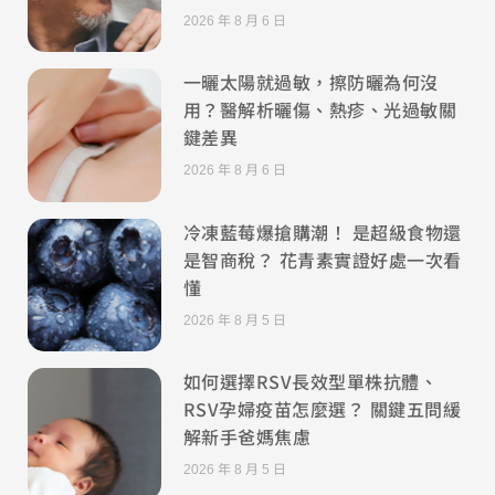
2026 年 8 月 6 日
一曬太陽就過敏，擦防曬為何沒
用？醫解析曬傷、熱疹、光過敏關
鍵差異
2026 年 8 月 6 日
冷凍藍莓爆搶購潮！ 是超級食物還
是智商稅？ 花青素實證好處一次看
懂
2026 年 8 月 5 日
如何選擇RSV長效型單株抗體、
RSV孕婦疫苗怎麼選？ 關鍵五問緩
解新手爸媽焦慮
2026 年 8 月 5 日