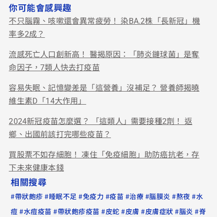
你可能會感興趣
不只腦霧、咳嗽還會異常疲勞！ 染BA.2株「長新冠」機
率多2成？
流感死亡人口創新高！ 醫揭原因：「肺炎鏈球菌」是奪
命因子，7類人快去打疫苗
容易失眠、記憶變差是「這營養」沒補足？ 營養師揭曉
維生素D「14大作用」
2024新冠疫苗怎麼選？ 「這類人」需要接種2劑！ 返
鄉、出國前該打完哪些疫苗？
買股票不如存細胞！ 凍住「免疫細胞」助防癌抗老，存
下未來健康本錢
相關搜尋
#
#
#
#
#
#
#
#
帶狀皰疹
睡眠不足
免疫力
疫苗
治療
腦膜炎
熬夜
水
#
#
#
#
#
#
#
痘
水痘疫苗
帶狀皰疹疫苗
皮蛇
皮膚
皮膚症狀
腦炎
脊