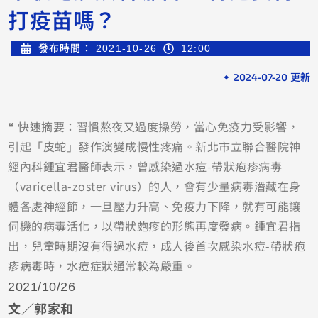
打疫苗嗎？
發布時間：
2021-10-26
12:00
✦ 2024-07-20 更新
❝ 快速摘要：習慣熬夜又過度操勞，當心免疫力受影響，
引起「皮蛇」發作演變成慢性疼痛。新北市立聯合醫院神
經內科鍾宜君醫師表示，曾感染過水痘-帶狀疱疹病毒
（varicella-zoster virus）的人，會有少量病毒潛藏在身
體各處神經節，一旦壓力升高、免疫力下降，就有可能讓
伺機的病毒活化，以帶狀皰疹的形態再度發病。鍾宜君指
出，兒童時期沒有得過水痘，成人後首次感染水痘-帶狀疱
疹病毒時，水痘症狀通常較為嚴重。
2021/10/26
文／郭家和