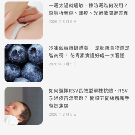
一曬太陽就過敏，擦防曬為何沒用？
醫解析曬傷、熱疹、光過敏關鍵差異
2026 年 8 月 6 日
冷凍藍莓爆搶購潮！ 是超級食物還是
智商稅？ 花青素實證好處一次看懂
2026 年 8 月 5 日
如何選擇RSV長效型單株抗體、RSV
孕婦疫苗怎麼選？ 關鍵五問緩解新手
爸媽焦慮
2026 年 8 月 5 日