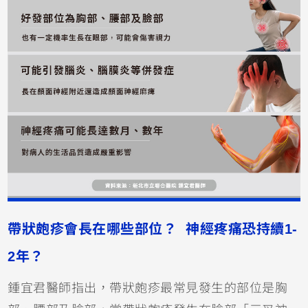
帶狀皰疹會長在哪些部位？ 神經疼痛恐持續1-
2年？
鍾宜君醫師指出，帶狀皰疹最常見發生的部位是胸