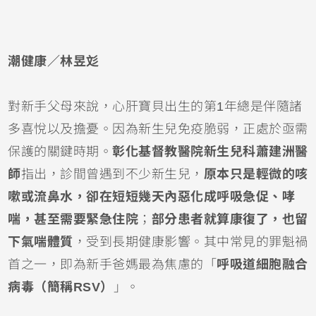
潮健康／林昱彣
對新手父母來說，心肝寶貝出生的第1年總是伴隨諸
多喜悅以及擔憂。因為
新生兒
免疫脆弱，正處於亟需
保護的關鍵時期。
彰化基督教醫院新生兒科蕭建洲醫
師
指出，診間曾遇到不少新生兒，
原本只是輕微的
咳
嗽
或
流鼻水
，卻在短短幾天內惡化成呼吸急促、哮
喘，甚至需要緊急
住院
；
部分患者就算康復了，也留
下
氣喘
體質
，受到長期健康影響。其中常見的罪魁禍
首之一，即為新手爸媽最為焦慮的「
呼吸道細胞融合
病毒
（簡稱RSV）
」。