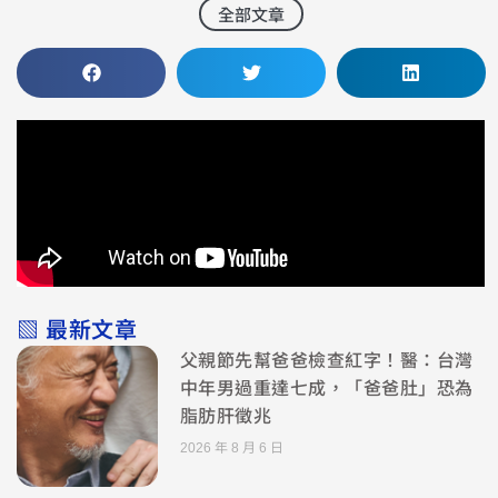
全部文章
▧ 最新文章
父親節先幫爸爸檢查紅字！醫：台灣
中年男過重達七成，「爸爸肚」恐為
脂肪肝徵兆
2026 年 8 月 6 日