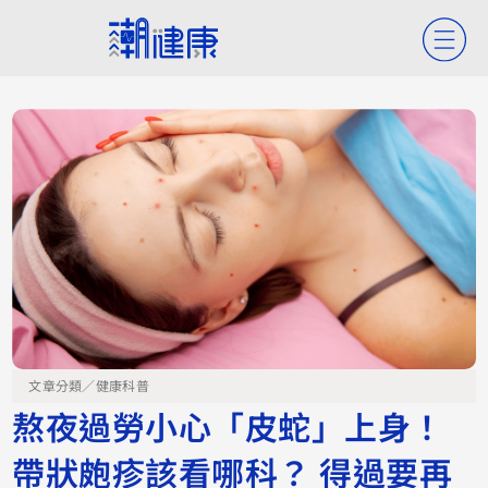
文章分類／
健康科普
熬夜過勞小心「皮蛇」上身！
帶狀皰疹該看哪科？ 得過要再