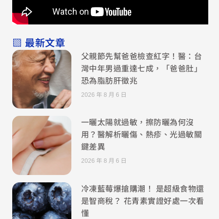
▧ 最新文章
父親節先幫爸爸檢查紅字！醫：台
灣中年男過重達七成，「爸爸肚」
恐為脂肪肝徵兆
2026 年 8 月 6 日
一曬太陽就過敏，擦防曬為何沒
用？醫解析曬傷、熱疹、光過敏關
鍵差異
2026 年 8 月 6 日
冷凍藍莓爆搶購潮！ 是超級食物還
是智商稅？ 花青素實證好處一次看
懂