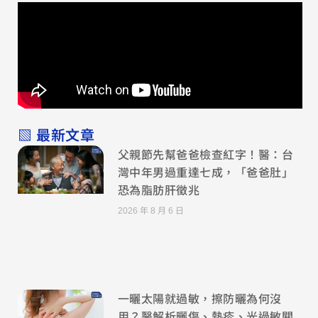
▧ 最新文章
父親節先幫爸爸檢查紅字！醫：台
灣中年男過重達七成，「爸爸肚」
恐為脂肪肝徵兆
2026 年 8 月 6 日
一曬太陽就過敏，擦防曬為何沒
用？醫解析曬傷、熱疹、光過敏關