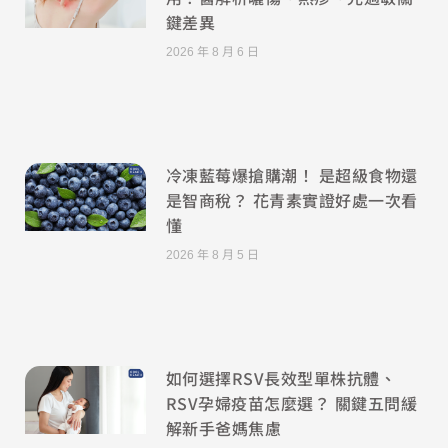
鍵差異
2026 年 8 月 6 日
冷凍藍莓爆搶購潮！ 是超級食物還
是智商稅？ 花青素實證好處一次看
懂
2026 年 8 月 5 日
如何選擇RSV長效型單株抗體、
RSV孕婦疫苗怎麼選？ 關鍵五問緩
解新手爸媽焦慮