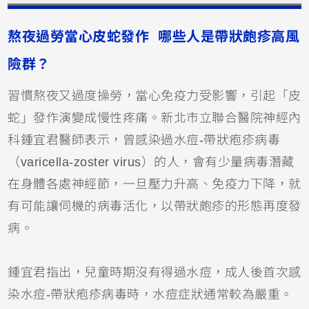
熬夜過勞當心皮蛇發作 哪些人是帶狀皰疹高風
險群？
習慣熬夜又過度操勞，當心免疫力受影響，引起「皮
蛇」發作演變成慢性疼痛。新北市立聯合醫院神經內
科鍾宜君醫師表示，曾感染過水痘-帶狀疱疹病毒
（varicella-zoster virus）的人，會有少量病毒潛藏
在身體各處神經節，一旦壓力升高、免疫力下降，就
有可能讓伺機的病毒活化，以帶狀皰疹的形態再度發
病。
鍾宜君指出，兒童時期沒有得過水痘，成人後首次感
染水痘-帶狀疱疹病毒時，水痘症狀通常較為嚴重。