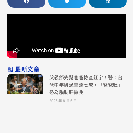
▧ 最新文章
父親節先幫爸爸檢查紅字！醫：台
灣中年男過重達七成，「爸爸肚」
恐為脂肪肝徵兆
2026 年 8 月 6 日