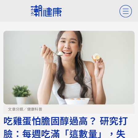
文章分類／
健康科普
吃雞蛋怕膽固醇過高？ 研究打
臉：每週吃滿「這數量」，失