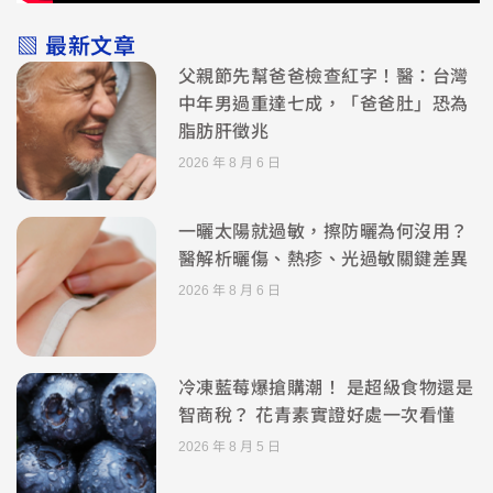
▧ 最新文章
父親節先幫爸爸檢查紅字！醫：台灣
中年男過重達七成，「爸爸肚」恐為
脂肪肝徵兆
2026 年 8 月 6 日
一曬太陽就過敏，擦防曬為何沒用？
醫解析曬傷、熱疹、光過敏關鍵差異
2026 年 8 月 6 日
冷凍藍莓爆搶購潮！ 是超級食物還是
智商稅？ 花青素實證好處一次看懂
2026 年 8 月 5 日