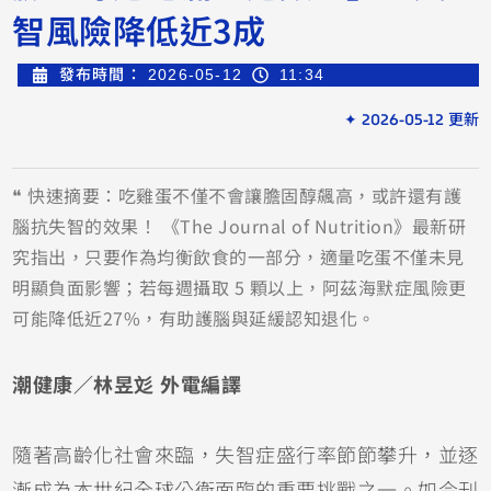
智風險降低近3成
發布時間：
2026-05-12
11:34
✦ 2026-05-12 更新
❝ 快速摘要：吃雞蛋不僅不會讓膽固醇飆高，或許還有護
腦抗失智的效果！ 《The Journal of Nutrition》最新研
究指出，只要作為均衡飲食的一部分，適量吃蛋不僅未見
明顯負面影響；若每週攝取 5 顆以上，阿茲海默症風險更
可能降低近27%，有助護腦與延緩認知退化。
潮健康／林昱彣 外電編譯
隨著高齡化社會來臨，失智症盛行率節節攀升，並逐
漸成為本世紀全球公衛面臨的重要挑戰之一。如今刊