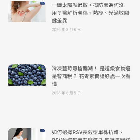
一曬太陽就過敏，擦防曬為何沒
用？醫解析曬傷、熱疹、光過敏關
鍵差異
2026 年 8 月 6 日
冷凍藍莓爆搶購潮！ 是超級食物還
是智商稅？ 花青素實證好處一次看
懂
2026 年 8 月 5 日
如何選擇RSV長效型單株抗體、
RSV孕婦疫苗怎麼選？ 關鍵五問緩