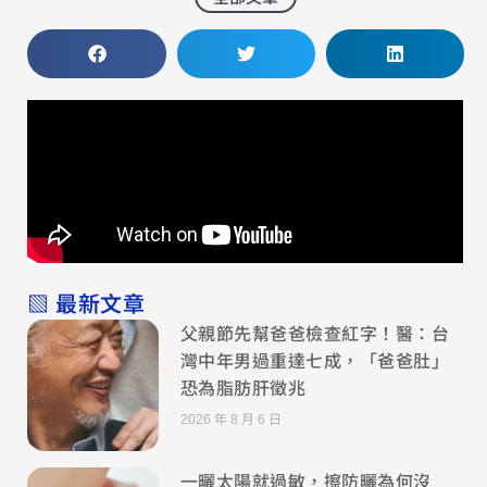
▧ 最新文章
父親節先幫爸爸檢查紅字！醫：台
灣中年男過重達七成，「爸爸肚」
恐為脂肪肝徵兆
2026 年 8 月 6 日
一曬太陽就過敏，擦防曬為何沒