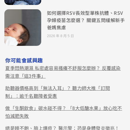
如何選擇RSV長效型單株抗體、RSV
孕婦疫苗怎麼選？ 關鍵五問緩解新手
爸媽焦慮
2026 年 8 月 5 日
你可能會感興趣
夏季悶熱潮濕 私密處容易搔癢不舒服怎麼辦？ 反覆感染
需注意「這3件事」
助聽器價格高到「無法入耳」？ 聽力師大推「訂閱
制」：逾千名聽障者受惠
做「生酮飲食」碳水碰不得？ 「8大低醣水果」放心吃不
怕減肥失敗
總是睡不飽、臉上爆痘？ 醫示警：恐是身體發炎徵兆！