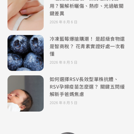
用？醫解析曬傷、熱疹、光過敏關
鍵差異
2026 年 8 月 6 日
冷凍藍莓爆搶購潮！ 是超級食物還
是智商稅？ 花青素實證好處一次看
懂
2026 年 8 月 5 日
如何選擇RSV長效型單株抗體、
RSV孕婦疫苗怎麼選？ 關鍵五問緩
解新手爸媽焦慮
2026 年 8 月 5 日