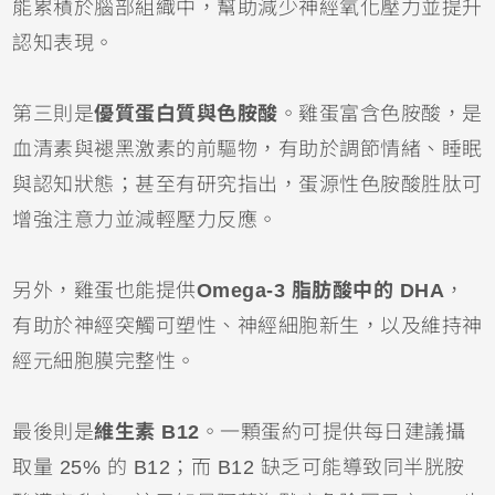
能累積於腦部組織中，幫助減少神經氧化壓力並提升
認知表現。
第三則是
優質蛋白質與色胺酸
。雞蛋富含色胺酸，是
血清素與褪黑激素的前驅物，有助於調節情緒、睡眠
與認知狀態；甚至有研究指出，蛋源性色胺酸胜肽可
增強注意力並減輕壓力反應。
另外，雞蛋也能提供
Omega-3 脂肪酸中的 DHA
，
有助於神經突觸可塑性、神經細胞新生，以及維持神
經元細胞膜完整性。
最後則是
維生素 B12
。一顆蛋約可提供每日建議攝
取量 25% 的 B12；而 B12 缺乏可能導致同半胱胺