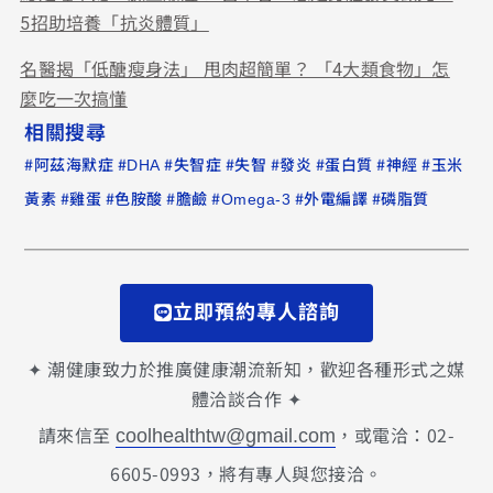
5招助培養「抗炎體質」
名醫揭「低醣瘦身法」 甩肉超簡單？ 「4大類食物」怎
麼吃一次搞懂
相關搜尋
#
#
#
#
#
#
#
#
阿茲海默症
DHA
失智症
失智
發炎
蛋白質
神經
玉米
#
#
#
#
#
#
黃素
雞蛋
色胺酸
膽鹼
Omega-3
外電編譯
磷脂質
立即預約專人諮詢
✦ 潮健康致力於推廣健康潮流新知，歡迎各種形式之媒
體洽談合作 ✦
請來信至
，或電洽：02-
coolhealthtw@gmail.com
6605-0993，將有專人與您接洽。