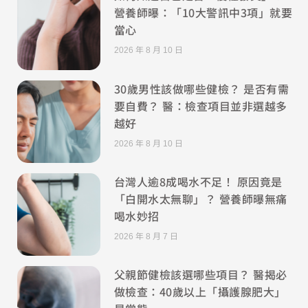
營養師曝：「10大警訊中3項」就要
當心
2026 年 8 月 10 日
30歲男性該做哪些健檢？ 是否有需
要自費？ 醫：檢查項目並非選越多
越好
2026 年 8 月 10 日
台灣人逾8成喝水不足！ 原因竟是
「白開水太無聊」？ 營養師曝無痛
喝水妙招
2026 年 8 月 7 日
父親節健檢該選哪些項目？ 醫揭必
做檢查：40歲以上「攝護腺肥大」