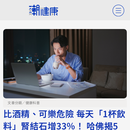
文章分類／
健康科普
比酒精、可樂危險 每天「1杯飲
料」腎結石增33％！ 哈佛揭5