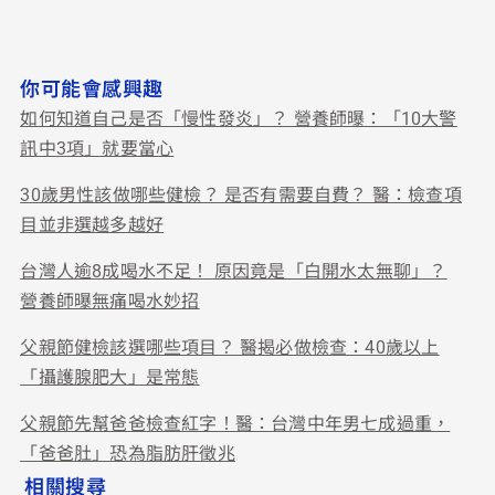
你可能會感興趣
如何知道自己是否「慢性發炎」？ 營養師曝：「10大警
訊中3項」就要當心
30歲男性該做哪些健檢？ 是否有需要自費？ 醫：檢查項
目並非選越多越好
台灣人逾8成喝水不足！ 原因竟是「白開水太無聊」？
營養師曝無痛喝水妙招
父親節健檢該選哪些項目？ 醫揭必做檢查：40歲以上
「攝護腺肥大」是常態
父親節先幫爸爸檢查紅字！醫：台灣中年男七成過重，
「爸爸肚」恐為脂肪肝徵兆
相關搜尋