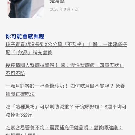
是常態
2026 年 8 月 7 日
你可能會感興趣
孩子青春期沒長到X公分算「不及格」！ 醫：一律建議搭
配「1飲品」補充營養
後疫情國人腎臟拉警報！ 醫：慢性腎臟病「四高五狀」
不可不防
一顆月餅等於一杯全糖珍奶！ 如何吃月餅不變胖？ 營養
師曝正確吃法
吃「這種澱粉」可以幫助減重？ 研究曝好處：8週平均可
減掉近3公斤
吃素容易營養不均？需要補充保健品嗎？營養師建議：