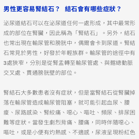
男性更容易腎結石？ 結石會有哪些症狀？
泌尿道結石可以在泌尿道任何一處形成，其中最常形
成的部位在腎臟，因此稱為「腎結石」。另外，結石
也常出現在輸尿管和膀胱中，偶爾會卡到尿道。腎結
石常見於男性，好發於年輕族群。輸尿管的途徑中有
3處狹窄，分別是從腎盂轉至輸尿管處、與髂總動脈
交叉處、貫通膀胱壁的部位。
腎結石大多數患者沒有症狀，但是當腎結石從腎臟掉
落在輸尿管造成輸尿管阻塞，就可能引起血尿、腰
痠、尿路感染、腎絞痛、噁心、嘔吐、頻尿、排尿困
難等症狀。當發生劇烈背痛、腰痛，同時伴隨噁心、
嘔吐，或是小便有灼熱感、不適感，尿液呈現粉紅色