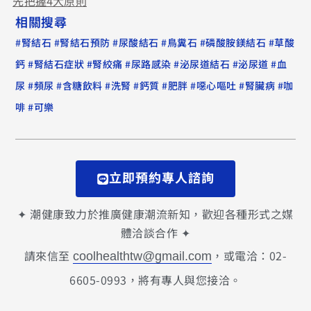
先把握4大原則
相關搜尋
#
#
#
#
#
#
腎結石
腎結石預防
尿酸結石
鳥糞石
磷酸胺鎂結石
草酸
#
#
#
#
#
#
鈣
腎結石症狀
腎絞痛
尿路感染
泌尿道結石
泌尿道
血
#
#
#
#
#
#
#
#
尿
頻尿
含糖飲料
洗腎
鈣質
肥胖
噁心嘔吐
腎臟病
咖
#
啡
可樂
立即預約專人諮詢
✦ 潮健康致力於推廣健康潮流新知，歡迎各種形式之媒
體洽談合作 ✦
請來信至
，或電洽：02-
coolhealthtw@gmail.com
6605-0993，將有專人與您接洽。