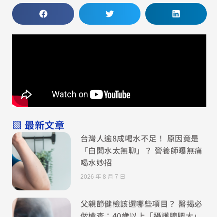
▧ 最新文章
台灣人逾8成喝水不足！ 原因竟是
「白開水太無聊」？ 營養師曝無痛
喝水妙招
2026 年 8 月 7 日
父親節健檢該選哪些項目？ 醫揭必
做檢查：40歲以上「攝護腺肥大」