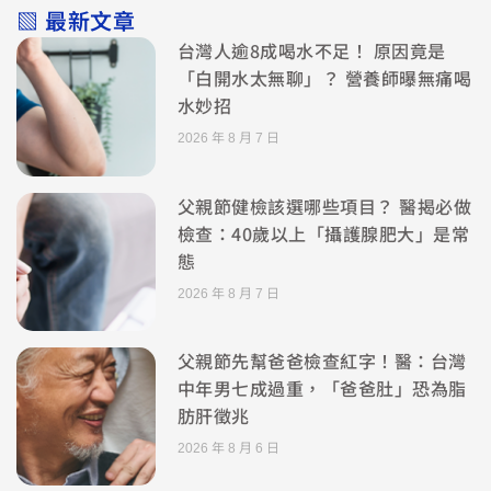
▧ 最新文章
台灣人逾8成喝水不足！ 原因竟是
「白開水太無聊」？ 營養師曝無痛喝
水妙招
2026 年 8 月 7 日
父親節健檢該選哪些項目？ 醫揭必做
檢查：40歲以上「攝護腺肥大」是常
態
2026 年 8 月 7 日
父親節先幫爸爸檢查紅字！醫：台灣
中年男七成過重，「爸爸肚」恐為脂
肪肝徵兆
2026 年 8 月 6 日