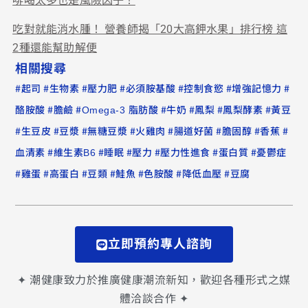
啡喝太多也是風險因子！
吃對就能消水腫！ 營養師揭「20大高鉀水果」排行榜 這
2種還能幫助解便
相關搜尋
#
#
#
#
#
#
#
起司
生物素
壓力肥
必須胺基酸
控制食慾
增強記憶力
#
#
#
#
#
#
酪胺酸
膽鹼
Omega-3 脂肪酸
牛奶
鳳梨
鳳梨酵素
黃豆
#
#
#
#
#
#
#
#
生豆皮
豆漿
無糖豆漿
火雞肉
腸道好菌
膽固醇
香蕉
#
#
#
#
#
#
血清素
維生素B6
睡眠
壓力
壓力性進食
蛋白質
憂鬱症
#
#
#
#
#
#
#
雞蛋
高蛋白
豆類
鮭魚
色胺酸
降低血壓
豆腐
立即預約專人諮詢
✦ 潮健康致力於推廣健康潮流新知，歡迎各種形式之媒
體洽談合作 ✦