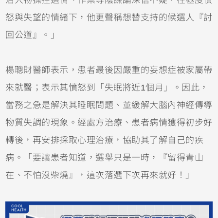
治人物操控選情、作票等陰謀論深信不疑，在極度憤
怒與失望的情緒下，他更聲稱想替支持的候選人『討
回公道』。」
楊聰財醫師表示，患者最後因嚴重的妄想症被家屬帶
來就醫；表示其憤怒到「失眠將近1個月」。因此，
當務之急是解決其睡眠問題、並緩解大腦內神經傳導
物質失調的現象。經處方治療、患者病情獲得初步好
轉後，再安排採取心理治療，協助其了解自己的疾
病。「要讓患者知道，選舉只是一時，『留得青山
在、不怕沒柴燒』，這次落選下次再來就好！」