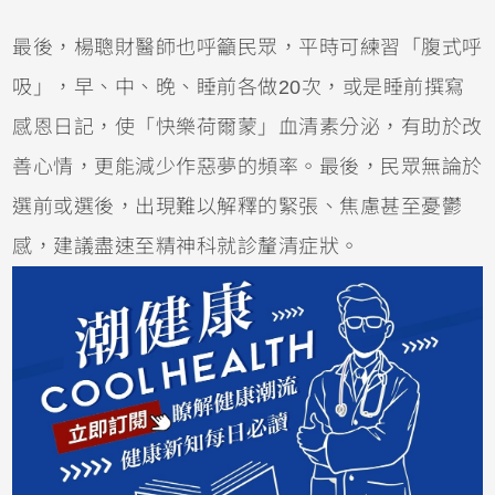
最後，楊聰財醫師也呼籲民眾，平時可練習「腹式呼
吸」，早、中、晚、睡前各做20次，或是睡前撰寫
感恩日記，使「快樂荷爾蒙」血清素分泌，有助於改
善心情，更能減少作惡夢的頻率。最後，民眾無論於
選前或選後，出現難以解釋的緊張、焦慮甚至憂鬱
感，建議盡速至精神科就診釐清症狀。