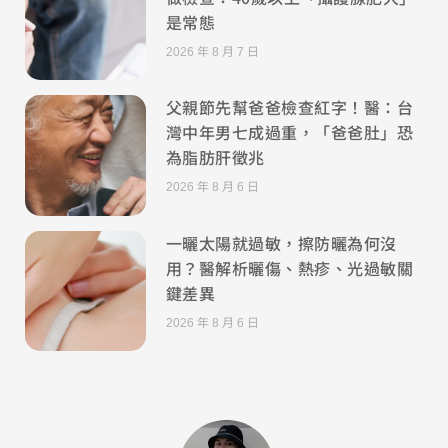
是常態
2026 年 8 月 7 日
父親節先幫爸爸檢查紅字！醫：台
灣中年男七成過重，「爸爸肚」恐
為脂肪肝徵兆
2026 年 8 月 6 日
一曬太陽就過敏，擦防曬為何沒
用？醫解析曬傷、熱疹、光過敏關
鍵差異
2026 年 8 月 6 日