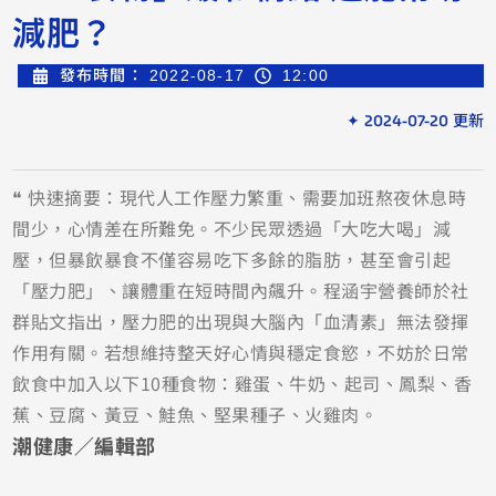
減肥？
發布時間：
2022-08-17
12:00
✦ 2024-07-20 更新
❝ 快速摘要：現代人工作壓力繁重、需要加班熬夜休息時
間少，心情差在所難免。不少民眾透過「大吃大喝」減
壓，但暴飲暴食不僅容易吃下多餘的脂肪，甚至會引起
「壓力肥」、讓體重在短時間內飆升。程涵宇營養師於社
群貼文指出，壓力肥的出現與大腦內「血清素」無法發揮
作用有關。若想維持整天好心情與穩定食慾，不妨於日常
飲食中加入以下10種食物：雞蛋、牛奶、起司、鳳梨、香
蕉、豆腐、黃豆、鮭魚、堅果種子、火雞肉。
潮健康／編輯部