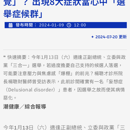
覺」？ 出現8大症狀當心中「選
舉症候群」
發布時間：
2024-01-09
12:00
✦ 2024-07-20 更新
❝ 快速摘要：今年1月13日（六）適逢正副總統、立委與政
黨「三合一」選舉，若過度擔憂自己支持的候選人落選，
可能要注意壓力與焦慮感「爆棚」的前兆？楊聰才診所院
長楊聰財醫師曾受訪表示，此前診間確實有一名「妄想症
（Delusional disorder）」患者，因選舉之故而使其病情
惡化。
潮健康／綜合報導
今年1月13日（六）適逢正副總統、立委與政黨「三