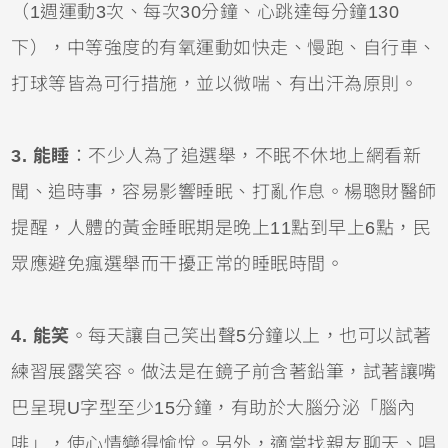
（1週運動3次、每次30分鐘、心跳達每分鐘130
下），中等強度的有氧運動如快走、慢跑、自行車、
打球等皆為可行措施，並以微喘、有出汗為原則。
3. 能睡
：不少人為了追選舉，不眠不休地上網看新
聞、追時事，容易影響睡眠、打亂作息。楊聰財醫師
提醒，人體的黃金睡眠期是晚上11點到早上6點，民
眾應避免瘋選舉而干擾正常的睡眠時間。
4. 能笑
。每天讓自己笑出聲5分鐘以上，也可以試著
練習展露笑容。做法是在鏡子前含著鉛筆，試著讓嘴
巴呈現U字型至少15分鐘，有助於大腦分泌「腦內
啡」，使心情變得愉悅。另外，適當找親友聊天、唱