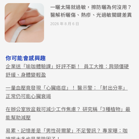
一曬太陽就過敏，擦防曬為何沒用？
醫解析曬傷、熱疹、光過敏關鍵差異
2026 年 8 月 6 日
你可能會感興趣
企業送「瑜珈體驗課」好評不斷！ 員工大推：肩頸僵硬
舒緩、身體變輕盈
一量血壓竟發現「心臟癌症」！ 醫示警：「射出分率」
正常仍可能心臟衰竭
在辦公室放盆栽可減少工作焦慮？ 研究稱「3種植物」最
能幫助減壓
易累、記憶差是「男性荷爾蒙」不足警訊？ 專家曝：咖