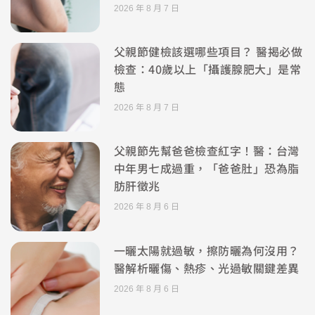
2026 年 8 月 7 日
父親節健檢該選哪些項目？ 醫揭必做
檢查：40歲以上「攝護腺肥大」是常
態
2026 年 8 月 7 日
父親節先幫爸爸檢查紅字！醫：台灣
中年男七成過重，「爸爸肚」恐為脂
肪肝徵兆
2026 年 8 月 6 日
一曬太陽就過敏，擦防曬為何沒用？
醫解析曬傷、熱疹、光過敏關鍵差異
2026 年 8 月 6 日