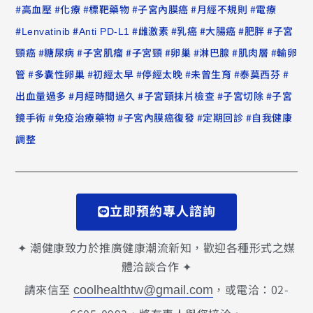
#
#
#
#
#
#
高血壓
化療
標靶藥物
子宮內膜癌
月經不規則
電療
#
#
#
#
#
#
#
Lenvatinib
Anti PD-L1
雌激素
乳癌
大腸癌
肥胖
子宮
#
#
#
#
#
#
#
頸癌
糖尿病
子宮肌瘤
子宮頸
卵巢
淋巴腺
肌肉層
輸卵
#
#
#
#
#
#
管
多囊性卵巢
初經太早
停經太晚
未曾生育
泰莫西芬
#
#
#
#
出血量過多
月經時間過久
子宮頸抹片檢查
子宮切除
子宮
#
#
#
#
鏡手術
免疫治療藥物
子宮內膜癌復發
定期回診
自我健康
調整
立即預約專人諮詢
✦ 潮健康致力於推廣健康潮流新知，歡迎各種形式之媒
體洽談合作 ✦
請來信至
，或電洽：02-
coolhealthtw@gmail.com