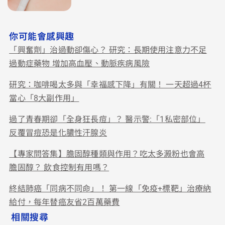
你可能會感興趣
「興奮劑」治過動卻傷心？ 研究：長期使用注意力不足
過動症藥物 增加高血壓、動脈疾病風險
研究：咖啡喝太多與「幸福感下降」有關！ 一天超過4杯
當心「8大副作用」
過了青春期卻「全身狂長痘」？ 醫示警:「1私密部位」
反覆冒痘恐是化膿性汗腺炎
【專家問答集】膽固醇種類與作用？吃太多澱粉也會高
膽固醇？ 飲食控制有用嗎？
終結肺癌「同病不同命」！ 第一線「免疫+標靶」治療納
給付，每年替癌友省2百萬藥費
相關搜尋