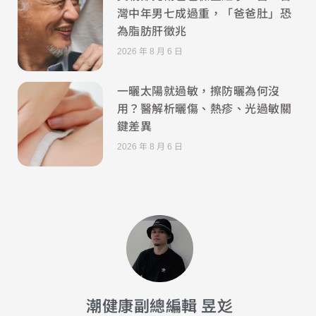
灣中年男七成過重，「爸爸肚」恐
為脂肪肝徵兆
2026 年 8 月 6 日
一曬太陽就過敏，擦防曬為何沒
用？醫解析曬傷、熱疹、光過敏關
鍵差異
2026 年 8 月 6 日
潮健康副總編輯 昱彣