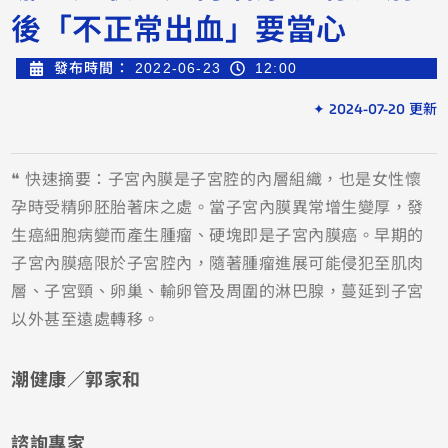
後「不正常出血」要當心
發布時間：
2022-06-23
12:00
✦ 2024-07-20 更新
❝ 快速摘要：子宮內膜是子宮腔的內層組織，也是女性懷
孕時受精卵胚胎著床之處。當子宮內膜異常增生變厚，發
生癌細胞病變而產生腫瘤、硬塊即是子宮內膜癌。早期的
子宮內膜癌限於子宮腔內，隨著腫瘤進展可能侵犯至肌肉
層、子宮頸、卵巢、輸卵管及周圍的淋巴腺，蔓延到子宮
以外甚至遠處轉移。
潮健康／郭家和
諮詢專家