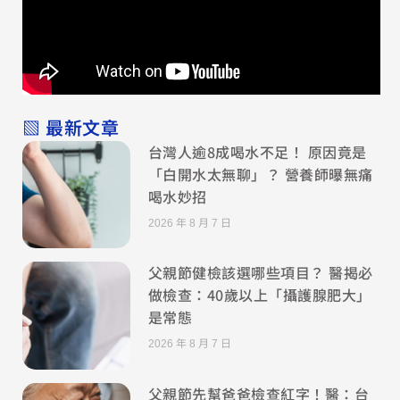
▧ 最新文章
台灣人逾8成喝水不足！ 原因竟是
「白開水太無聊」？ 營養師曝無痛
喝水妙招
2026 年 8 月 7 日
父親節健檢該選哪些項目？ 醫揭必
做檢查：40歲以上「攝護腺肥大」
是常態
2026 年 8 月 7 日
父親節先幫爸爸檢查紅字！醫：台