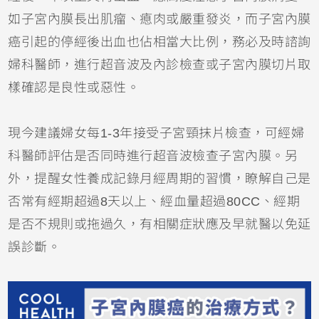
如子宮內膜長出肌瘤、瘜肉或嚴重發炎，而子宮內膜
癌引起的停經後出血也佔相當大比例，務必及時諮詢
婦科醫師，進行超音波及內診檢查或子宮內膜切片取
樣確認是良性或惡性。
現今建議婦女每1-3年接受子宮頸抹片檢查，可經婦
科醫師評估是否同時進行超音波檢查子宮內膜。另
外，提醒女性養成記錄月經周期的習慣，瞭解自己是
否常有經期超過8天以上、經血量超過80CC、經期
是否不規則或拖過久，有相關症狀應及早就醫以免延
誤診斷。