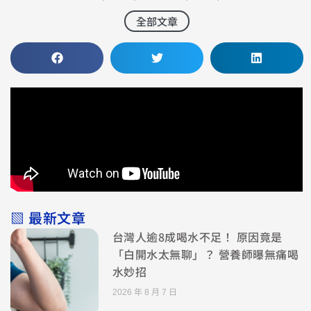
全部文章
▧ 最新文章
台灣人逾8成喝水不足！ 原因竟是
「白開水太無聊」？ 營養師曝無痛喝
水妙招
2026 年 8 月 7 日