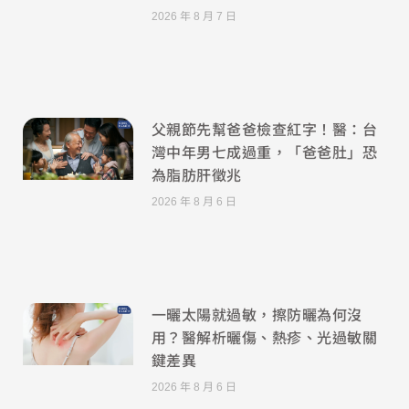
2026 年 8 月 7 日
父親節先幫爸爸檢查紅字！醫：台
灣中年男七成過重，「爸爸肚」恐
為脂肪肝徵兆
2026 年 8 月 6 日
一曬太陽就過敏，擦防曬為何沒
用？醫解析曬傷、熱疹、光過敏關
鍵差異
2026 年 8 月 6 日