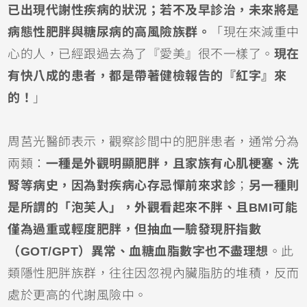
已出現代謝性疾病的狀況；若不及早診治，未來將是
病態性肥胖與糖尿病的高風險族群。
「現在來減重中
心的人，已經跟過去為了『愛美』很不一樣了。
現在
有快八成的患者，都是帶著健檢報告的『紅字』來
的！
」
周莒光醫師表示，觀察診間中的肥胖患者，通常分為
兩類：
一種是外觀明顯肥胖，且家族有心肌梗塞、洗
腎等病史，因為對疾病心存忌憚前來求診
；
另一種則
是所謂的「泡芙人」，外觀看起來不胖、且BMI可能
僅為過重或輕度肥胖，但抽血一驗發現肝指數
（GOT/GPT）異常、血糖血脂數字也不盡理想
。此
類隱性肥胖族群，往往因忽視內臟脂肪的堆積，反而
處於更高的代謝風險中。