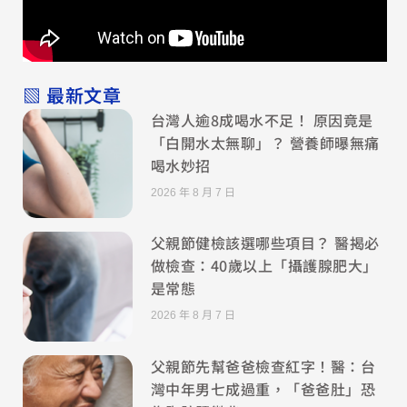
▧ 最新文章
台灣人逾8成喝水不足！ 原因竟是
「白開水太無聊」？ 營養師曝無痛
喝水妙招
2026 年 8 月 7 日
父親節健檢該選哪些項目？ 醫揭必
做檢查：40歲以上「攝護腺肥大」
是常態
2026 年 8 月 7 日
父親節先幫爸爸檢查紅字！醫：台
灣中年男七成過重，「爸爸肚」恐