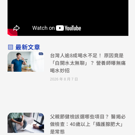
▧ 最新文章
台灣人逾8成喝水不足！ 原因竟是
「白開水太無聊」？ 營養師曝無痛
喝水妙招
2026 年 8 月 7 日
父親節健檢該選哪些項目？ 醫揭必
做檢查：40歲以上「攝護腺肥大」
是常態