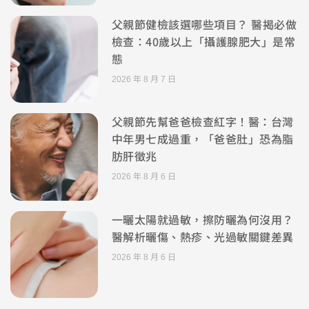
父親節健檢該選哪些項目？ 醫揭必做
檢查：40歲以上「攝護腺肥大」是常
態
2026 年 8 月 7 日
父親節先幫爸爸檢查紅字！醫：台灣
中年男七成過重，「爸爸肚」恐為脂
肪肝徵兆
2026 年 8 月 6 日
一曬太陽就過敏，擦防曬為何沒用？
醫解析曬傷、熱疹、光過敏關鍵差異
2026 年 8 月 6 日