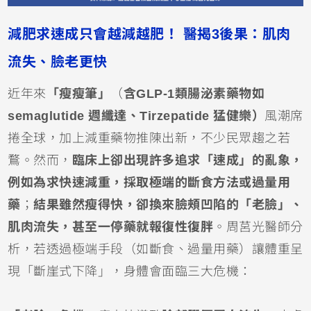
減肥求速成只會越減越肥！ 醫揭3後果：肌肉
流失、臉老更快
近年來
「瘦瘦筆」
（
含GLP-1類腸泌素藥物
如
semaglutide 週纖達、Tirzepatide 猛健樂）
風潮席
捲全球，加上減重藥物推陳出新，不少民眾趨之若
鶩。然而，
臨床上卻出現許多追求「速成」的亂象，
例如為求快速減重，採取極端的斷食方法或過量用
藥
；
結果雖然瘦得快，卻換來臉頰凹陷的「老臉」、
肌肉流失，甚至一停藥就報復性復胖
。周莒光醫師分
析，若透過極端手段（如斷食、過量用藥）讓體重呈
現「斷崖式下降」，身體會面臨三大危機：