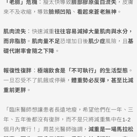
「老臉」危機
：瘦太快導致
臉部膠原蛋白流失
，皮膚
來不及收縮，導致
臉頰凹陷
、
看起來蒼老無神
。
肌肉流失
：快速減重
往往容易減掉大量肌肉與水分，
而非脂肪
。
肌肉量不足
恐增加日後
肌少症
風險，且
基
礎代謝率會隨之下降
。
報復性復胖
：
極端飲食是「不可執行」的生活型態
。
一旦忍受不了飢餓或停藥，
體重勢必反彈，甚至比減
重前更胖
。
「臨床醫師想讓患者長遠地瘦，希望他們在一年、三
年、五年後都沒有復胖，而不是只將減重集中在1-2
個月內實行！」周莒光醫師強調，
減重是一場馬拉松