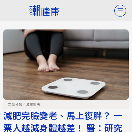
文章分類／
減重醫美
減肥完臉變老、馬上復胖？ 一
票人越減身體越差！ 醫：研究