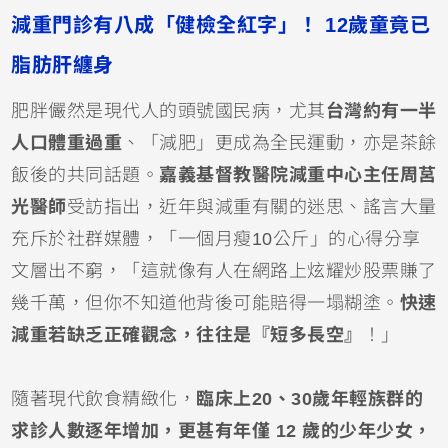
減重門診有八成「健檢全紅字」！ 12歲童竟已
脂肪肝纏身
肥胖儼然是現代人的頭號國民病，尤其
台灣約有一半
人口體重過重
、「減肥」更成為全民運動，亦是茶餘
飯後的共同話題。
嘉義基督教醫院減重中心主任周莒
光醫師
受訪指出，近年與減重有關的迷思、謠言大量
充斥於社群媒體，「一個月瘦10公斤」的心得分享
文層出不窮，「這就像有人在網路上炫耀炒股票賺了
幾千萬，但你不知道他背後可能賠得一塌糊塗。
快速
減重若缺乏正確觀念，往往是『短多長空』
！」
隨著現代飲食精緻化，
臨床上20、30歲年輕族群的
求診人數逐年增加，更甚有年僅 12 歲的少年少女，