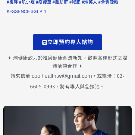
#
#
#
#
#
#
#
復胖
肌少症
瘦瘦筆
脂肪肝
減肥
泡芙人
骨質疏鬆
#
#
ESSENCE
GLP-1
立即預約專人諮詢
✦ 潮健康致力於推廣健康潮流新知，歡迎各種形式之媒
體洽談合作 ✦
請來信至
，或電洽：02-
coolhealthtw@gmail.com
6605-0993，將有專人與您接洽。