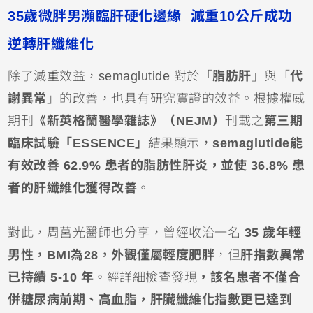
35歲微胖男瀕臨肝硬化邊緣 減重10公斤成功
逆轉肝纖維化
除了減重效益，semaglutide 對於「
脂肪肝
」與「
代
謝異常
」的改善，也具有研究實證的效益。根據權威
期刊
《新英格蘭醫學雜誌》（NEJM）
刊載之
第三期
臨床試驗「ESSENCE」
結果顯示，
semaglutide能
有效改善 62.9% 患者的脂肪性肝炎，並使 36.8% 患
者的肝纖維化獲得改善
。
對此，周莒光醫師也分享，曾經收治一名
35 歲年輕
男性，BMI為28，外觀僅屬輕度肥胖
，但
肝指數異常
已持續 5-10 年
。經詳細檢查發現
，該名患者不僅合
併糖尿病前期、高血脂，肝臟纖維化指數更已達到