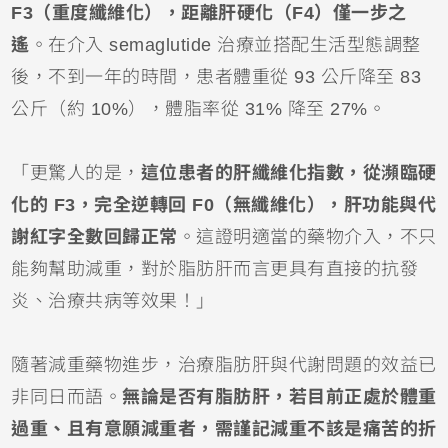
F3（重度纖維化），距離肝硬化（F4）僅一步之
遙
。在介入 semaglutide
治療並搭配生活型態調整
後，不到一年的時間，患者體重從 93 公斤降至 83
公斤（約 10%），體脂率從 31% 降至 27%。
「更驚人的是，
這位患者的肝纖維化指數，從瀕臨硬
化的 F3，完全逆轉回 F0（無纖維化），肝功能與代
謝紅字全數回歸正常
。這證明適當的藥物介入，不只
能夠幫助減重，對於脂肪肝而言更具有直接的抗發
炎、治療共病等效果！」
隨著減重藥物進步，治療脂肪肝與代謝問題的效益已
非同日而語。
無論是否有脂肪肝，若目前正處於體重
過重、且有意願減重者，需謹記減重不該是痛苦的折