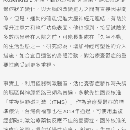
鬱症狀的變化，與大腦的改變能力之間有直接因果關
係。但是，運動的確能促進大腦神經元連結，有助於
提升注意力和執行功能表面。他也提到，接受試驗的
多數病患者在入院之前，可能長期處在「久坐不動」
的生活型態之中。研究認為，增加神經可塑性的介入
措施，如合宜且適當的身體活動，對治療憂鬱症的重
要性應受到更多重視。
事實上，利用儀器刺激腦區、活化憂鬱症發作時失調
的腦區與神經迴路已頗為普遍，多數先進國家核准
「重複經顱磁刺激（rTMS）」作為治療憂鬱症的標
準療法，台灣衛福部也在2018年通過，可使用重複
經顱磁刺激治療藥物反應不佳的憂鬱症。國外核准的
適應症範圍，還包括慢性疼痛、強迫症、焦慮症、行