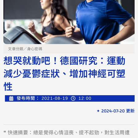
文章分類／
身心密碼
想哭就動吧！德國研究：運動
減少憂鬱症狀、增加神經可塑
性
發布時間：
2021-08-19
12:00
✦ 2024-07-20 更新
❝ 快速摘要：總是覺得心情沮喪、提不起勁，對生活周遭