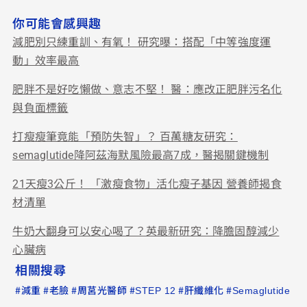
你可能會感興趣
減肥別只練重訓、有氧！ 研究曝：搭配「中等強度運
動」效率最高
肥胖不是好吃懶做、意志不堅！ 醫：應改正肥胖污名化
與負面標籤
打瘦瘦筆竟能「預防失智」？ 百萬糖友研究：
semaglutide降阿茲海默風險最高7成，醫揭關鍵機制
21天瘦3公斤！ 「激瘦食物」活化瘦子基因 營養師揭食
材清單
牛奶大翻身可以安心喝了？英最新研究：降膽固醇減少
心臟病
相關搜尋
#
#
#
#
#
#
減重
老臉
周莒光醫師
STEP 12
肝纖維化
Semaglutide