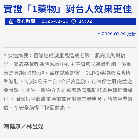
實證「1藥物」對台人效果更佳
發布時間：
2026-01-20
15:02
✦ 2026-01-26 更新
❝ 快速摘要：極端速成減重易造成老臉、肌肉流失與復
胖，嘉義基督教醫院減重中心主任周莒光醫師強調，減重
應是長跑而非短跑。臨床試驗證實，GLP-1藥物能協助精
準減脂，每減4公斤中有3公斤為脂肪，有效保住肌肉並避
免骨鬆 。此外，藥物介入能顯著改善脂肪肝與逆轉肝纖維
化 。周醫師呼籲體重過重或代謝異常者應及早諮詢專業評
估，在安全前提下找回健康 。
潮健康／林昱彣