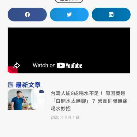
▧ 最新文章
台灣人逾8成喝水不足！ 原因竟是
「白開水太無聊」？ 營養師曝無痛
喝水妙招
2026 年 8 月 7 日