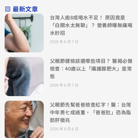
▧ 最新文章
台灣人逾8成喝水不足！ 原因竟是
「白開水太無聊」？ 營養師曝無痛喝
水妙招
2026 年 8 月 7 日
父親節健檢該選哪些項目？ 醫揭必做
檢查：40歲以上「攝護腺肥大」是常
態
2026 年 8 月 7 日
父親節先幫爸爸檢查紅字！醫：台灣
中年男七成過重，「爸爸肚」恐為脂
肪肝徵兆
2026 年 8 月 6 日