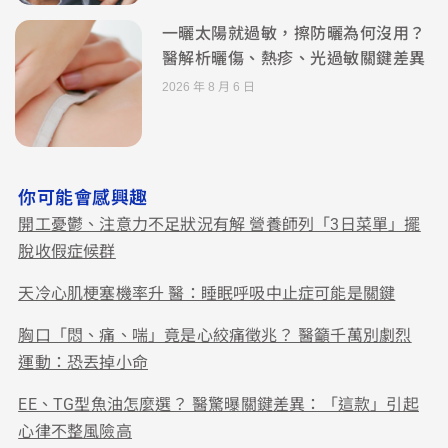
一曬太陽就過敏，擦防曬為何沒用？
醫解析曬傷、熱疹、光過敏關鍵差異
2026 年 8 月 6 日
你可能會感興趣
開工憂鬱、注意力不足狀況有解 營養師列「3日菜單」擺
脫收假症候群
天冷心肌梗塞機率升 醫：睡眠呼吸中止症可能是關鍵
胸口「悶、痛、喘」竟是心絞痛徵兆？ 醫籲千萬別劇烈
運動：恐丟掉小命
EE、TG型魚油怎麼選？ 醫驚曝關鍵差異：「這款」引起
心律不整風險高