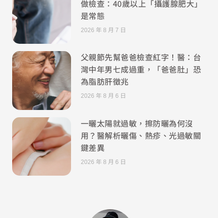
做檢查：40歲以上「攝護腺肥大」
是常態
2026 年 8 月 7 日
父親節先幫爸爸檢查紅字！醫：台
灣中年男七成過重，「爸爸肚」恐
為脂肪肝徵兆
2026 年 8 月 6 日
一曬太陽就過敏，擦防曬為何沒
用？醫解析曬傷、熱疹、光過敏關
鍵差異
2026 年 8 月 6 日