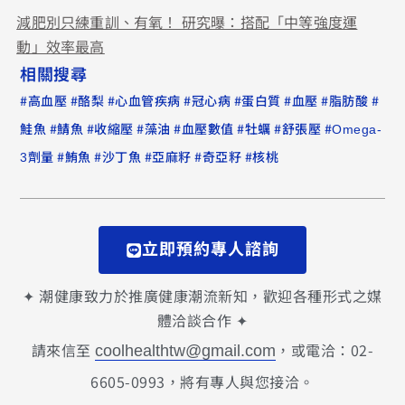
減肥別只練重訓、有氧！ 研究曝：搭配「中等強度運
動」效率最高
相關搜尋
#
#
#
#
#
#
#
#
高血壓
酪梨
心血管疾病
冠心病
蛋白質
血壓
脂肪酸
#
#
#
#
#
#
#
鮭魚
鯖魚
收縮壓
藻油
血壓數值
牡蠣
舒張壓
Omega-
#
#
#
#
#
3劑量
鮪魚
沙丁魚
亞麻籽
奇亞籽
核桃
立即預約專人諮詢
✦ 潮健康致力於推廣健康潮流新知，歡迎各種形式之媒
體洽談合作 ✦
請來信至
，或電洽：02-
coolhealthtw@gmail.com
6605-0993，將有專人與您接洽。