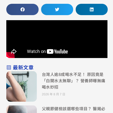
▧ 最新文章
台灣人逾8成喝水不足！ 原因竟是
「白開水太無聊」？ 營養師曝無痛
喝水妙招
2026 年 8 月 7 日
父親節健檢該選哪些項目？ 醫揭必