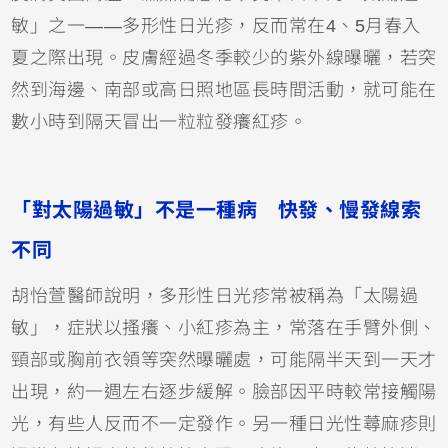
敏」之一——多形性日光疹，反而常在4、5月春入
夏之際出現。皮膚經過冬季較少的紫外線曝曬，若突
然到海邊、南部或高日照地區長時間活動，就可能在
數小時到隔天冒出一粒粒發癢紅疹。
「對太陽過敏」不是一種病 快發、慢發線索
不同
胡怡萱醫師說明，多形性日光疹常被稱為「太陽過
敏」，症狀以搔癢、小紅疹為主，常落在手臂外側、
頸部或胸前衣領等突然曝曬處，可能隔半天到一天才
出現，約一週左右逐步緩解。臉部因平時較常接觸陽
光，有些人反而不一定發作。另一種日光性蕁麻疹則