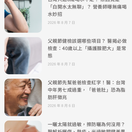
「白開水太無聊」？ 營養師曝無痛喝
水妙招
2026 年 8 月 7 日
父親節健檢該選哪些項目？ 醫揭必做
檢查：40歲以上「攝護腺肥大」是常
態
2026 年 8 月 7 日
父親節先幫爸爸檢查紅字！醫：台灣
中年男七成過重，「爸爸肚」恐為脂
肪肝徵兆
2026 年 8 月 6 日
一曬太陽就過敏，擦防曬為何沒用？
醫解析曬傷、熱疹、光過敏關鍵差異