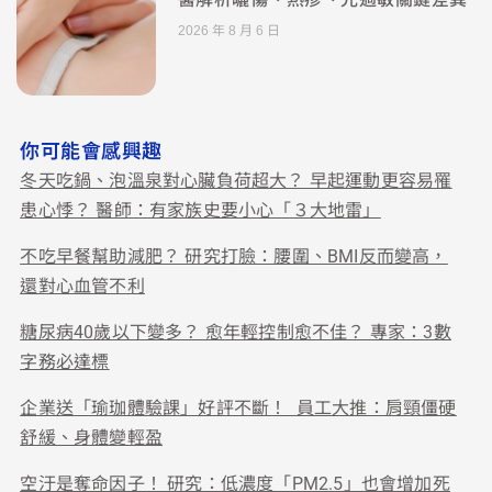
2026 年 8 月 6 日
你可能會感興趣
冬天吃鍋、泡溫泉對心臟負荷超大？ 早起運動更容易罹
患心悸？ 醫師：有家族史要小心「３大地雷」
不吃早餐幫助減肥？ 研究打臉：腰圍、BMI反而變高，
還對心血管不利
糖尿病40歲以下變多？ 愈年輕控制愈不佳？ 專家：3數
字務必達標
企業送「瑜珈體驗課」好評不斷！ 員工大推：肩頸僵硬
舒緩、身體變輕盈
空汙是奪命因子！ 研究：低濃度「PM2.5」也會增加死