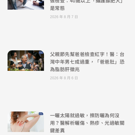
做檢查：40歲以上「攝護腺肥大」
是常態
2026 年 8 月 7 日
父親節先幫爸爸檢查紅字！醫：台
灣中年男七成過重，「爸爸肚」恐
為脂肪肝徵兆
2026 年 8 月 6 日
一曬太陽就過敏，擦防曬為何沒
用？醫解析曬傷、熱疹、光過敏關
鍵差異