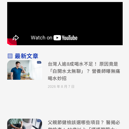
▧ 最新文章
台灣人逾8成喝水不足！ 原因竟是
「白開水太無聊」？ 營養師曝無痛
喝水妙招
2026 年 8 月 7 日
父親節健檢該選哪些項目？ 醫揭必