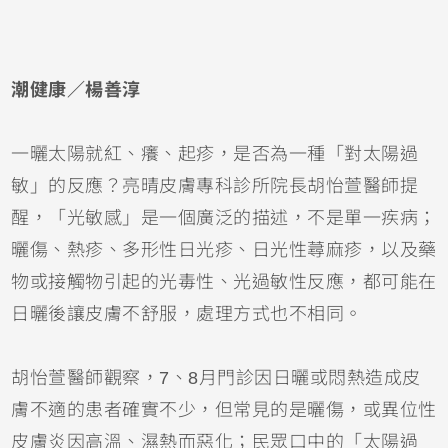
潮健康／楊善淳
一曬太陽就紅、癢、起疹，是否為一種「對太陽過
敏」的反應？亮晴皮膚專科診所院長胡怡萱醫師提
醒，「光敏感」是一個廣泛的描述，不是單一疾病；
曬傷
、熱疹、多形性日光疹、日光性
蕁麻疹
，以及藥
物或接觸物引起的光毒性、光過敏性反應，都可能在
日曬後讓皮膚不舒服，處理方式也不相同。
胡怡萱醫師觀察，7、8月門診因日曬或悶熱造成皮
膚不適的患者確實不少，但常見的是曬傷，或
異位性
皮膚炎
因高溫、濕熱而惡化；民眾口中的「太陽過