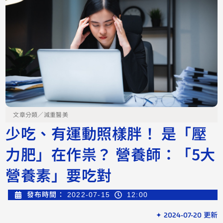
文章分類／
減重醫美
少吃、有運動照樣胖！ 是「壓
力肥」在作祟？ 營養師：「5大
營養素」要吃對
發布時間：
2022-07-15
12:00
✦ 2024-07-20 更新