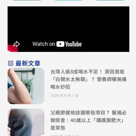
▧ 最新文章
台灣人逾8成喝水不足！ 原因竟是
「白開水太無聊」？ 營養師曝無痛
喝水妙招
2026 年 8 月 7 日
父親節健檢該選哪些項目？ 醫揭必
做檢查：40歲以上「攝護腺肥大」
是常態