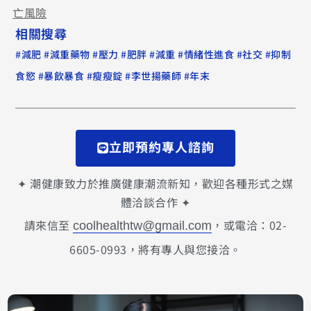
亡風險
相關搜尋
#
#
#
#
#
#
#
#
減肥
減重藥物
壓力
肥胖
減重
情緒性進食
社交
抑制
#
#
#
#
食慾
暴飲暴食
瘦瘦錠
李世揚藥師
年末
立即預約專人諮詢
✦ 潮健康致力於推廣健康潮流新知，歡迎各種形式之媒
體洽談合作 ✦
請來信至
，或電洽：02-
coolhealthtw@gmail.com
6605-0993，將有專人與您接洽。