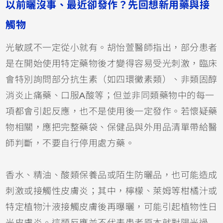
以前曬沒事、最近卻發作？先回想新用藥與接
觸物
光敏感不一定從小就有。胡怡萱醫師指出，部分患者
是在開始使用特定藥物後才變得容易受光刺激，臨床
會特別詢問部分抗生素（如
四環黴素
類）、非類固醇
消炎止痛藥、口服
A酸
等；但並非同類藥物中的每一
項都會引起反應，也不是使用後一定發作。若懷疑藥
物相關，應把完整藥袋、保健品與外用品清單帶給醫
師判斷，不要自行停用處方藥。
香水、精油、酸類保養品或陌生
防曬
品，也可能造成
刺激或接觸性皮膚炎；其中，檸檬、萊姆等柑橘汁或
特定植物汁液接觸皮膚後再曝曬，可能引起植物性日