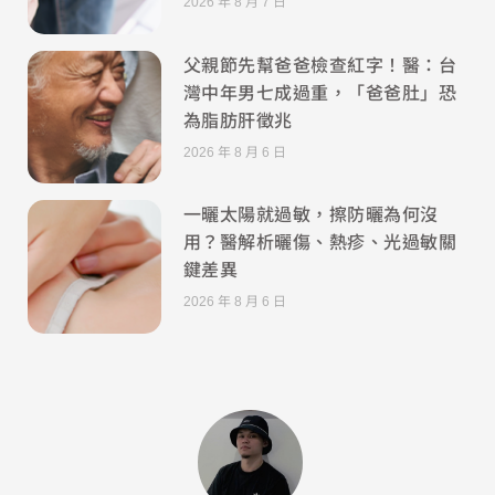
2026 年 8 月 7 日
父親節先幫爸爸檢查紅字！醫：台
灣中年男七成過重，「爸爸肚」恐
為脂肪肝徵兆
2026 年 8 月 6 日
一曬太陽就過敏，擦防曬為何沒
用？醫解析曬傷、熱疹、光過敏關
鍵差異
2026 年 8 月 6 日