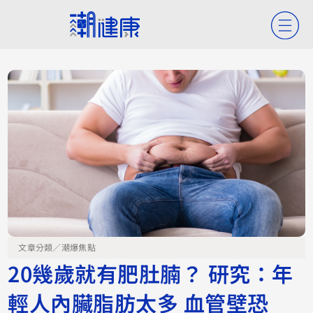
文章分類／
潮爆焦點
20幾歲就有肥肚腩？ 研究：年
輕人內臟脂肪太多 血管壁恐