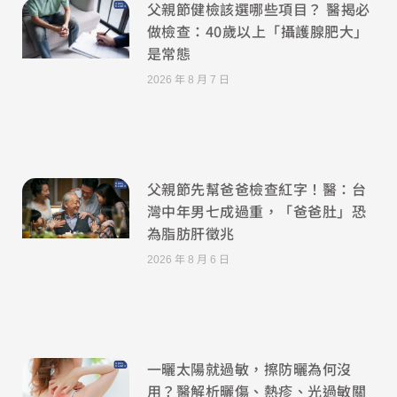
父親節健檢該選哪些項目？ 醫揭必
做檢查：40歲以上「攝護腺肥大」
是常態
2026 年 8 月 7 日
父親節先幫爸爸檢查紅字！醫：台
灣中年男七成過重，「爸爸肚」恐
為脂肪肝徵兆
2026 年 8 月 6 日
一曬太陽就過敏，擦防曬為何沒
用？醫解析曬傷、熱疹、光過敏關