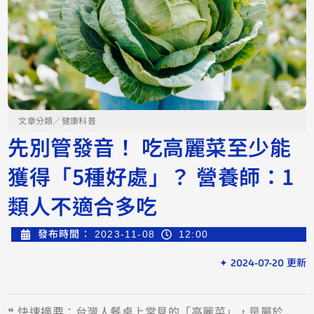
文章分類／
健康科普
先別管發音！ 吃高麗菜至少能
獲得「5種好處」？ 營養師：1
類人不適合多吃
發布時間：
2023-11-08
12:00
✦ 2024-07-20 更新
❝ 快速摘要：台灣人餐桌上常見的「高麗菜」，是屬於