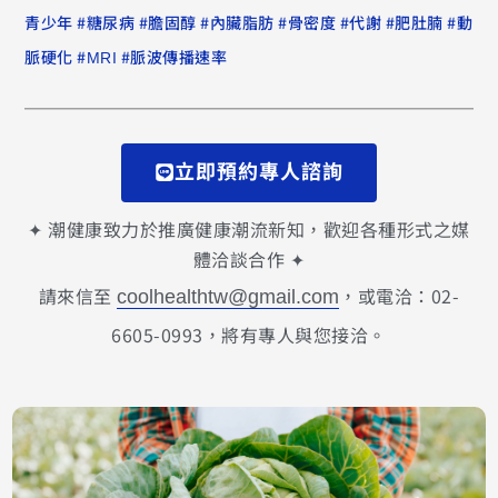
#
#
#
#
#
#
#
青少年
糖尿病
膽固醇
內臟脂肪
骨密度
代謝
肥肚腩
動
#
#
脈硬化
MRI
脈波傳播速率
立即預約專人諮詢
✦ 潮健康致力於推廣健康潮流新知，歡迎各種形式之媒
體洽談合作 ✦
請來信至
，或電洽：02-
coolhealthtw@gmail.com
6605-0993，將有專人與您接洽。