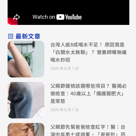
▧ 最新文章
台灣人逾8成喝水不足！ 原因竟是
「白開水太無聊」？ 營養師曝無痛
喝水妙招
2026 年 8 月 7 日
父親節健檢該選哪些項目？ 醫揭必
做檢查：40歲以上「攝護腺肥大」
是常態
2026 年 8 月 7 日
父親節先幫爸爸檢查紅字！醫：台
灣中年男七成過重，「爸爸肚」恐