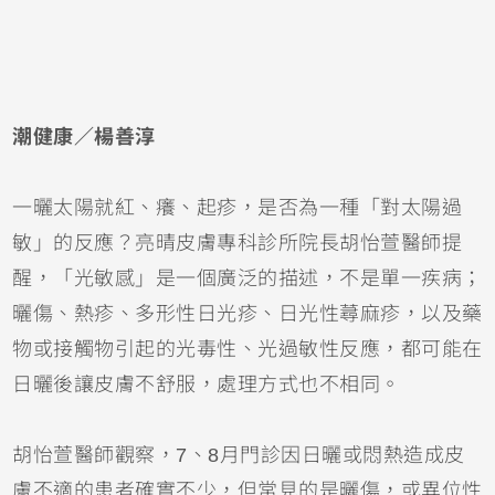
潮健康／楊善淳
一曬太陽就紅、癢、起疹，是否為一種「對太陽過
敏」的反應？亮晴皮膚專科診所院長胡怡萱醫師提
醒，「光敏感」是一個廣泛的描述，不是單一疾病；
曬傷
、熱疹、多形性日光疹、日光性
蕁麻疹
，以及藥
物或接觸物引起的光毒性、光過敏性反應，都可能在
日曬後讓皮膚不舒服，處理方式也不相同。
胡怡萱醫師觀察，7、8月門診因日曬或悶熱造成皮
膚不適的患者確實不少，但常見的是曬傷，或
異位性