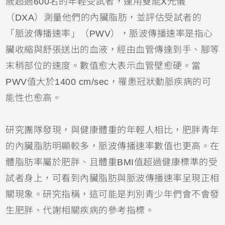
歲超過600名的年輕受試者，運用雙能X光儀
（DXA）測量他們的內臟脂肪，並評估受試者的
「脈波傳播速率」（PWV），脈波傳播速率是指心
臟收縮與舒張送出的血液，經由血管傳達到手、腳等
末稍部位的速度。數值愈大表示血管壁愈硬。當
PWV值大於1400 cm/sec，罹患冠狀動脈疾病的可
能性也愈高。
研究團隊發現，與健康體重的年輕人相比，肥胖青年
的內臟脂肪明顯較多，脈波傳播速率數值也更高。在
體脂肪率屬於肥胖、且體重BMI值超過健康標準的受
試者身上，可看到內臟脂肪與脈波傳播速率呈現正相
關現象。研究指稱，這可能是判別青少年們會不會發
生肥胖、代謝相關疾病的參考指標。