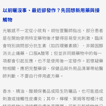
以前曬沒事、最近卻發作？先回想新用藥與接
觸物
光敏感不一定從小就有。胡怡萱醫師指出，部分患者
是在開始使用特定藥物後才變得容易受光刺激，臨床
會特別詢問部分抗生素（如
四環黴素
類）、非類固醇
消炎止痛藥、口服
A酸
等；但並非同類藥物中的每一
項都會引起反應，也不是使用後一定發作。若懷疑藥
物相關，應把完整藥袋、保健品與外用品清單帶給醫
師判斷，不要自行停用處方藥。
香水、精油、酸類保養品或陌生
防曬
品，也可能造成
刺激或接觸性皮膚炎；其中，檸檬、萊姆等柑橘汁或