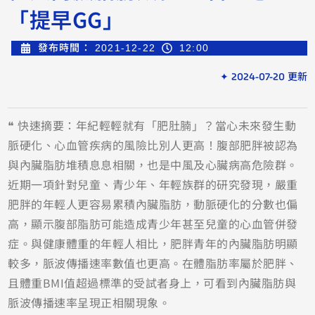
「提早GG」
發布時間：
2021-12-22
12:00
✦ 2024-07-20 更新
❝ 快速摘要：年紀輕輕就有「肥肚腩」？當心未來發生動
脈硬化、心血管疾病的風險比別人更高！腹部肥胖被認為
與內臟脂肪堆積息息相關，也是中風及心臟病高危險群。
近期一項針對兒童、青少年、年輕族群的研究發現，嚴重
肥胖的年輕人更容易累積內臟脂肪，動脈硬化的分數也偏
高，顯示腹部脂肪可能造成青少年甚至兒童的心血管併發
症。與健康體重的年輕人相比，肥胖青年的內臟脂肪明顯
較多，脈波傳播速率數值也更高。在體脂肪率屬於肥胖、
且體重BMI值超過標準的受試者身上，可看到內臟脂肪與
脈波傳播速率呈現正相關現象。