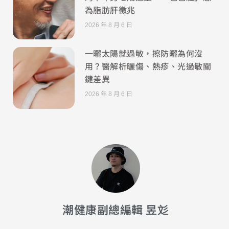
為脂肪肝徵兆
2026 年 8 月 6 日
一曬太陽就過敏，擦防曬為何沒
用？醫解析曬傷、熱疹、光過敏關
鍵差異
2026 年 8 月 6 日
潮健康副總編輯 昱彣