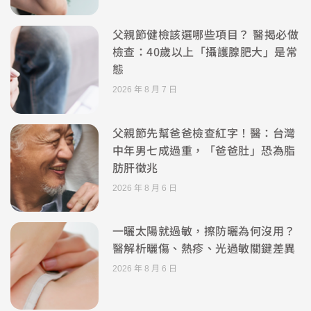
父親節健檢該選哪些項目？ 醫揭必做
檢查：40歲以上「攝護腺肥大」是常
態
2026 年 8 月 7 日
父親節先幫爸爸檢查紅字！醫：台灣
中年男七成過重，「爸爸肚」恐為脂
肪肝徵兆
2026 年 8 月 6 日
一曬太陽就過敏，擦防曬為何沒用？
醫解析曬傷、熱疹、光過敏關鍵差異
2026 年 8 月 6 日