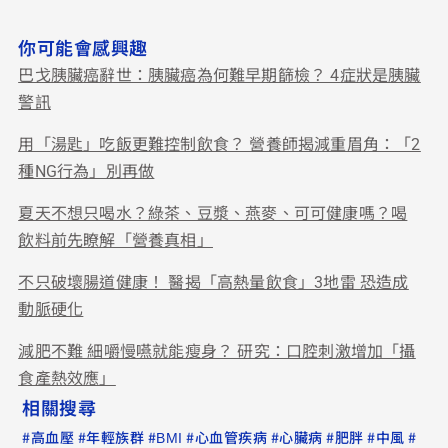
你可能會感興趣
巴戈胰臟癌辭世：胰臟癌為何難早期篩檢？ 4症狀是胰臟
警訊
用「湯匙」吃飯更難控制飲食？ 營養師揭減重眉角：「2
種NG行為」別再做
夏天不想只喝水？綠茶、豆漿、燕麥、可可健康嗎？喝
飲料前先瞭解「營養真相」
不只破壞腸道健康！ 醫揭「高熱量飲食」3地雷 恐造成
動脈硬化
減肥不難 細嚼慢嚥就能瘦身？ 研究：口腔刺激增加「攝
食產熱效應」
相關搜尋
#
#
#
#
#
#
#
#
高血壓
年輕族群
BMI
心血管疾病
心臟病
肥胖
中風