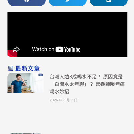
▧ 最新文章
台灣人逾8成喝水不足！ 原因竟是
「白開水太無聊」？ 營養師曝無痛
喝水妙招
2026 年 8 月 7 日