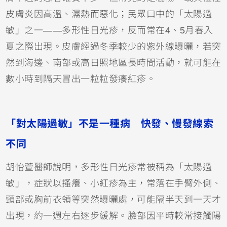
皮膚炎
因高溫、濕熱而惡化；民眾口中的「太陽過
敏」之一——多形性日光疹，反而常在4、5月春入
夏之際出現。皮膚經過冬季較少的紫外線曝曬，若突
然到海邊、南部或高日照地區長時間活動，就可能在
數小時到隔天冒出一粒粒發癢紅疹。
「對太陽過敏」不是一種病 快發、慢發線索
不同
胡怡萱醫師說明，多形性日光疹常被稱為「太陽過
敏」，症狀以搔癢、小紅疹為主，常落在手臂外側、
頸部或胸前衣領等突然曝曬處，可能隔半天到一天才
出現，約一週左右逐步緩解。臉部因平時較常接觸陽